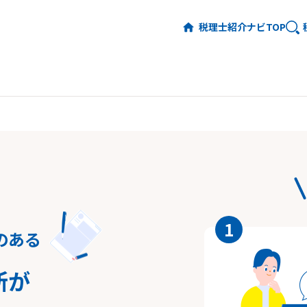
税理士紹介ナビTOP
1
のある
所が