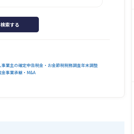
検索する
人事業主の確定申告
税金・お金
節税
税務調査
年末調整
成金
事業承継・M&A