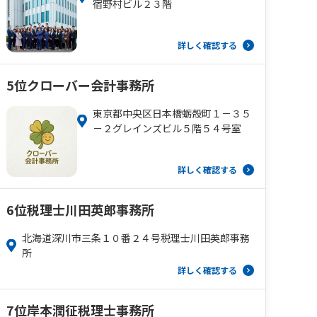
宿野村ビル２３階
詳しく確認する
5位
クローバー会計事務所
東京都中央区日本橋蛎殻町１－３５
－２グレインズビル５階５４号室
詳しく確認する
6位
税理士川田英郎事務所
北海道深川市三条１０番２４号税理士川田英郎事務
所
詳しく確認する
7位
岸本潤征税理士事務所