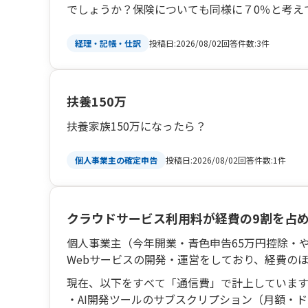
でしょうか？保険についても同様に７0％と考え
投稿日:
2026/08/02
回答件数:
3件
経理・記帳・仕訳
扶養150万
扶養家族150万になったら？
投稿日:
2026/08/02
回答件数:
1件
個人事業主の確定申告
クラウドサービス利用料が経費の9割を占
個人事業主（今年開業・青色申告65万円控除・
Webサービスの開発・運営をしており、経費の
現在、以下をすべて「通信費」で計上していま
・AI開発ツールのサブスクリプション（月額・