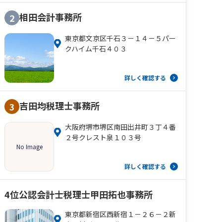
相田会計事務所
2
東京都文京区千石３－１４－５パー
クハイム千石４０３
詳しく確認する
吉田均税理士事務所
3
大阪府堺市堺区南田出井町３丁４番
２号クレスト泉１０３号
No Image
詳しく確認する
4位
公認会計士税理士甲田拓也事務所
東京都新宿区西新宿１－２６－２新