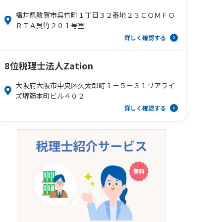
福井県敦賀市呉竹町１丁目３２番地２３ＣＯＭＦＯ
ＲＩＡ呉竹２０１号室
詳しく確認する
8位
税理士法人Zation
大阪府大阪市中央区久太郎町１－５－３１リアライ
ズ堺筋本町ビル４０２
詳しく確認する