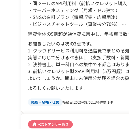
・同ツールのAPI利用料（前払いクレジット購
・サーバーホスティング（月額・ドル建て）
・SNSの有料プラン（情報収集・広報用途）
・ビジネスチャットツール（事業按分70%）
・メールサービス、ドメイン（年額）
経費全体の9割超が通信費に集中し、年換算で数
お聞きしたいのは次の3点です。
1. クラウドサービス利用料を通信費でまとめる
実態に応じて分けるべき科目（支払手数料・新
2. 決算書上、単一科目への集中で不都合はあり
3. 前払いクレジット型のAPI利用料（5万円超
よいでしょうか。期末に未使用分が残る場合の
よろしくお願いいたします。
投稿日:
2026/08/02
回答件数:
1件
経理・記帳・仕訳
ベストアンサーあり