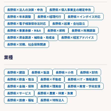
長野県×法人の決算・申告
長野県×個人事業主の確定申告
長野県×年末調整
長野県×経理代行
長野県×インボイス対応
長野県×電子帳簿保存法対応
長野県×起業・会社設立
長野県×事業承継・M&A
長野県×節税
長野県×税務調査
長野県×資金調達・補助金・助成金
長野県×経営アドバイス
長野県×労務、社会保険関連
業種
長野県×建設
長野県×製造
長野県×小売
長野県×卸売
長野県×飲食・宿泊
長野県×不動産
長野県×IT・情報通信
長野県×金融・保険
長野県×理美容
長野県×教育・学術支援
長野県×サービス
長野県×農業・林業・漁業
長野県×医療・福祉
長野県×特殊法人