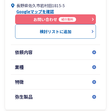
り、以前は証券会社でプライベートバンカーのサ
長野県佐久市岩村田1815-5
ポートなどをしておりました。
Googleマップを確認
税務については通常の法人申告・確定申告のほか
お問い合わせ
紹介無料
相続・贈与・財産評価なども得意とします。
クラウド会計ソフトをメインで扱っており、全国
検討リストに追加
どちらでも対応しております。
北陸新幹線佐久平駅や上信越道佐久インターから
も近いため関東・信越・北陸エリアはお伺いもで
依頼内容
きます。
業種
特徴
弥生製品