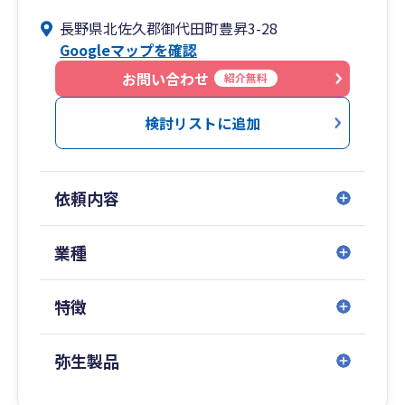
タートされたでしょうか。多くの方々が、不安が
長野県北佐久郡御代田町豊昇3-28
ありつつも、希望ややる気に満ちていたのではと
Googleマップを確認
思います。
経営は決して楽しいことばかりではありません。
お問い合わせ
紹介無料
時には厳しい決断を迫られることもあります。そ
れでもポジティブに取り組んでいけばきっと道は
検討リストに追加
開けると信じています。皆様が起業された当初の
思いをしっかり実現できるよう全力でサポートさ
せていただきます。
依頼内容
業種
特徴
弥生製品