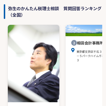
弥生のかんたん税理士相談 質問回答ランキング
（全国）
相田会計事務所
2
東京都文京区千石３－
－５パークハイム千石
３