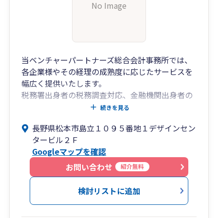
No Image
当ベンチャーパートナーズ総合会計事務所では、
各企業様やその経理の成熟度に応じたサービスを
幅広く提供いたします。
税務署出身者の税務調査対応、金融機関出身者の
融資サポート、社会保険労務士部門による人事相
続きを見る
談など、中小企業に必要な情報をワンストップで
長野県松本市島立１０９５番地１デザインセン
提供できる数少ない事務所です。全力で御社の発
タービル２Ｆ
展をご支援させて頂きますので、まずはお気軽に
Googleマップを確認
ご相談ください。
お問い合わせ
紹介無料
検討リストに追加