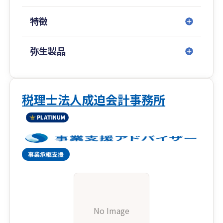
クアップします。
創業したばかりで経営をこれから学びたい経営者
特徴
の方、さらなる業績アップを目指したい経営者の
方、業績が伸び悩んでいる経営者の方、企業の状
況に応じて個別対応させていただきます。
弥生製品
税理士法人成迫会計事務所
No Image