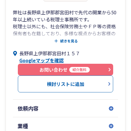
弊社は長野県上伊那郡宮田村で先代の開業から50
年以上続いている税理士事務所です。
税理士以外にも、社会保険労務士やＦＰ等の資格
保有者も在籍しており、多様な視点からお客様の
お力になれる良きパートナーを目指しています。
続きを見る
企業が発展・成長するためには、様々な課題を解
長野県上伊那郡宮田村１５７
決していかなければなりません。その一助となれ
Googleマップを確認
るよう経理サポート・経営支援体制にも力をいれ
ています。
お問い合わせ
紹介無料
・業種に詳しい経験豊富なスペシャリストが対応
検討リストに追加
いたします。
・お客様の経理に合わせた体制作りをサポートし
ます。
依頼内容
・経理をITで自動化、さらに効率化したいとお考
えの意欲の高い事業者様を歓迎します。
・MAS監査にも力を入れており、経営支援をバッ
業種