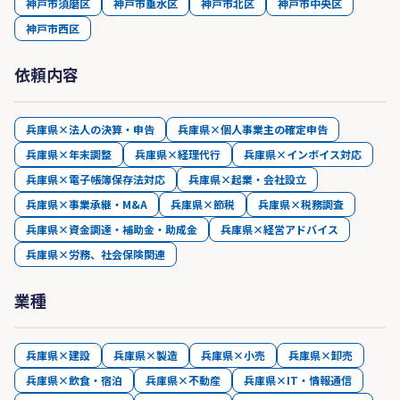
神戸市須磨区
神戸市垂水区
神戸市北区
神戸市中央区
い。
神戸市西区
依頼内容
兵庫県×法人の決算・申告
兵庫県×個人事業主の確定申告
兵庫県×年末調整
兵庫県×経理代行
兵庫県×インボイス対応
兵庫県×電子帳簿保存法対応
兵庫県×起業・会社設立
兵庫県×事業承継・M&A
兵庫県×節税
兵庫県×税務調査
兵庫県×資金調達・補助金・助成金
兵庫県×経営アドバイス
兵庫県×労務、社会保険関連
業種
兵庫県×建設
兵庫県×製造
兵庫県×小売
兵庫県×卸売
兵庫県×飲食・宿泊
兵庫県×不動産
兵庫県×IT・情報通信