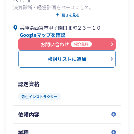
決算診断・経営計画をベースにして、
お客様と一緒に黒字申告率１００％を目指しま
続きを見る
す！
兵庫県西宮市甲子園口北町２３－１０
Googleマップを確認
個人のお客様に対する経営理念
『Ｒａｃｅ Ｔｏ Ｂａｓｅ（争族から想続
お問い合わせ
紹介無料
へ！）』
相続問題は家庭によって事情は様々ですが、
検討リストに追加
１件でも多くの『相続』が同族間で争う『争族』
から
次世代へと想いが続いていく『想続』になるよう
認定資格
サポート致します！
弥生インストラクター
依頼内容
業種