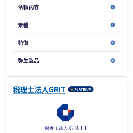
～）
依頼内容
入江会計事務所は、本気で「起業家支援をした
い」と思ってます。
業種
年商や従業員さんが少ないうちは、本当に年額１
５万円でご契約します。
特徴
売上規模が1000万/年を超えても、年額２５万円
で顧問契約も可能です。
弥生製品
（クラウドやチャット連携を図る事で、いつでも
相談できるスマートなプランです。）
※お問い合わせの際は、必ず「弥生のスマートプ
税理士法人GRIT
ランを見た」とお伝えください。