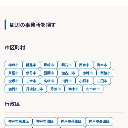
添うことです。
阪神淡路大震災やリーマンショック、コロナ禍な
ど様々な困難を顧問先様と共に経験し、そのたび
に会計税務の分野から全力でサポートすることで
周辺の事務所を探す
信頼をいただき、私たちもまた共に成長し、現在
に至ります。
近年、税務会計制度は頻繁に改正され、社会情勢
市区町村
もますます複雑化しています。先の読めない時代
だからこそ、私たちは長年の経験に基づく知識と
最新の情報を武器に、変化に先回りして対応し、
神戸市
姫路市
尼崎市
明石市
西宮市
洲本市
最適な経営判断をサポートいたします。
芦屋市
伊丹市
豊岡市
加古川市
赤穂市
西脇市
私たち西原会計事務所は現在「法人顧問」「相続
宝塚市
三木市
高砂市
川西市
小野市
三田市
サポート」「創業支援」という三つの柱を中心に
加西市
丹波篠山市
丹波市
朝来市
たつの市
地域の皆様に貢献できるよう取り組んでおりま
す。
行政区
長年の実績と豊富な知識を活かし、今後も皆様の
お悩み事の相談窓口として、信頼されるパートナ
ーであり続けることを目標としております。
神戸市東灘区
神戸市灘区
神戸市兵庫区
神戸市長田区
どんなご相談でもお気軽にお問い合わせくださ