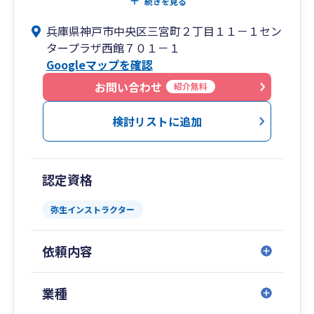
続きを見る
取引先業種:
兵庫県神戸市中央区三宮町２丁目１１－１セン
建設業・製造業・設計事務所・不動産賃貸/管理
タープラザ西館７０１－１
業・印刷出版業・スーパー・観光業・ゴルフ場・
Googleマップを確認
アパレル業・美容院・雑貨制作/販売業・学校法
人・宗教法人・病院（内科・歯科・動物病院）・
お問い合わせ
紹介無料
飲食店・食品/酒類小売店・陶芸品店・Web管理
etc.
検討リストに追加
認定資格
弥生インストラクター
依頼内容
業種