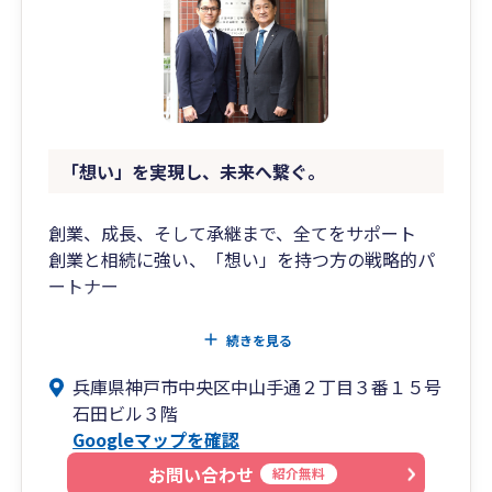
リアにございます。 東遊園地の開放感と、人が集
う温かな雰囲気が調和する場所です。
初めての方でも、安心してお越しいただけます。
🌷 代表からのひとこと
「税理士事務所」という枠を超えて、 お客様の
「想い」を実現し、未来へ繋ぐ。
人生や事業に寄り添う“パートナー”でありたいと
考えています。 数字の先にある想いを大切に、こ
れからもお客様の未来に伴走いたします。
創業、成長、そして承継まで、全てをサポート
創業と相続に強い、「想い」を持つ方の戦略的パ
ートナー
◇ 兵庫・大阪エリア
続きを見る
◇ 経営者様と対面によるサポートを重視
兵庫県神戸市中央区中山手通２丁目３番１５号
◇ もちろんリモート対応可能
石田ビル３階
Googleマップを確認
◇ 実績×AIによる最適な帳簿作成支援
◇ 経営者の想いに沿った財務分析・税務対策
お問い合わせ
紹介無料