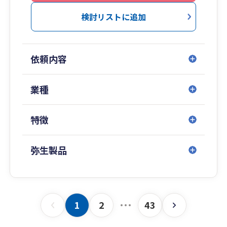
◇ 「想い」を実現する創業支援
検討リストに追加
◇ 医療税務会計に対応可能な税理士が在籍
◇ 貿易・輸出に対応可能な税理士が在籍
◇ 税務調査対応実績に自信
依頼内容
◇ セカンドオピニオン相談OK
◇ 新人スタッフではなく税理士または有資格者
業種
が御社の担当をします
◇ 他士業(社会保険労務士、弁護士、司法書士な
特徴
ど)との連携
◇ 30代の税理士在籍
◇ 相談無料 お気軽にご相談ください
弥生製品
神戸・大阪を中心に地域に根差し、西原会計事務
所は３０年以上にわたり、顧問先様の会計・税務
のパートナーとして歩んでまいりました。
1
2
43
当事務所が大切にしているのは、税理士本人が顧
問先様と対面によりじっくりとお話を伺い、寄り