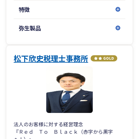
特徴
弥生製品
松下欣史税理士事務所
法人のお客様に対する経営理念
『Ｒｅｄ Ｔｏ Ｂｌａｃｋ（赤字から黒字
へ！）』