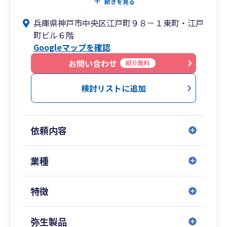
ので、資産税に関する申告やコンサルティングで
続きを見る
豊富な実績を築いてまいりました。
兵庫県神戸市中央区江戸町９８－１東町・江戸
町ビル６階
近年は顧問先様のグループ化やM&Aのご要望に応
Googleマップを確認
えるため、資産税以外に組織再編成やM&Aの領域
も強化し、着実に実績を積み上げております。
お問い合わせ
紹介無料
現在、税理士3名が役員として就任しており、20
代から70代まで幅広い年齢層の役職員10名で顧問
検討リストに追加
先様をサポートさせていただきながら日々研鑽を
重ねております。
依頼内容
財産承継・事業承継など資産税の領域において
も、中長期の視点でご要望に応じた助言やサポー
トが可能です。
業種
特に近年、親族内承継の他、社内承継（MBO）の
手法を活用することが増えております。
特徴
M&A以外の手法で、事業会社や医療機関の永続的
な成長と、オーナー家の財務基盤の安定の両立を
支援させて頂いています。
弥生製品