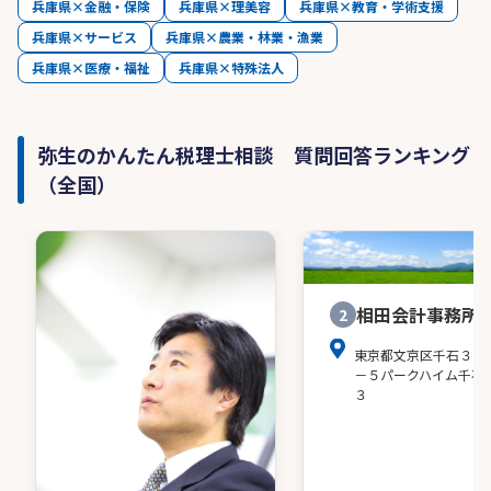
兵庫県×金融・保険
兵庫県×理美容
兵庫県×教育・学術支援
兵庫県×サービス
兵庫県×農業・林業・漁業
兵庫県×医療・福祉
兵庫県×特殊法人
弥生のかんたん税理士相談 質問回答ランキング
（全国）
相田会計事務所
2
東京都文京区千石３－
－５パークハイム千石
３