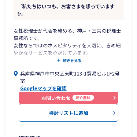
『私たちはいつも、お客さまを想っています
✨』
女性税理士が代表を務める、神戸・三宮の税理士
事務所です。
女性ならではのホスピタリティを大切に、きめ細
やかなサービスを心がけています。
初めての方でも安心して話せる【✨とことん話せ
続きを見る
る無料相談✨】を実施中です。
兵庫県神戸市中央区東町123-1貿易ビル1F2号
室
🤝お客さまとのつながりを大切に
Googleマップを確認
私たちは、ひとりひとりのお客様との“つなが
り”を大切にしています。 定期的な面談を通して
お問い合わせ
紹介無料
「お客様の今」を知るとともに、 「お客さまの
今」をお伝えできるよう日々業務に取り組んでい
検討リストに追加
ます。
📈創業支援・経営支援から成長企業へ一貫サポー