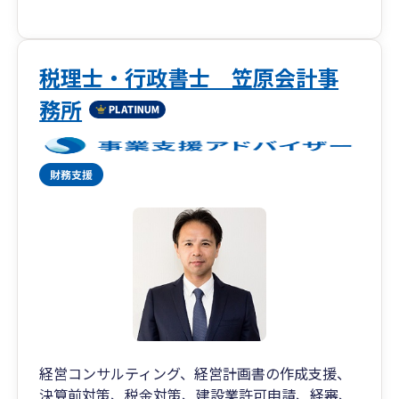
その他、企業経営の課題解決の手段として、組織
再編成や資本政策、M&Aに関し、顧問先様からの
ニーズを確認しながら提案・実行支援をさせて頂
いております。
税理士・行政書士 笠原会計事
もちろん、記帳代行業務や経理チェックの他、月
務所
次業績の報告、決算申告等、日々の通常業務につ
いても、契約に基づき丁寧な対応をさせて頂いて
おります。
経営コンサルティング、経営計画書の作成支援、
決算前対策、税金対策、建設業許可申請、経審、