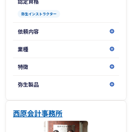
認定資格
ト
ゆう税理士事務所は、創業から経営成長までを一
弥生インストラクター
貫して支援します。
創業期には事業基盤を整え、安心してスタートで
依頼内容
きる体制づくりを。
経営期には「基盤整備」と「事業成長」のサイク
ルを回し、数字に基づく経営支援で成長企業へサ
業種
ポートします。
特徴
💌無料相談のご案内
経営の悩みは尽きないもの。 まずは、ゆう税理
士事務所のホームページからお気軽にご相談くだ
弥生製品
さい。 お客様の大切な瞬間に、最適なご提案を
お届けできるよう、 チーム一丸となってサポー
トいたします。
西原会計事務所
🏢アクセス
JR・阪神・阪急・地下鉄「三宮駅」各駅下車 神
戸市役所本庁南側、東遊園地の西側・旧居留地エ