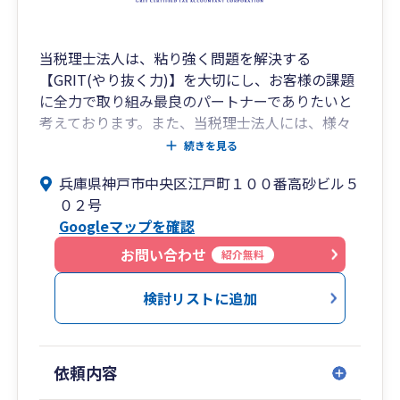
当税理士法人は、粘り強く問題を解決する
【GRIT(やり抜く力)】を大切にし、お客様の課題
に全力で取り組み最良のパートナーでありたいと
考えております。また、当税理士法人には、様々
な分野に特化した税理士が6名在籍しておりお客
続きを見る
様の問題を解決する体制が整っております。お客
兵庫県神戸市中央区江戸町１００番高砂ビル５
様と共に成長し信頼される税理士法人を目指し、
０２号
常にプロフェッショナルとしての誇りを持って対
Googleマップを確認
応致します。
お問い合わせ
紹介無料
検討リストに追加
依頼内容