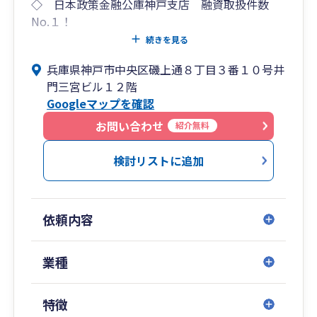
◇ 日本政策金融公庫神戸支店 融資取扱件数
No.１！
◇ 融資手数料・成功報酬 一切ゼロ！
続きを見る
◇ 会社設立もご相談ください！
兵庫県神戸市中央区磯上通８丁目３番１０号井
◇ 相続税申告もお任せください！
門三宮ビル１２階
Googleマップを確認
お問い合わせ
紹介無料
検討リストに追加
依頼内容
業種
特徴