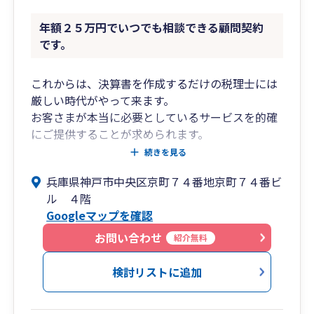
年額２５万円でいつでも相談できる顧問契約
です。
これからは、決算書を作成するだけの税理士には
厳しい時代がやって来ます。
お客さまが本当に必要としているサービスを的確
にご提供することが求められます。
続きを見る
入江会計事務所は、20年以上、創業支援に特化し
兵庫県神戸市中央区京町７４番地京町７４番ビ
て培ったノウハウに基づく助言、
ル ４階
25名の総合事務所としての組織対応力により、ス
Googleマップを確認
ピーディに対応します。
お問い合わせ
紹介無料
スタートアップしたばかりの経営者さんや、エン
ジニアさん等の一人法人様を
検討リストに追加
月額10,000円、決算料30,000円～で、専属スタッ
フが応援いたします。（年報酬総額：150,000円