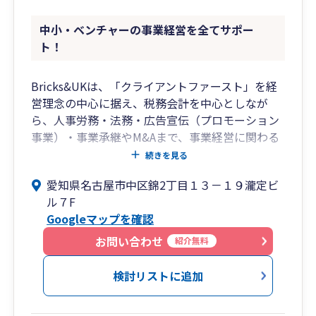
中小・ベンチャーの事業経営を全てサポー
ト！
Bricks&UKは、「クライアントファースト」を経
営理念の中心に据え、税務会計を中心としなが
ら、人事労務・法務・広告宣伝（プロモーション
事業）・事業承継やM&Aまで、事業経営に関わる
あらゆる課題をワンストップでサポートする総合
続きを見る
事務所です。
愛知県名古屋市中区錦2丁目１３－１９瀧定ビ
税理士・社会保険労務士・司法書士・システムエ
ル７F
ンジニア等の専門家が集うプロフェッショナル・
Googleマップを確認
ファームとして、単なる会計・税務の代行業務に
とどまらず、そこから見えてくる経営課題を抽出
お問い合わせ
紹介無料
し、解決策をご提案しています。
スタッフの平均年齢は35歳。マーケティング理論
検討リストに追加
に基づいた論理的な経営アドバイスと、フットワ
ークの軽さに定評があり、特に飲食店経営の分野