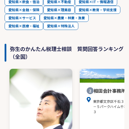
愛知県×飲食・宿泊
愛知県×不動産
愛知県×IT・情報通信
愛知県×金融・保険
愛知県×理美容
愛知県×教育・学術支援
愛知県×サービス
愛知県×農業・林業・漁業
愛知県×医療・福祉
愛知県×特殊法人
弥生のかんたん税理士相談 質問回答ランキング
（全国）
相田会計事務所
2
東京都文京区千石３－
－５パークハイム千石
３