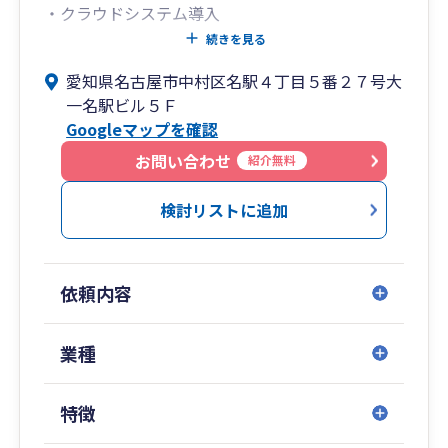
・クラウドシステム導入
・医業、医療系へのサポート
続きを見る
愛知県名古屋市中村区名駅４丁目５番２７号大
SMCグループは名古屋オフィスを本社としてお
一名駅ビル５Ｆ
り、税理士に加えて中小企業診断士や社会保険労
Googleマップを確認
務士等の士業が常駐しております。
そのため税理士だけでは対応しきれないサービス
お問い合わせ
紹介無料
として、採用に関するアドバイスや、完全成功報
酬1%の創業融資支援、補助金・助成金の迅速な
検討リストに追加
情報提供・提案を実施することで、全方位的なサ
ポートを提供し、お客様の事業成功を全面的に支
援しております。
依頼内容
また名古屋オフィスは医業クライアント230件以
上の実績を持ち、医療業種への対応力と提案力を
持ったスタッフが在籍しています。
業種
特徴