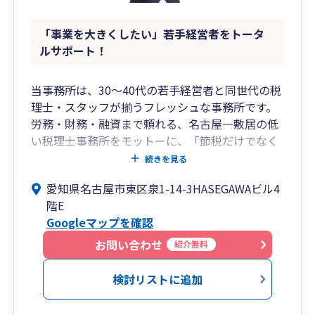
「事業を大きくしたい」若手経営者をトータ
ルサポート！
当事務所は、30〜40代の若手経営者と同世代の税
理士・スタッフが揃うフレッシュな事務所です。
労務・財務・融資まで頼れる、名古屋一敷居の低
い税理士事務所をモットーに、「節税だけでなく
経営や将来の法人成りも相談したい」「同世代で
続きを見る
気軽にコミュニケーションを取りたい」という個
愛知県名古屋市東区泉1-14-3HASEGAWAビル4
人事業主・法人様のニーズに全力でお応えしま
階E
す！
Googleマップを確認
社内には社会保険労務士や銀行出身のスタッフが
お問い合わせ
紹介無料
在籍しており、税務会計だけでなく、労務管理、
財務改善、資金調達（融資）までワンストップで
検討リストに追加
支援可能。LINEを活用したスピード感のあるレス
ポンスで、あなたのビジネスの成長を加