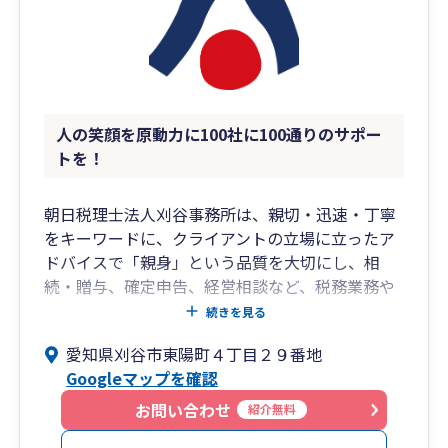
人の笑顔を原動力に100社に100通りのサポー
トを！
朝日税理士法人刈谷事務所は、親切・迅速・丁寧
をキーワードに、クライアントの立場に立ったア
ドバイスで「親身」という品質を大切にし、相
続・贈与、確定申告、経営相談など、税務業務や
コンサルティング業務を通じて税理士としてクラ
続きを見る
イアントの心に残る仕事が出来るよう心がけてお
愛知県刈谷市東陽町４丁目２９番地
ります。
Googleマップを確認
人の笑顔を原動力に100社に100通りのサポートを
お問い合わせ
紹介無料
ご提供致します。