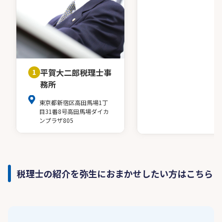
平賀大二郎税理士事
1
務所
東京都新宿区高田馬場1丁
目31番8号高田馬場ダイカ
ンプラザ805
税理士の紹介を弥生におまかせしたい方はこちら