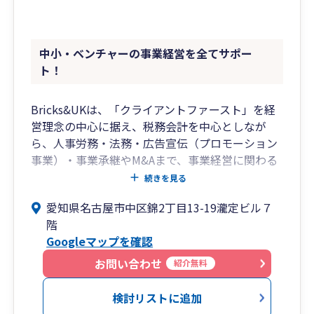
中小・ベンチャーの事業経営を全てサポー
ト！
Bricks&UKは、「クライアントファースト」を経
営理念の中心に据え、税務会計を中心としなが
ら、人事労務・法務・広告宣伝（プロモーション
事業）・事業承継やM&Aまで、事業経営に関わる
あらゆる課題をワンストップでサポートする総合
続きを見る
事務所です。
愛知県名古屋市中区錦2丁目13-19瀧定ビル７
税理士・社会保険労務士・司法書士・システムエ
階
ンジニア等の専門家が集うプロフェッショナル・
Googleマップを確認
ファームとして、単なる会計・税務の代行業務に
とどまらず、そこから見えてくる経営課題を抽出
お問い合わせ
紹介無料
し、解決策をご提案しています。
スタッフの平均年齢は35歳。マーケティング理論
検討リストに追加
に基づいた論理的な経営アドバイスと、フットワ