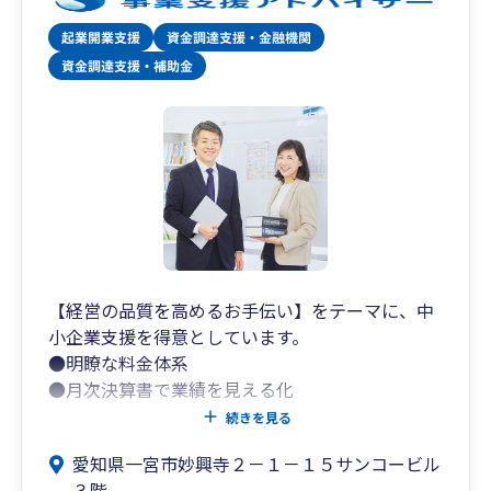
【経営の品質を高めるお手伝い】をテーマに、中
小企業支援を得意としています。
●明瞭な料金体系
●月次決算書で業績を見える化
●利益予測と納税予測
続きを見る
愛知県一宮市妙興寺２－１－１５サンコービル
税理士の基本業務はもちろんのこと、この3つの
３階