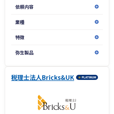
では500店舗以上の支援実績があります。
依頼内容
名古屋を拠点に東京・沖縄・四日市・大阪、そし
てタイ（バンコク）にも拠点を構え、全国のお客
様および海外進出企業様までサポートいたしま
業種
す。
特徴
弥生製品
税理士法人Bricks&UK