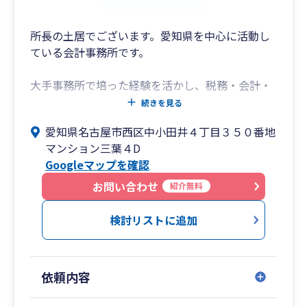
所長の土居でございます。愛知県を中心に活動し
ている会計事務所です。
大手事務所で培った経験を活かし、税務・会計・
財務報告にいたるまで、幅広く支援させて頂きま
続きを見る
す。
愛知県名古屋市西区中小田井４丁目３５０番地
我々は膨大なデータの中から、お客様のビジネス
マンション三葉４D
を成功に導くためのヒントを抽出し、適時にかつ
Googleマップを確認
適切な方法で提供することで、お客様の更なる発
展に貢献致します。
お問い合わせ
紹介無料
検討リストに追加
依頼内容