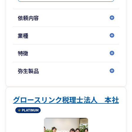
ークの軽さに定評があり、特に飲食店経営の分野
では500店舗以上の支援実績があります。
依頼内容
名古屋を拠点に東京・沖縄・四日市・大阪、そし
てタイ（バンコク）にも拠点を構え、全国のお客
様および海外進出企業様までサポートいたしま
業種
す。
特徴
弥生製品
グロースリンク税理士法人 本社