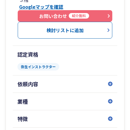
特長から多くのお客様にご支持いただいておりま
Googleマップを確認
す。
料金はお客様の年商と面談回数により決まりま
お問い合わせ
紹介無料
す。
料金プランの詳細はさの会計の公式HPより、ご確
検討リストに追加
認いただけます。
補助金の申請等、経営革新等支援機関としてのサ
ポートも積極的に行っております。
認定資格
新規開業・法人成りの方に向けては、会社設立サ
弥生インストラクター
ービスも行っております。
司法書士と提携し、会社設立にかかる初期費用は
依頼内容
さの会計が負担する応援サービスもご用意してい
ます。
ぜひお気軽にご相談ください。
業種
特徴