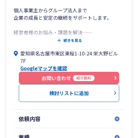
個人事業主からグループ法人まで
企業の成長と安定の継続をサポートします。
経営者様のお悩み・課題を解決―――
独立開業・会社設立支援、法人成りから申告、月
続きを見る
次決算、経営計画・事業計画策定、クラウドコー
愛知県名古屋市東区東桜1-10-24 栄大野ビル
スまで、お客様に適したコースで、税理士が企業
7F
経営を成長と安定継続に導きます。
Googleマップを確認
業務改善のため税理士の変更をご検討の場合もお
お問い合わせ
紹介無料
気軽にご相談ください。
検討リストに追加
依頼内容
業種