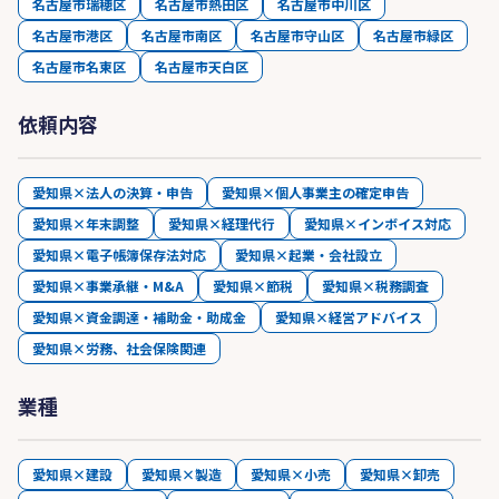
名古屋市瑞穂区
名古屋市熱田区
名古屋市中川区
名古屋市港区
名古屋市南区
名古屋市守山区
名古屋市緑区
名古屋市名東区
名古屋市天白区
依頼内容
愛知県×法人の決算・申告
愛知県×個人事業主の確定申告
愛知県×年末調整
愛知県×経理代行
愛知県×インボイス対応
愛知県×電子帳簿保存法対応
愛知県×起業・会社設立
愛知県×事業承継・M&A
愛知県×節税
愛知県×税務調査
愛知県×資金調達・補助金・助成金
愛知県×経営アドバイス
愛知県×労務、社会保険関連
業種
愛知県×建設
愛知県×製造
愛知県×小売
愛知県×卸売