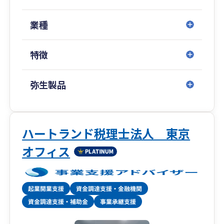
が、中小企業向けに税務サービスを展開する稀有
な税理士法人です。
業種
特に「資金調達」「創業支援」「クラウド会計導
特徴
入支援」「大企業の税務顧問」などを得意として
おり、中でも資金調達は、社会保険労務士法人併
設のため、融資や補助金から助成金までワンスト
弥生製品
ップで対応いたします。
税務顧問や会社設立はもちろん、税務調査対策や
相続対策、事業承継などの特殊業務まで、経営に
ハートランド税理士法人 東京
関わることであれば何でもお気軽にご相談くださ
オフィス
い。