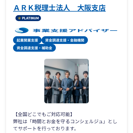
・記帳代行サービス
ＡＲＫ税理士法人 大阪支店
・アウトソーシングサービス
・各種コンプライアンスサービス
◎武内マネジメントオフィス
■保険代理店のエキスパート
・生命保険代理店
・損害保険代理店
◎拠点一覧
[福 岡]福岡市中央区舞鶴2-8-20 092-781-0251
[熊 本]熊本市中央区坪井6-23-3 096-345-6211
[宮 崎]宮崎市旭2-1-5 0985-77-5477
[鹿児島]鹿児島市中町11-4 099-248-8778
[相続税専門]福岡市中央区長浜2-2-8 092-718-
2900
【全国どこでもご対応可能】
弊社は「時間とお金を守るコンシェルジュ」とし
てサポートを行っております。