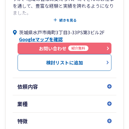
を通して、豊富な経験と実績を誇れるようになり
ました。
2020年には法人化を図り、より地域の皆様へお仕
続きを見る
事を通して、お返しができるよう邁進していく所
茨城県水戸市南町3丁目3-33PS第3ビル2F
存です。
Googleマップを確認
私は税理士の中では若く、フットワークの軽さを
モットーとし、税理士本人がお客様とお会いする
お問い合わせ
紹介無料
時間を大切にしています。
また、士業ネットワークを構築し、弁護士・税理
検討リストに追加
士・司法書士・行政書士など、各分野の専門家と
協力することで、スピーディにご相談やお悩みの
解決に対応しています。
依頼内容
変化の早い激動の時代、お困りごとやお悩み事が
ございましたら、お気軽にご相談ください。
業種
特徴