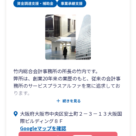
竹内総合会計事務所の所長の竹内です。
弊所は、創業20年来の業歴のもと、従来の会計事
務所のサービスプラスアルファを常に追求してお
ります。
所内には、税理士、中小企業診断士、行政書士、
続きを見る
社会保険労務士の専門家が在籍しており、中小企
大阪府大阪市中央区安土町２－３－１３大阪国
業者様に対し、経営のワンストップサービスの提
際ビルディング８Ｆ
供を心掛けて、スタッフ全員が日々研鑽を積んで
Googleマップを確認
おります。