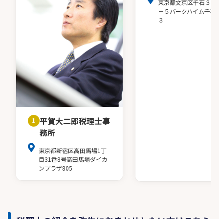
東京都文京区千石３－
－５パークハイム千石
３
平賀大二郎税理士事
1
務所
東京都新宿区高田馬場1丁
目31番8号高田馬場ダイカ
ンプラザ805