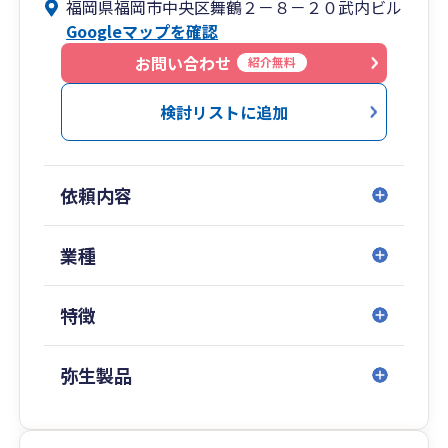
福岡県福岡市中央区舞鶴２－８－２０武内ビル
◎税理士法人武内総合会計
Googleマップを確認
■税務・会計業務・申告書作成など、幅広くサ
ポート
お問い合わせ
紹介無料
・コンプライアンスサービス
（各税目の申告書作成）
検討リストに追加
・税務調査立ち合い
・経営計画策定サービス
・金融支援
依頼内容
◎TTSコンサルティング株式会社
■企業経営の高品質コンサルティング
業種
・プライベートコンサルティング
・企業組織再編コンサルティング
特徴
・株式・営業権・企業評価コンサルティング
◎TTSマネジメント株式会社（どんたく会計、ひ
弥生製品
のくに会計、ひむか会計、せごどん会計）
■記帳代行のサポート
・クラウド会計導入運用支援サービス