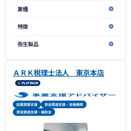
これまで様々な形で関与した顧客数は1,000社を
超えます。
業種
弊所はスタートアップ期に強い事務所として有名
特徴
ですが、
代表が税理士・公認会計士であることから
スタートアップ期、IPO期、上場後までと
弥生製品
すべての段階の関与がしっかりとできる数少ない
会計事務所で、
IPO期のお客様や上場企業のお客様も多数おりま
す。
ＡＲＫ税理士法人 東京本店
一人社長の会社から大企業まで幅広く、
また、さまざまな業種にも対応いたします。
業界でもトップクラスの知識と経験のあるスタッ
フが御社の担当として付き、
貴社にご負担をかけずにサポートいたします。
また、些細な不明点やご相談ごとなども
いつでも迅速かつ親切丁寧に対応いたします。