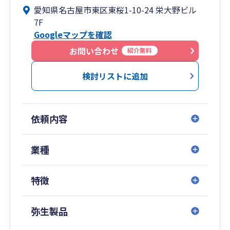
愛知県名古屋市東区東桜1-10-24 栄大野ビル
スまで、お客様に適したコースで、税理士が企業
7F
経営を成長と安定継続に導きます。
Googleマップを確認
業務改善のため税理士の変更をご検討の場合もお
お問い合わせ
紹介無料
気軽にご相談ください。
検討リストに追加
依頼内容
業種
特徴
弥生製品