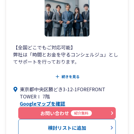
（週末対応も可。）
お客様のご要望に合わせて
LINE、chatwork、slackなどのSNSも使用してお
ります。
お客様ファーストで寄り添った対応を
全社員一同で心がけております。
【全国どこでもご対応可能】
税務調査については、
弊社は「時間とお金を守るコンシェルジュ」とし
弊所代表の甲田は業界でも指折りの交渉力を持っ
てサポートを行っております。
ており、
お客様からの信頼も非常に厚く、
税務相談・税務業務は当然とし、
続きを見る
会社様の立場に立ってしっかりと対応いたしま
電子帳簿保存や最新ツール等をご紹介・導入支援
す。
東京都中央区勝どき3-12-1FOREFRONT
させていただき、会計資料の受け渡しやお客様の
追徴０円で終わらせた実績が多数あります。
TOWERⅠ 7階
事務作業の簡素化をし”時間”をサポート、
Googleマップを確認
任せて安心の弊所までぜひお気軽にお問い合わせ
長期的な事業計画、短期的な資金・利益計画を一
お問い合わせ
紹介無料
ください。
緒に作成し、融資や節税・補助金等をご案内
し”キャッシュフロー”をサポートいたします。
検討リストに追加