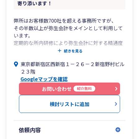
寄り添います！
弊所はお客様数700社を超える事務所ですが、
その半数以上が弥生会計をメインとして利用して
います。
定期的な所内研修により弥生会計に対する精通度
は高く、
続きを見る
操作に慣れた所員が親切かつ丁寧に対応いたしま
東京都新宿区西新宿１－２６－２新宿野村ビル
す。
２３階
Googleマップを確認
所長の年齢は47歳、業界経験約25年。
企業の会計・税務対応のみならず、
お問い合わせ
紹介無料
財務コンサル、融資・補助金申請支援なども対応
可能です。
検討リストに追加
弊所は従業員数が約40名ほどの事務所で、
新宿高層ビル群の一角である
依頼内容
新宿野村ビルに拠点を構える事務所です。