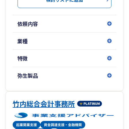
ハートランド税理士法人（本社：大阪府北区）
は、どこの税理士事務所でもエースとなれる高度
依頼内容
な専門知識とコミュニケーション能力を兼ね備え
た人材が、中小企業向けに税務サービスを展開す
る稀有な税理士法人です。
業種
特に「資金調達」「創業支援」「クラウド会計導
特徴
入支援」「大企業の税務顧問」などを得意として
おり、中でも資金調達は、社会保険労務士法人併
設のため、融資や補助金から助成金までワンスト
弥生製品
ップで対応いたします。
税務顧問や会社設立はもちろん、税務調査対策や
相続対策、事業承継などの特殊業務まで、経営に
竹内総合会計事務所
関わることであれば何でもお気軽にご相談くださ
い。