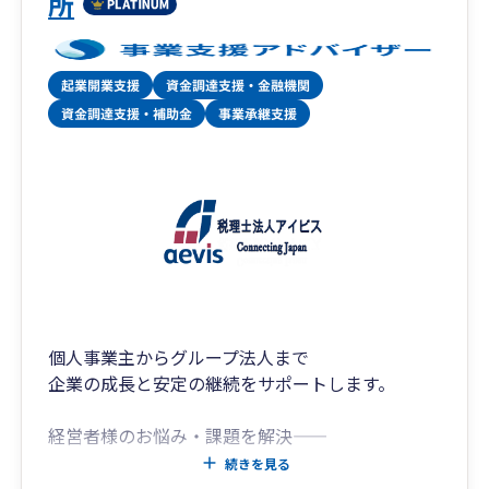
所
個人事業主からグループ法人まで
企業の成長と安定の継続をサポートします。
経営者様のお悩み・課題を解決―――
独立開業・会社設立支援、法人成りから申告、月
続きを見る
次決算、経営計画・事業計画策定、クラウドコー