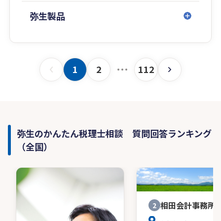
弥生製品
1
2
112
弥生のかんたん税理士相談 質問回答ランキング
（全国）
相田会計事務所
2