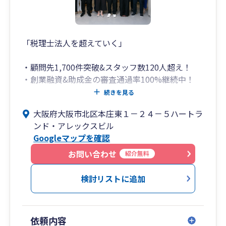
「税理士法人を超えていく」
・顧問先1,700件突破&スタッフ数120人超え！
・創業融資&助成金の審査通過率100%継続中！
（社会保険労務士法人併設）
続きを見る
・会社設立代行は顧問契約で代行手数料14万円が
大阪府大阪市北区本庄東１－２４－５ハートラ
無料！（登記は司法書士が行います）
ンド・アレックスビル
・弥生会計の全サービス&ソフトに精通！（freee
Googleマップを確認
も全体のわずか数%しかいない五つ星認定アドバ
イザー）
お問い合わせ
紹介無料
・スタートアップの創業支援から売上数百億円規
模の大企業の事業承継まで対応可能！
検討リストに追加
ハートランド税理士法人（大阪府北区）は、どこ
の税理士事務所でもエースとなれる高度な専門知
依頼内容
識とコミュニケーション能力を兼ね備えた人材