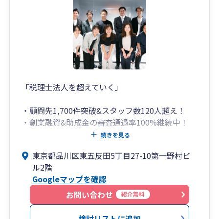
「税理士法人を超えていく」
・顧問先1,700件突破&スタッフ数120人超え！
・創業融資&助成金の審査通過率100%継続中！
（社会保険労務士法人併設）
続きを見る
・会社設立代行は顧問契約で代行手数料14万円が
東京都品川区東五反田5丁目27-10第一野村ビ
無料！（登記は司法書士が行います）
ル2階
・弥生会計の全サービス&ソフトに精通！（freee
Googleマップを確認
も全体のわずか数%しかいない五つ星認定アドバ
イザー）
お問い合わせ
紹介無料
・スタートアップの創業支援から売上数百億円規
模の大企業の事業承継まで対応可能！
検討リストに追加