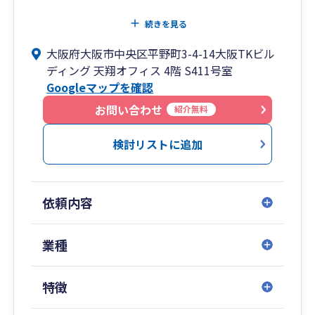
税務相談・税務業務は当然とし、
続きを見る
電子帳簿保存や最新ツール等をご紹介・導入支援
大阪府大阪市中央区平野町3-4-14大阪TKビル
させていただき、会計資料の受け渡しやお客様の
ディング 天翔オフィス 4階 S411号室
事務作業の簡素化をし”時間”をサポート、
Googleマップを確認
長期的な事業計画、短期的な資金・利益計画を一
お問い合わせ
紹介無料
緒に作成し、融資や節税・補助金等をご案内
し”キャッシュフロー”をサポートいたします。
検討リストに追加
また、自社でコミュニケーション研修体制も整備
しており、お客様から話しやすい税理士としてサ
依頼内容
ポート可能です。
リモート面談も実施しているため、全国のお客様
業種
サポート可能となっております。
特徴