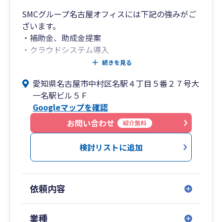
SMCグループ名古屋オフィスには下記の強みがご
ざいます。
・補助金、助成金提案
・クラウドシステム導入
・医業、医療系へのサポート
続きを見る
愛知県名古屋市中村区名駅４丁目５番２７号大
SMCグループは名古屋オフィスを本社としてお
一名駅ビル５Ｆ
り、税理士に加えて中小企業診断士や社会保険労
Googleマップを確認
務士等の士業が常駐しております。
そのため税理士だけでは対応しきれないサービス
お問い合わせ
紹介無料
として、採用に関するアドバイスや、完全成功報
酬1%の創業融資支援、補助金・助成金の迅速な
検討リストに追加
情報提供・提案を実施することで、全方位的なサ
ポートを提供し、お客様の事業成功を全面的に支
援しております。
依頼内容
また名古屋オフィスは医業クライアント230件以
上の実績を持ち、医療業種への対応力と提案力を
持ったスタッフが在籍しています。
業種