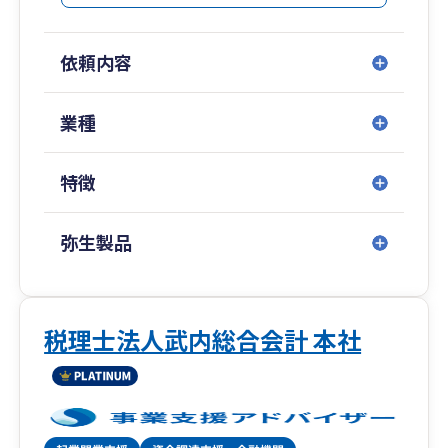
また、自社でコミュニケーション研修体制も整備
しており、お客様から話しやすい税理士としてサ
依頼内容
ポート可能です。
リモート面談も実施しているため、全国のお客様
業種
サポート可能となっております。
特徴
弥生製品
税理士法人武内総合会計 本社