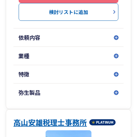
帳・領収書丸投げでの決算・申告を代行！
いそがしい起業初期の手続きは私たちにお任せく
検討リストに追加
ださい。
・創業融資サポート、令和5年令和6年秋田県内
依頼内容
No.1（提携金融機関担当者からのヒアリング）
・元飲食店経営者(年商7,000万円、利益3,000万
円)のコンサルタント在籍、飲食店・建設業・介
業種
護・農業に強みあり。
・専門書籍の出版実績あり（発行部数約6,000部
特徴
（3刷））
・30代若手税理士が経営
・国税OBが顧問にいるため、税務調査対応に自信
弥生製品
あり
・スタッフが20代30代と若く、お客様も20代～
40代の方が多いです。長くお付き合い可能です。
・JR秋田駅から車で約10分、JR羽後牛島駅から
高山安雄税理士事務所
徒歩4分とアクセス良好（来客用駐車場あり）。
牛島商店街の通りです。