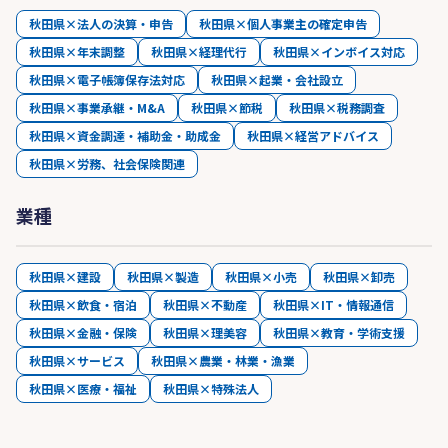
秋田県×法人の決算・申告
秋田県×個人事業主の確定申告
秋田県×年末調整
秋田県×経理代行
秋田県×インボイス対応
秋田県×電子帳簿保存法対応
秋田県×起業・会社設立
秋田県×事業承継・M&A
秋田県×節税
秋田県×税務調査
秋田県×資金調達・補助金・助成金
秋田県×経営アドバイス
秋田県×労務、社会保険関連
業種
秋田県×建設
秋田県×製造
秋田県×小売
秋田県×卸売
秋田県×飲食・宿泊
秋田県×不動産
秋田県×IT・情報通信
秋田県×金融・保険
秋田県×理美容
秋田県×教育・学術支援
秋田県×サービス
秋田県×農業・林業・漁業
秋田県×医療・福祉
秋田県×特殊法人