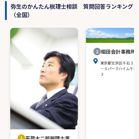
弥生のかんたん税理士相談 質問回答ランキング
（全国）
相田会計事務所
2
東京都文京区千石３－
－５パークハイム千石
３
平賀大二郎税理士事
1