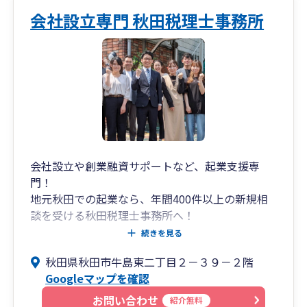
会社設立専門 秋田税理士事務所
会社設立や創業融資サポートなど、起業支援専
門！
地元秋田での起業なら、年間400件以上の新規相
談を受ける秋田税理士事務所へ！
続きを見る
秋田税理士事務所は、秋田県初の起業支援専門の
秋田県秋田市牛島東二丁目２－３９－２階
税理士事務所。会社設立、創業融資（あきぎん、
Googleマップを確認
北都銀行、秋田信用金庫、羽後信用金庫、日本政
策金融公庫などからの資金調達）サポート、通
お問い合わせ
紹介無料