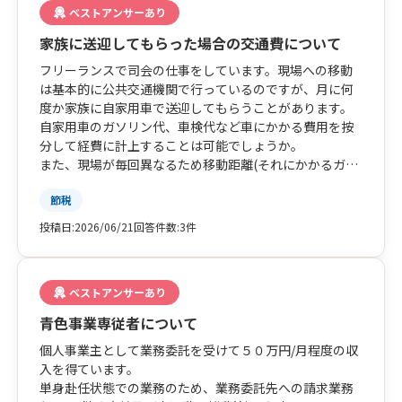
ベストアンサーあり
実父以外は扶養に入れることができると認識しておりま
すが、扶養にして控除を受けるのと給与を支払って経費
家族に送迎してもらった場合の交通費について
として計上するのとどちらがお互いに取って良いのかが
フリーランスで司会の仕事をしています。現場への移動
分かりません。
は基本的に公共交通機関で行っているのですが、月に何
義父母は非課税世帯を維持し、実父母も住民税等の上昇
度か家族に自家用車で送迎してもらうことがあります。
を避けるにはどうしたら宜しいでしょうか？
自家用車のガソリン代、車検代など車にかかる費用を按
ちなみに給与支払の届出が7/10までで悩んでおります。
分して経費に計上することは可能でしょうか。
また、現場が毎回異なるため移動距離(それにかかるガソ
リン代)が毎月ばらばらなのですが、その場合の毎月のガ
節税
ソリン代については月毎の走行距離を見て計算するとい
うことで良いのでしょうか。
投稿日:
2026/06/21
回答件数:
3件
ご教示いただけますと幸いです。
ベストアンサーあり
青色事業専従者について
個人事業主として業務委託を受けて５０万円/月程度の収
入を得ています。
単身赴任状態での業務のため、業務委託先への請求業務