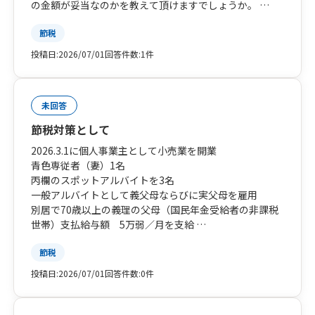
の金額が妥当なのかを教えて頂けますでしょうか。
その他、経費等の使い方、またはどこまでを経費として
節税
良いのかがうまくつかめておりません。
投稿日:
2026/07/01
回答件数:
1件
未回答
節税対策として
2026.3.1に個人事業主として小売業を開業
青色専従者（妻）1名
丙欄のスポットアルバイトを3名
一般アルバイトとして義父母ならびに実父母を雇用
別居で70歳以上の義理の父母（国民年金受給者の非課税
世帯）支払給与額 5万弱／月を支給
50万から60万／年を超えると非課税世帯を外れると聞い
節税
ております。
同じく別居
投稿日:
2026/07/01
回答件数:
0件
85歳の実父 （厚生年金36万／2カ月）
80歳の実母 （年金額16万／2カ月）
実父母には12000円／月を支給