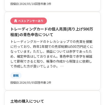
投稿日:
2026/05/10
回答件数:
3件
ベストアンサーあり
トレーディングカードの個人売買(売り上げ500万
程度)の青色申告について
トレーディングカードのトレカショップでの売買を頻繁
に行っており、昨年1年間での売却総額は500万円近くに
なっています。ただし、損益については赤字であったた
め、確定申告はしておりません。青色申告で赤字を繰越
して節税できると知り、帳簿の作成から税理士に依頼し
て作成した方が良いでしょうか。
また、赤字であっても確定申告をしないと税理調査が入
節税
ってしまうリスクはありますか。
投稿日:
2026/05/05
回答件数:
2件
土地の購入について