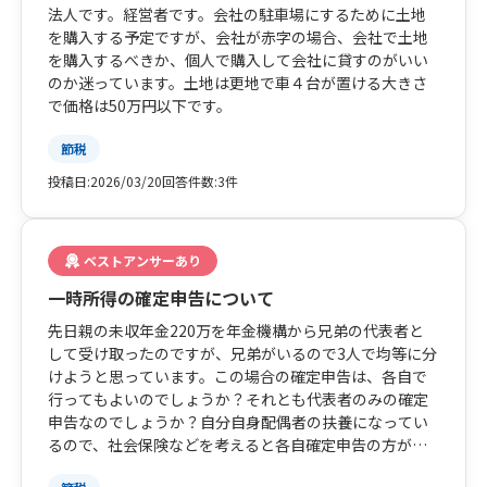
法人です。経営者です。会社の駐車場にするために土地
を購入する予定ですが、会社が赤字の場合、会社で土地
を購入するべきか、個人で購入して会社に貸すのがいい
のか迷っています。土地は更地で車４台が置ける大きさ
で価格は50万円以下です。
節税
投稿日:
2026/03/20
回答件数:
3件
ベストアンサーあり
一時所得の確定申告について
先日親の未収年金220万を年金機構から兄弟の代表者と
して受け取ったのですが、兄弟がいるので3人で均等に分
けようと思っています。この場合の確定申告は、各自で
行ってもよいのでしょうか？それとも代表者のみの確定
申告なのでしょうか？自分自身配偶者の扶養になってい
るので、社会保険などを考えると各自確定申告の方がよ
いのですが… 分けるときは証拠として通帳に振り込む