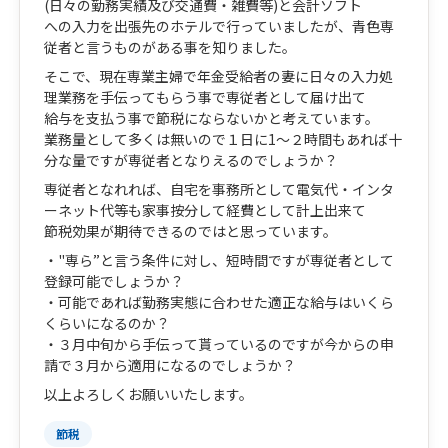
(日々の勤務実績及び交通費・雑費等)と会計ソフト
への入力を出張先のホテルで行っていましたが、青色専
従者と言うものがある事を知りました。
そこで、現在専業主婦で年金受給者の妻に日々の入力処
理業務を手伝ってもらう事で専従者として届け出て
給与を支払う事で節税にならないかと考えています。
業務量として多くは無いので１日に1～２時間もあれば十
分な量ですが専従者となりえるのでしょうか？
専従者となれれば、自宅を事務所として電気代・インタ
ーネット代等も家事按分して経費として計上出来て
節税効果が期待できるのではと思っています。
・"専ら”と言う条件に対し、短時間ですが専従者として
登録可能でしょうか？
・可能であれば勤務実態に合わせた適正な給与はいくら
くらいになるのか？
・３月中旬から手伝って貰っているのですが今からの申
請で３月から適用になるのでしょうか？
以上よろしくお願いいたします。
節税