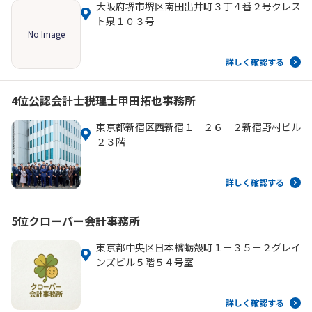
大阪府堺市堺区南田出井町３丁４番２号クレス
ト泉１０３号
No Image
詳しく確認する
4位
公認会計士税理士甲田拓也事務所
東京都新宿区西新宿１－２６－２新宿野村ビル
２３階
詳しく確認する
5位
クローバー会計事務所
東京都中央区日本橋蛎殻町１－３５－２グレイ
ンズビル５階５４号室
詳しく確認する