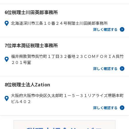
6位
税理士川田英郎事務所
北海道深川市三条１０番２４号税理士川田英郎事務所
詳しく確認する
7位
岸本潤征税理士事務所
福井県敦賀市呉竹町１丁目３２番地２３ＣＯＭＦＯＲＩＡ呉竹
２０１号室
詳しく確認する
8位
税理士法人Zation
大阪府大阪市中央区久太郎町１－５－３１リアライズ堺筋本町
ビル４０２
詳しく確認する