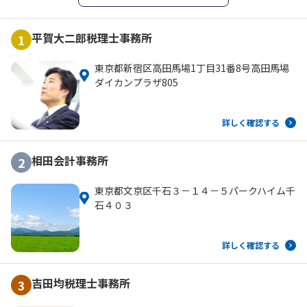
平賀大二郎税理士事務所
1
東京都新宿区高田馬場1丁目31番8号高田馬場
ダイカンプラザ805
詳しく確認する
相田会計事務所
2
東京都文京区千石３－１４－５パークハイム千
石４０３
詳しく確認する
吉田均税理士事務所
3