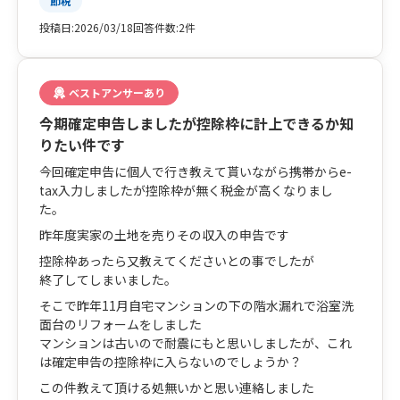
節税
予定です。
投稿日:
2026/03/18
回答件数:
2件
ベストアンサーあり
今期確定申告しましたが控除枠に計上できるか知
りたい件です
今回確定申告に個人で行き教えて貰いながら携帯からe-
tax入力しましたが控除枠が無く税金が高くなりまし
た。
昨年度実家の土地を売りその収入の申告です
控除枠あったら又教えてくださいとの事でしたが
終了してしまいました。
そこで昨年11月自宅マンションの下の階水漏れで浴室洗
面台のリフォームをしました
マンションは古いので耐震にもと思いしましたが、これ
は確定申告の控除枠に入らないのでしょうか？
この件教えて頂ける処無いかと思い連絡しました