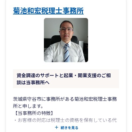
★お客様が相談しやすい敷居の低いアットホーム
菊池和宏税理士事務所
な事務所にする理由
理由：会計事務所はどうしても敷居が高いイメー
ジjがありサービス業的な感覚が少ない傾向にあり
ます。
そういったイメージをなくし、明るく広めの事務
所ですが敷居の低いそこにいてほっとする場所つ
くりにこだわっています。
いたずらに規模の拡大を目指していません。（所
長の目の届く範囲が定められるため）
資金調達のサポートと起業・開業支援のご相
スタッフの電話対応もいつもお客様からおほめに
談は当事務所へ
あずかっています。
女性ならではの親身に、優しく、わかりやすくを
茨城県守谷市に事務所がある菊池和宏税理士事務
モットーに他より一歩上のワンモアサービスを目
所と申します。
指しています。
【当事務所の特徴】
行政書士資格も生かし、相続遺産分割協議、医療
・お客様の対応は税理士の資格を保有している代
法人設立、ものづくり補助金、事業再構築補助金
表の菊池がすべて行いますので担当者の変更はあ
続きを見る
社労士資格を生かし厚生労働省関連の助成金も多