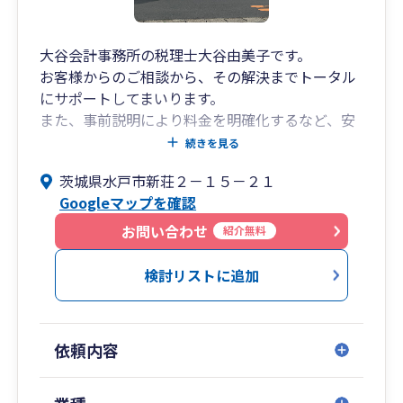
大谷会計事務所の税理士大谷由美子です。
お客様からのご相談から、その解決までトータル
にサポートしてまいります。
また、事前説明により料金を明確化するなど、安
心してご相談いただけるように配慮しておりま
続きを見る
す。
茨城県水戸市新荘２－１５－２１
地元水戸市を中心に、茨城県内全域に出張サポー
Googleマップを確認
トいたしますので、どうぞお気軽にご相談下さ
い。
お問い合わせ
紹介無料
検討リストに追加
依頼内容