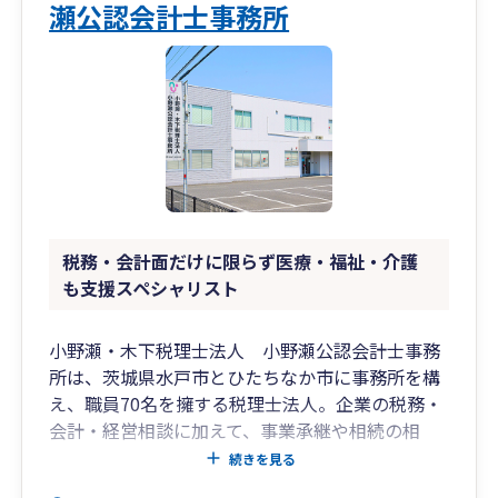
瀬公認会計士事務所
税務・会計面だけに限らず医療・福祉・介護
も支援スペシャリスト
小野瀬・木下税理士法人 小野瀬公認会計士事務
所は、茨城県水戸市とひたちなか市に事務所を構
え、職員70名を擁する税理士法人。企業の税務・
会計・経営相談に加えて、事業承継や相続の相
談、診療所開業や承継、社会福祉法人監査など医
続きを見る
療・福祉・介護の支援業務といった、様々な分野