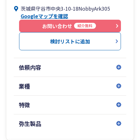
りませんし、税理士の資格を保有していない者が
対応しています。
茨城県守谷市中央3-10-18NobbyArk305
担当となることもありません。責任をもって継続
Googleマップを確認
的にお客様をサポートいたします。
★弥生会計を進める理由
・将来の業績を予測したシミュレーション表を作
お問い合わせ
クラウド会計も可能ですが、お客様でも会計コー
紹介無料
成し、 決算数値の予測や資金繰りのアドバイスな
ドを覚えることなく入力がしやすいことが一番の
ど、先を見据えた経営ができるようサポートいた
検討リストに追加
理由です。
します。
ｃｓｖや銀行、カードとの連携のしやすさといっ
・これから起業・開業を予定されている方をサポ
た入力の利便性を第一に弥生会計を中心に事務所
ートしておりますので、ぜひ起業・開業する前に
運営をしています。
依頼内容
ご相談ください。
弥生会計の導入指導実績多数 スマート取引取込
・元銀行員の経験を活かし、銀行借入のご相談や
設定弥生クラウド共有まで丁寧に指導いたしま
銀行に提出が必要な試算表の作成など、銀行から
業種
す。
の借入がスムーズに進むようにサポートいたしま
また社会保険労務士として弥生給与実績も多数の
す。
ため最初の設計、保険料率などの変更、オンライ
特徴
・黒字倒産を未然に防ぐために、貸借対照表や損
ン明細、勤怠連携可能です。
益計算書の内容だけではなく、キャッシュフロー
を重視したアドバイスを行っております。
弥生製品
お問い合わせお待ちしております。