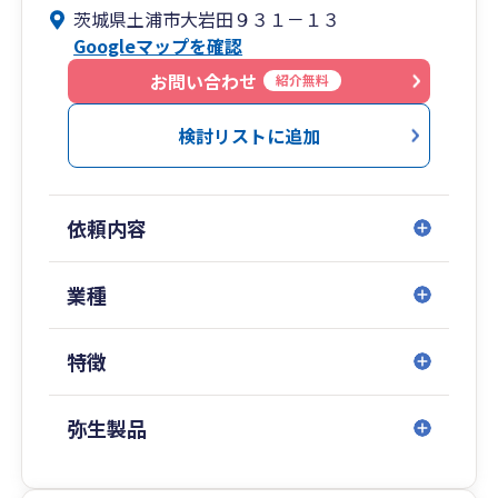
茨城県土浦市大岩田９３１－１３
こにくればほとんど解決できる体制を整えていま
Googleマップを確認
す。 司法書士、弁護士とは連携体制をひいてお
ります。 公認会計士の先生には非常勤として協
お問い合わせ
紹介無料
力していただいています。
検討リストに追加
★税務調査の心配のない会計推進事務所
作業はスタッフにお任せしている部分もあるので
すが基本的に税理士の直接対応です。
依頼内容
他の士業では無資格者による相談対応がないこと
を考慮しても契約している税理士と相談時に顔も
見せないようでは
業種
高いお寿司を寿司職人に頼んだところ見習いが握
ってきた寿司しかでないようなケースと同じよう
特徴
な感覚になりかねません。
担当がコロコロ変わる。税金会計以外の質問に答
えられないという不満を持たせないためです。
弥生製品
税務調査、社保調査、監督署調査には力を入れて
います。調査前調査調査後完全フォロー