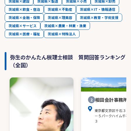
茨城県×建設
茨城県×製造
茨城県×小売
茨城県×卸売
茨城県×飲食・宿泊
茨城県×不動産
茨城県×IT・情報通信
茨城県×金融・保険
茨城県×理美容
茨城県×教育・学術支援
茨城県×サービス
茨城県×農業・林業・漁業
茨城県×医療・福祉
茨城県×特殊法人
弥生のかんたん税理士相談 質問回答ランキング
（全国）
相田会計事務所
2
東京都文京区千石３－
－５パークハイム千石
３