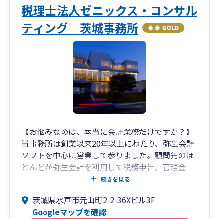
税理士法人ゼニックス・コンサル
ティング 茨城事務所
【お悩みなのは、本当に会計業務だけですか？】
当事務所は創業以来20年以上にわたり、弥生会計
ソフトを中心に営業して参りました。顧問先のほ
とんどが弥生会計を利用して税務申告、管理会
計、株価算定などを行っております。弥生会計の
続きを見る
操作に関しては、弥生サポートセンタ－より詳し
茨城県水戸市元山町2-2-36Xビル3F
いとの評判を頂いております。事務所の平均年齢
Googleマップを確認
は32.6歳。比較的大きく事務所を運営しているの