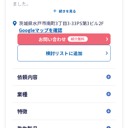
ました。
2020年には法人化を図り、より地域の皆様へお仕
続きを見る
事を通して、お返しができるよう邁進していく所
茨城県水戸市南町3丁目3-33PS第3ビル2F
存です。
Googleマップを確認
私は税理士の中では若く、フットワークの軽さを
モットーとし、税理士本人がお客様とお会いする
お問い合わせ
紹介無料
時間を大切にしています。
また、士業ネットワークを構築し、弁護士・税理
検討リストに追加
士・司法書士・行政書士など、各分野の専門家と
協力することで、スピーディにご相談やお悩みの
解決に対応しています。
依頼内容
変化の早い激動の時代、お困りごとやお悩み事が
ございましたら、お気軽にご相談ください。
業種
特徴