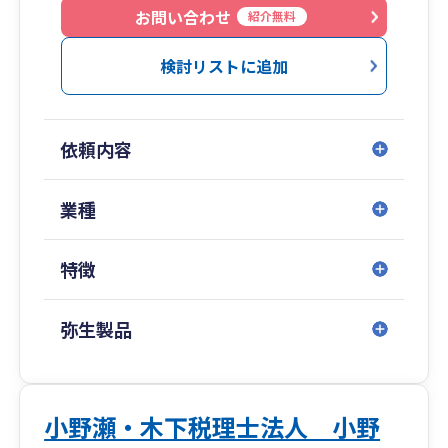
に、月々の報酬についてはお安いとのイメージが
お問い合わせ
紹介無料
浸透しています。それもそのはず。社会保険労務
士業務を兼ねているので、社会保険・雇用保険の
検討リストに追加
手続きから給与計算、年末調整、就業規則の作成
まで一律にフォローしての顧問報酬体系となって
いるため、本当の意味でのワンストップサービス
依頼内容
を提供できております。
業種
特徴
弥生製品
小野瀬・木下税理士法人 小野