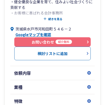
・健全優良な企業を育て、住みよい社会づくりに
貢献する
・お客様に喜ばれる会計事務所
・人を大切にする経営
続きを見る
茨城県水戸市河和田町５４６－２
■サービス内容等■
Googleマップを確認
税務顧問（法人税・消費税・所得税）：税務調査
に耐えられる処理のお手伝い
お問い合わせ
紹介無料
記帳代行：遠隔地でもクラウド等により代行可能
です。
検討リストに追加
経営・財務サポート、経営計画の作成サポート
事業承継・M&A支援
給与計算
依頼内容
パソコン会計の導入支援
公認会計士監査（労働組合、学校法人）
業種
・日本公認会計士協会東京会会員
・関東信越税理士会会員
特徴
・日本心理学会会員