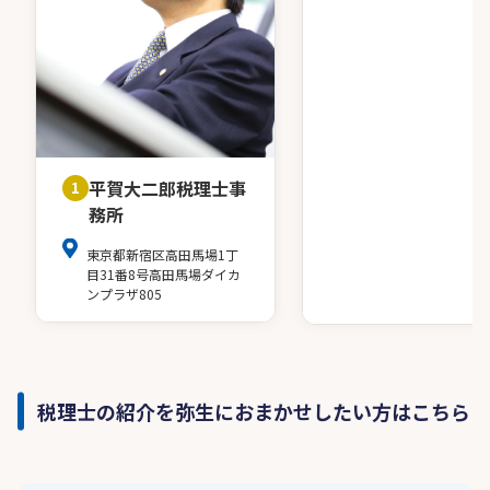
平賀大二郎税理士事
1
務所
東京都新宿区高田馬場1丁
目31番8号高田馬場ダイカ
ンプラザ805
税理士の紹介を弥生におまかせしたい方はこちら