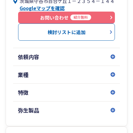
茨城県守谷市百合ケ丘１－２３５４－１４４
って担当しております。
Googleマップを確認
法人や個人の税務顧問のほか、事業承継の相談や
お問い合わせ
紹介無料
相続対策なども多数手がけております。
検討リストに追加
また、記帳、経理、申告のほかITツールの導入や
販売促進、事業承継等のご相談にも幅広く対応が
可能です。
依頼内容
業種
特徴
弥生製品