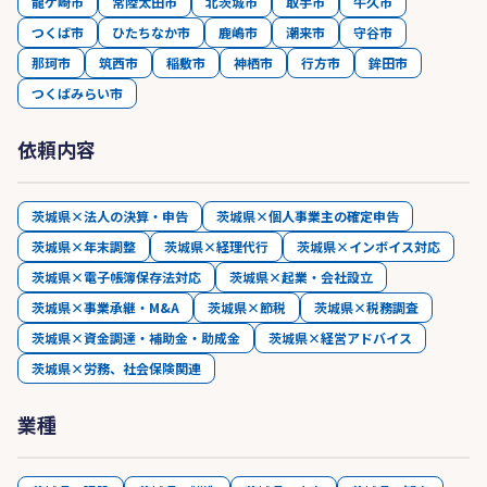
龍ケ崎市
常陸太田市
北茨城市
取手市
牛久市
つくば市
ひたちなか市
鹿嶋市
潮来市
守谷市
那珂市
筑西市
稲敷市
神栖市
行方市
鉾田市
つくばみらい市
依頼内容
茨城県×法人の決算・申告
茨城県×個人事業主の確定申告
茨城県×年末調整
茨城県×経理代行
茨城県×インボイス対応
茨城県×電子帳簿保存法対応
茨城県×起業・会社設立
茨城県×事業承継・M&A
茨城県×節税
茨城県×税務調査
茨城県×資金調達・補助金・助成金
茨城県×経営アドバイス
茨城県×労務、社会保険関連
業種