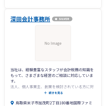
深田会計事務所
No Image
当社は、経験豊富なスタッフが会計税務の知識を
もって、さまざまな経営のご相談に対応していま
す。
法人、個人事業主、創業を検討されている方に対
して、会計税務相談から、法人化のご相談、資金
続きを見る
調達のご相談、事業承継やM&Aのご相談まで、幅
鳥取県米子市加茂町2丁目180番地国際ファミ
広くサービスを提供しています。