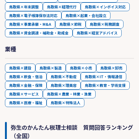
鳥取県×年末調整
鳥取県×経理代行
鳥取県×インボイス対応
鳥取県×電子帳簿保存法対応
鳥取県×起業・会社設立
鳥取県×事業承継・M&A
鳥取県×節税
鳥取県×税務調査
鳥取県×資金調達・補助金・助成金
鳥取県×経営アドバイス
業種
鳥取県×建設
鳥取県×製造
鳥取県×小売
鳥取県×卸売
鳥取県×飲食・宿泊
鳥取県×不動産
鳥取県×IT・情報通信
鳥取県×金融・保険
鳥取県×理美容
鳥取県×教育・学術支援
鳥取県×サービス
鳥取県×農業・林業・漁業
鳥取県×医療・福祉
鳥取県×特殊法人
弥生のかんたん税理士相談 質問回答ランキング
（全国）