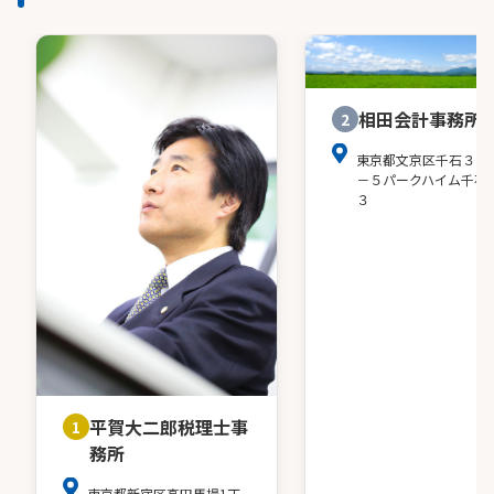
相田会計事務所
2
東京都文京区千石３－
－５パークハイム千石
３
平賀大二郎税理士事
1
務所
東京都新宿区高田馬場1丁