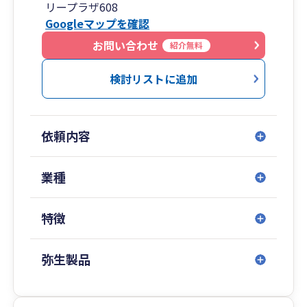
リープラザ608
上記の経営相談以外に、相続申告ももちろん対応
Googleマップを確認
しています。
各種ツールを利用してリモートでの支援も積極的
お問い合わせ
紹介無料
に対応していますので、お気軽にご相談くださ
い。
検討リストに追加
依頼内容
業種
特徴
弥生製品