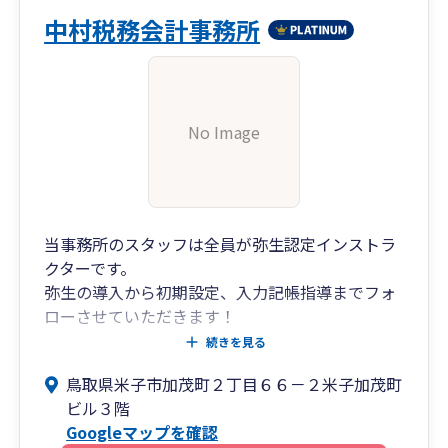
中村税務会計事務所
No Image
当事務所のスタッフは全員が弥生認定インストラ
クターです。
弥生の導入から初期設定、入力記帳指導までフォ
ローさせていただきます！
※弥生ドライブを用いたクラウド化にも対応
続きを見る
鳥取県米子市加茂町２丁目６６－２米子加茂町
また、会計参謀等を活用した「経営戦略会議」を
ビル３階
行い、事業者の皆様とより良い方向に進むべく
Googleマップを確認
日々努力しています！