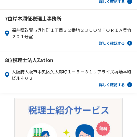
詳しく確認する
7位
岸本潤征税理士事務所
福井県敦賀市呉竹町１丁目３２番地２３ＣＯＭＦＯＲＩＡ呉竹
２０１号室
詳しく確認する
8位
税理士法人Zation
大阪府大阪市中央区久太郎町１－５－３１リアライズ堺筋本町
ビル４０２
詳しく確認する