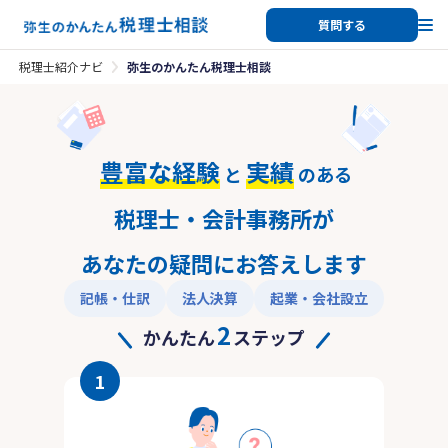
質問する
税理士紹介ナビ
弥生のかんたん税理士相談
豊富な経験
実績
と
のある
税理士・会計事務所が
あなたの疑問にお答えします
記帳・仕訳
法人決算
起業・会社設立
2
かんたん
ステップ
1