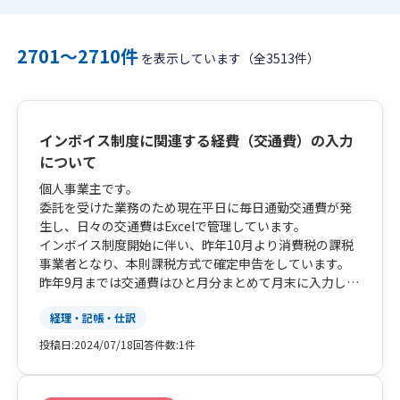
2701〜2710件
を表示しています（全3513件）
インボイス制度に関連する経費（交通費）の入力
について
個人事業主です。
委託を受けた業務のため現在平日に毎日通勤交通費が発
生し、日々の交通費はExcelで管理しています。
インボイス制度開始に伴い、昨年10月より消費税の課税
事業者となり、本則課税方式で確定申告をしています。
昨年9月までは交通費はひと月分まとめて月末に入力して
いたのですが、経費としての交通費の交通費の入力は
経理・記帳・仕訳
日々行う必要がありますでしょうか？
（乗り換えがあるため毎日複数社の交通機関を使用、
投稿日:
2024/07/18
回答件数:
1件
日々の交通費は1000円前後、帰省した月は新幹線代など
を含めると合計3万円を超えます）