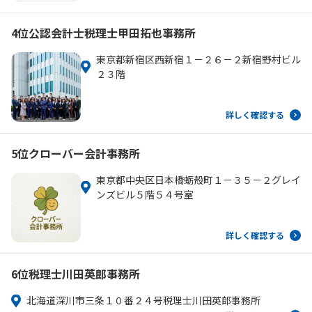
4位
公認会計士税理士甲田拓也事務所
東京都新宿区西新宿１－２６－２新宿野村ビル
２３階
詳しく確認する
5位
クローバー会計事務所
東京都中央区日本橋蛎殻町１－３５－２グレイ
ンズビル５階５４号室
詳しく確認する
6位
税理士川田英郎事務所
北海道深川市三条１０番２４号税理士川田英郎事務所