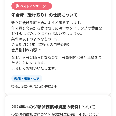
ベストアンサーあり
年会費（受け取り）の仕訳について
新たに会員制度を始めようと考えています。
年会費を会員から受け取った場合のタイミングや費目な
ど仕訳はどのようにすればよいでしょうか。
条件は以下のようなものです。
会員期間：1年（年後との自動継続）
会員権利の内容
無料イベント参加権
なお、入会は随時となるので、会員期間は会計年度をま
各種割引（有料イベント参加費、有料セミナー受講
たぐことになります。
料）
よろしくお願いいたします。
など（実施回数などは不定）
経理・記帳・仕訳
投稿日:
2024/07/16
回答件数:
1件
2024年への少額減価償却資産の特例について
少額減価償却資産の特例が2024年に適用可能かどうか