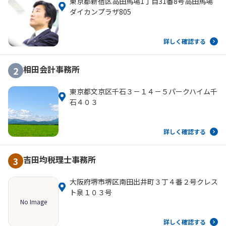
東京都新宿区高田馬場1丁目31番8号高田馬場
ダイカンプラザ805
詳しく確認する
相田会計事務所
2
東京都文京区千石３－１４－５パークハイム千
石４０３
詳しく確認する
吉田均税理士事務所
3
大阪府堺市堺区南田出井町３丁４番２号クレス
ト泉１０３号
No Image
詳しく確認する