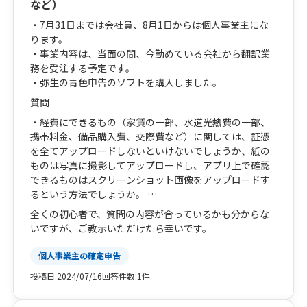
など）
・7月31日までは会社員、8月1日からは個人事業主にな
ります。
・事業内容は、当面の間、今勤めている会社から翻訳業
務を受注する予定です。
・弥生の青色申告のソフトを購入しました。
質問
・経費にできるもの（家賃の一部、水道光熱費の一部、
携帯料金、備品購入費、交際費など）に関しては、証憑
を全てアップロードしないといけないでしょうか、紙の
ものは写真に撮影してアップロードし、アプリ上で確認
できるものはスクリーンショット画像をアップロードす
るという方法でしょうか。
・8月1日から必ず保管しておかないといけないものはな
全くの初心者で、質問の内容が合っているかも分からな
んでしょうか。
いですが、ご教示いただけたら幸いです。
・確定申告の時期になったら、税理士（依頼する場合）
の方に全て相談することができるのでしょうか。例え
個人事業主の確定申告
ば、入力画面を一緒に見ながら作っていくとか。
投稿日:
2024/07/16
回答件数:
1件