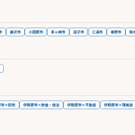
市
藤沢市
小田原市
茅ヶ崎市
逗子市
三浦市
秦野市
厚
原市×卸売
伊勢原市×飲食・宿泊
伊勢原市×不動産
伊勢原市×理美容