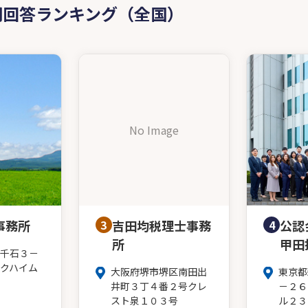
問回答ランキング（全国）
No Image
事務所
3
吉田均税理士事務
4
公認
所
甲田
千石３－
クハイム
大阪府堺市堺区南田出
東京都
井町３丁４番２号クレ
－２６
スト泉１０３号
ル２３