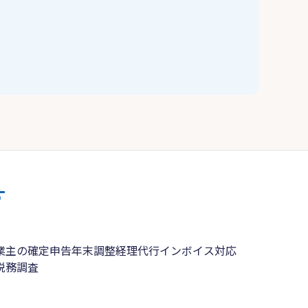
す
業主の確定申告
年末調整
経理代行
インボイス対応
税務調査