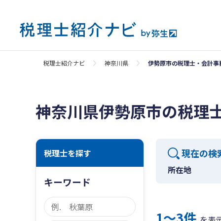
税理士紹介ナビ
神奈川県
伊勢原市の税理士・会計事
神奈川県伊勢原市の税理
現在の検
税理士を探す
所在地
キーワード
1〜3件
を表