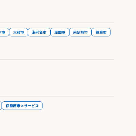
木市
大和市
海老名市
座間市
南足柄市
綾瀬市
伊勢原市×サービス