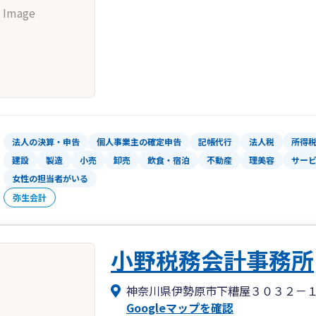
 Image
法人の決算・申告
個人事業主の確定申告
記帳代行
法人税
所得
建設
製造
小売
卸売
飲食・宿泊
不動産
理美容
サー
女性の担当者がいる
弥生会計
小野税務会計事務所
神奈川県伊勢原市下糟屋３０３２－
Googleマップを確認