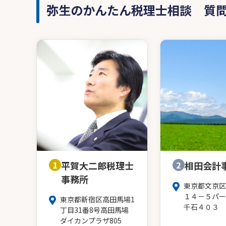
弥生のかんたん税理士相談 質
1
平賀大二郎税理士
2
相田会計
事務所
東京都文京区
１４－５パー
東京都新宿区高田馬場1
千石４０３
丁目31番8号高田馬場
ダイカンプラザ805