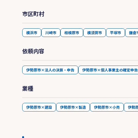
市区町村
横浜市
川崎市
相模原市
横須賀市
平塚市
鎌倉
依頼内容
伊勢原市×法人の決算・申告
伊勢原市×個人事業主の確定申告
業種
伊勢原市×建設
伊勢原市×製造
伊勢原市×小売
伊勢