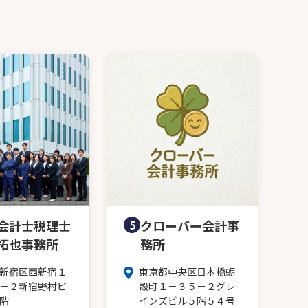
会計士税理士
5
クローバー会計事
拓也事務所
務所
新宿区西新宿１
東京都中央区日本橋蛎
－２新宿野村ビ
殻町１－３５－２グレ
階
インズビル５階５４号