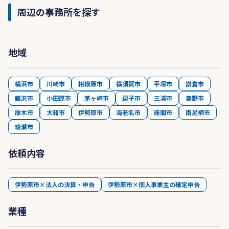
周辺の事務所を探す
地域
横浜市
川崎市
相模原市
横須賀市
平塚市
鎌倉市
藤沢市
小田原市
茅ヶ崎市
逗子市
三浦市
秦野市
厚木市
大和市
伊勢原市
海老名市
座間市
南足柄市
綾瀬市
依頼内容
伊勢原市×法人の決算・申告
伊勢原市×個人事業主の確定申告
業種