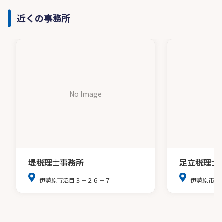
近くの事務所
No Image
堤税理士事務所
足立税理士
伊勢原市沼目３－２６－７
伊勢原市桜