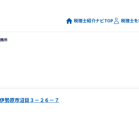
税理士紹介ナビTOP
税理士を
務所
伊勢原市沼目３－２６－７