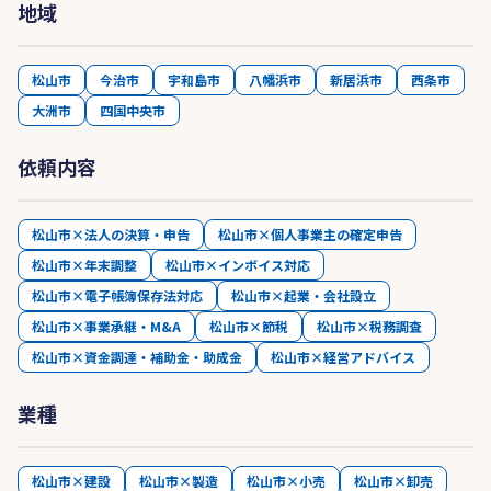
地域
松山市
今治市
宇和島市
八幡浜市
新居浜市
西条市
大洲市
四国中央市
依頼内容
松山市×法人の決算・申告
松山市×個人事業主の確定申告
松山市×年末調整
松山市×インボイス対応
松山市×電子帳簿保存法対応
松山市×起業・会社設立
松山市×事業承継・M&A
松山市×節税
松山市×税務調査
松山市×資金調達・補助金・助成金
松山市×経営アドバイス
業種
松山市×建設
松山市×製造
松山市×小売
松山市×卸売