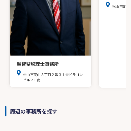
松山市朝生
越智聖税理士事務所
松山市天山３丁目２番３１号ドラゴン
ビル２Ｆ南
周辺の事務所を探す