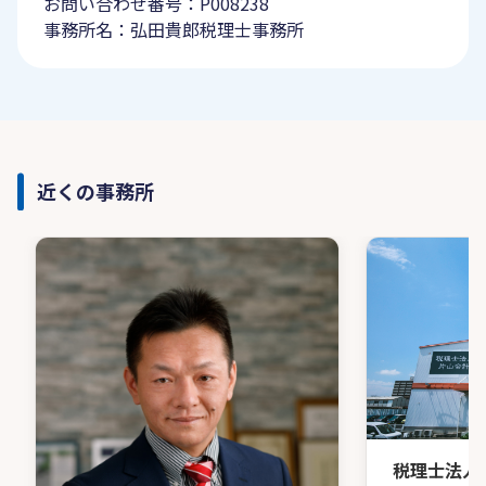
お問い合わせ番号：P008238
事務所名：弘田貴郎税理士事務所
近くの事務所
税理士法人