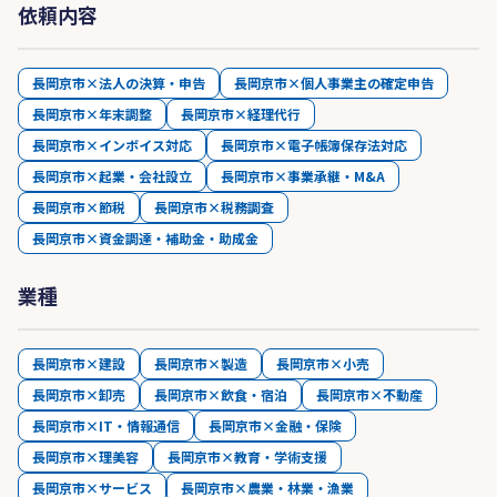
依頼内容
長岡京市×法人の決算・申告
長岡京市×個人事業主の確定申告
長岡京市×年末調整
長岡京市×経理代行
長岡京市×インボイス対応
長岡京市×電子帳簿保存法対応
長岡京市×起業・会社設立
長岡京市×事業承継・M&A
長岡京市×節税
長岡京市×税務調査
長岡京市×資金調達・補助金・助成金
業種
長岡京市×建設
長岡京市×製造
長岡京市×小売
長岡京市×卸売
長岡京市×飲食・宿泊
長岡京市×不動産
長岡京市×IT・情報通信
長岡京市×金融・保険
長岡京市×理美容
長岡京市×教育・学術支援
長岡京市×サービス
長岡京市×農業・林業・漁業