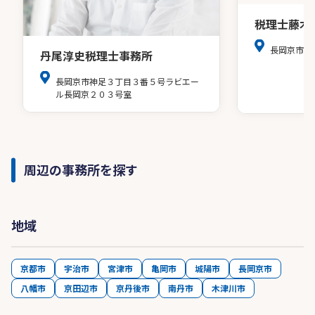
税理士藤木
長岡京市開
丹尾淳史税理士事務所
長岡京市神足３丁目３番５号ラビエー
ル長岡京２０３号室
周辺の事務所を探す
地域
京都市
宇治市
宮津市
亀岡市
城陽市
長岡京市
八幡市
京田辺市
京丹後市
南丹市
木津川市