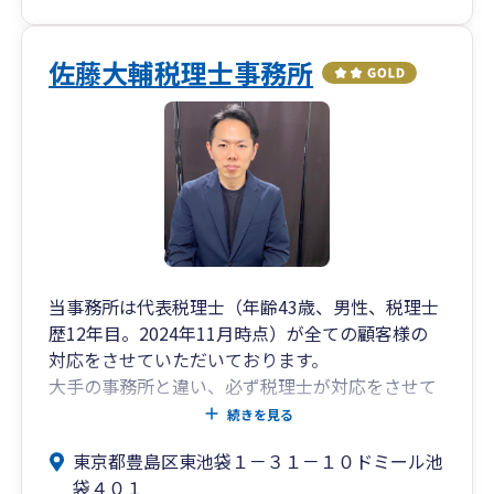
Zoom等のオンライン面談を積極的に取り入れ、
■専門著書やセミナー講演等多数
相談はChatworkやLineでスピーディーに対応致し
ます。
佐藤大輔税理士事務所
金融機関をはじめ、各業界で相続や事業承継に関
創業期のお客様だけでなく、事業承継やM＆Aなど
するセミナー講演実績も多数ございます。
も得意分野ですので、顧問税理士だと不安がある
また、著書はAmazon税法部門で1位を獲得する
といった場合にスポットで対応させて頂きます。
等、高い専門性を誇ります。
当事務所は代表税理士（年齢43歳、男性、税理士
歴12年目。2024年11月時点）が全ての顧客様の
対応をさせていただいております。
大手の事務所と違い、必ず税理士が対応をさせて
いただくため安心してご相談出来るというメリッ
続きを見る
トがございます。
東京都豊島区東池袋１－３１－１０ドミール池
法人・個人事業主・新規事業者に対して、幅広く
袋４０１
サービス提供をしております。