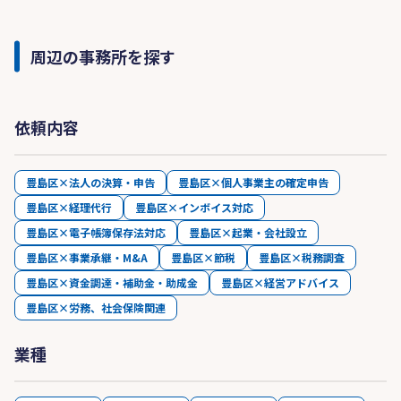
周辺の事務所を探す
依頼内容
豊島区×法人の決算・申告
豊島区×個人事業主の確定申告
豊島区×経理代行
豊島区×インボイス対応
豊島区×電子帳簿保存法対応
豊島区×起業・会社設立
豊島区×事業承継・M&A
豊島区×節税
豊島区×税務調査
豊島区×資金調達・補助金・助成金
豊島区×経営アドバイス
豊島区×労務、社会保険関連
業種