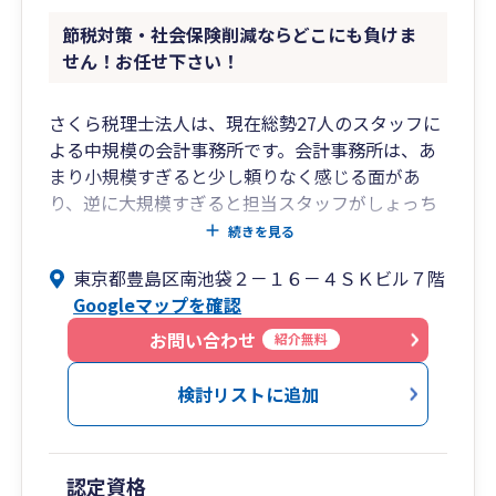
節税対策・社会保険削減ならどこにも負けま
せん！お任せ下さい！
さくら税理士法人は、現在総勢27人のスタッフに
よる中規模の会計事務所です。会計事務所は、あ
まり小規模すぎると少し頼りなく感じる面があ
り、逆に大規模すぎると担当スタッフがしょっち
ゅう変わる、丁寧な扱いをされない等といった問
続きを見る
題点も出てきます。なので、お客様にとって最も
東京都豊島区南池袋２－１６－４ＳＫビル７階
迅速・丁寧・適正な税理士サービスを行えるの
Googleマップを確認
は、私共のような中規模事務所だと私は考えてい
ます。単なる経理と税務申告だけではなく、節税
お問い合わせ
紹介無料
対策・社会保険料削減・資金調達・人事給与を含
めたトータル的にお客様にご満足いただけるサー
検討リストに追加
ビスを提供します。是非一度ご気軽にご連絡下さ
い！
認定資格