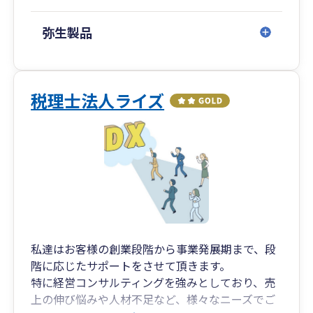
➥無理なコスト負担を強いるのではなく、中小企
業が持続的に発展できるよう、
弥生製品
税務・財務の基盤整備を効率的に進めます。
クラウド会計導入から決算までの一貫対応
➥弥生会計Nextなどクラウド会計の導入支援から
税理士法人ライズ
スタートし、
記帳代行・税務相談・決算申告までシームレス
にサポート。
会計・税務の“見える化”を実現します。
相続・事業承継の専門チームとの連携による出口
戦略対応
➥将来の株価対策や世代交代、相続に向けた設計
まで視野に入れた提案が可能。
私達はお客様の創業段階から事業発展期まで、段
出口戦略から次世代への承継までを見据えた支
階に応じたサポートをさせて頂きます。
援体制を構築しています。
特に経営コンサルティングを強みとしており、売
上の伸び悩みや人材不足など、様々なニーズでご