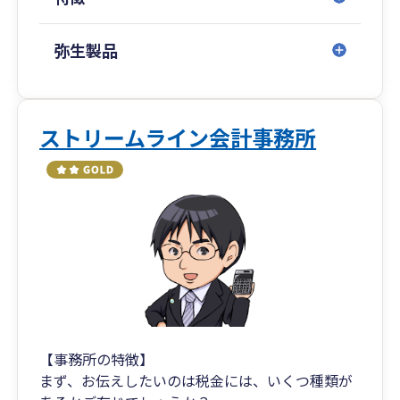
家500名中）、著書・監修書累計18冊、累計販売
20万部。日本全国から起業・経営相談数年間約
1,000件全て無料で相談を受けています。グループ
弥生製品
累計補助金、助成金支援約600件超。
弊社グループのオフィスは、豊島区池袋の日本生
命のタワービルオフィス（ニッセイ池袋ビル）で
日本政策金融公庫と同じビルに入居しつながりも
ストリームライン会計事務所
強いです。
北海道～沖縄まで全国対応しており、ZOOMなど
オンライン対応可。
＜専門分野＞
・税務会計、人事労務、資金調達（創業融資・補
助金・助成金）、事業計画策定、商品開発（事業
計画書作成）、会社設立、許認可（会社設立・各
種法人設立）、集客、販路拡大、営業戦略（ＳＥ
Ｏ・ＳＥＭ・ＳＮＳマーケ、ネット広告）、現在
YouTubeチャンネルで毎日起業や経営、資金調
【事務所の特徴】
達、マーケティングなど有益な情報を発信。
まず、お伝えしたいのは税金には、いくつ種類が
＜主な実績＞