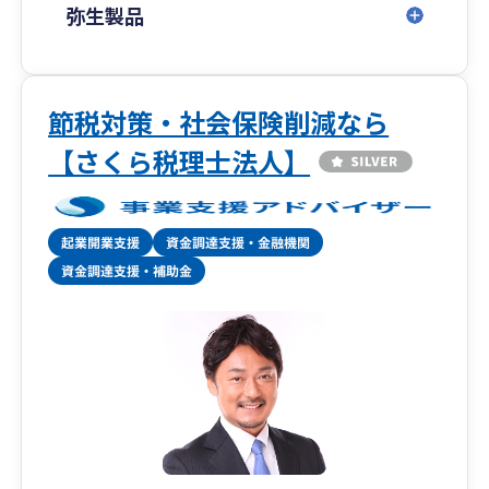
スタートアップ・開業・会社設立・資金調達を支
弥生製品
援の他会計税金業務以外のについても幅広くサー
ビスを提供。
自計化を目指す方には、エクセル・弥生会計の入
力を、初歩からわかりやすく説明いたします。
節税対策・社会保険削減なら
LINEグループの作成による素早いレスポンス、デ
【さくら税理士法人】
ータの共有、メールのやり取り、オンライン会議
にも対応していますので、面談のお時間が取れな
い方でも大丈夫です。
「インボイス制度」「電子帳簿保存法」について
も、面談の際詳しくお伝えいたします。