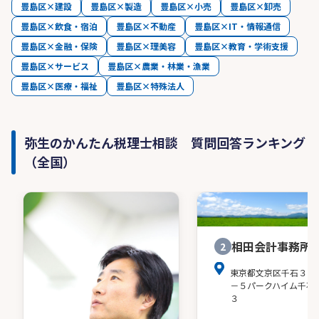
豊島区×建設
豊島区×製造
豊島区×小売
豊島区×卸売
豊島区×飲食・宿泊
豊島区×不動産
豊島区×IT・情報通信
豊島区×金融・保険
豊島区×理美容
豊島区×教育・学術支援
豊島区×サービス
豊島区×農業・林業・漁業
豊島区×医療・福祉
豊島区×特殊法人
弥生のかんたん税理士相談 質問回答ランキング
（全国）
相田会計事務所
2
東京都文京区千石３－
－５パークハイム千石
３