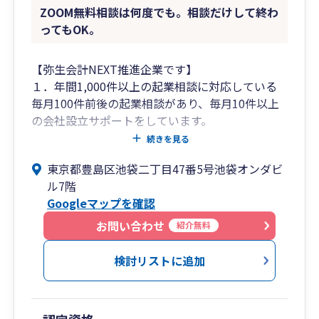
ZOOM無料相談は何度でも。相談だけして終わ
ってもOK。
【弥生会計NEXT推進企業です】
１．年間1,000件以上の起業相談に対応している
毎月100件前後の起業相談があり、毎月10件以上
の会社設立サポートをしています。
続きを見る
相談の内容としては「会社設立すべきか相談した
東京都豊島区池袋二丁目47番5号池袋オンダビ
い」ということや「会社設立の手続きをサポート
ル7階
してほしい」などオーソドックスな相談から「1
Googleマップを確認
日で会社設立したい」「副業で法人化したい」
「とにかく社長になりたい。しかし事業内容は決
お問い合わせ
紹介無料
まってない」など相談の内容は様々です。
検討リストに追加
2.面談はご来社又はZOOM、連絡は電話メールチ
ャットを活用
毎月多くのお客様からお問合せを頂きますが、全