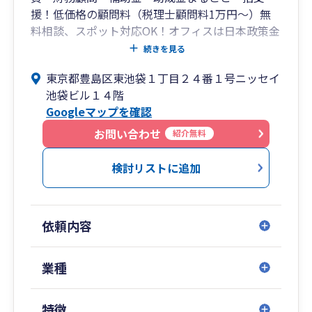
援！低価格の顧問料（税理士顧問料1万円～）無
料相談、スポット対応OK！オフィスは日本政策金
融公庫池袋支店と同じビル、公庫・信用金庫・信
続きを見る
用組合などの金融機関と連携、著書・監修書累計
東京都豊島区東池袋１丁目２４番１号ニッセイ
18冊、累計販売20万部、メディア掲載実績多数】
池袋ビル１４階
税理士法人V-Spiritsグループは、起業家やベンチ
Googleマップを確認
ャー企業、中小企業向けの総合的な経営支援を行
うプロフェッショナル集団です。
お問い合わせ
紹介無料
当グループは、税理士法人を母体として税理士/社
労士/行政書士/中小企業診断士/FP/元補助金審査
検討リストに追加
員/元日本政策金融公庫支店長/元銀行法人融資担
当/起業コンサルタント®などが常駐する類を見な
いワンストップサービスで、各分野の最前線で一
依頼内容
流の実務経験を積んだ専門家が経営者の経営上の
課題を多角的に検討し、最適解を提供することで
信頼を積み重ねてきました。
業種
代表の中野は、経済産業省後援起業支援サイト
「DREAM GATE」で12年連続相談数日本一（専門
特徴