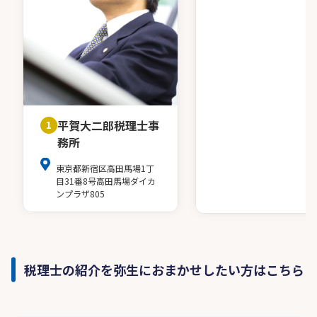
平賀大二郎税理士事
1
務所
東京都新宿区高田馬場1丁
目31番8号高田馬場ダイカ
ンプラザ805
税理士の紹介を弥生におまかせしたい方はこちら