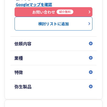
Googleマップを確認
開業前は医療関連・中小企業・税務調査を得意と
する税理士法人で勤務しておりましたので、その
お問い合わせ
紹介無料
分野を得意としております。
連絡手段としては電話・メール・訪問・来所・ビ
検討リストに追加
デオ会議で対応可能です。お会いする回数を調整
することで顧問料の調整が可能になります。
依頼内容
業種
特徴
弥生製品