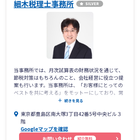
細木税理士事務所
当事務所では、月次試算表の財務状況を通じて、
節税対策はもちろんのこと、会社経営に役立つ提
案も行います。当事務所は、「お客様にとっての
ベストを共に考える」をモットーにしており、常
にお客様の視点に立ち、最適な方法を考え、支援
続きを見る
してきたいと考えております。
東京都豊島区南大塚3丁目42番5号中央ビル３
階
また、当事務所は、弥生会計はもちろんのこと、
Googleマップを確認
弥生Nextやマネーフォワードなどのクラウド会計
システムを積極的に採用しています。クラウド会
お問い合わせ
紹介無料