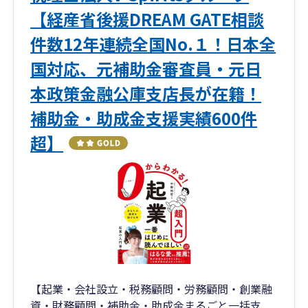
【経産省後援DREAM GATE相談
件数12年連続全国No.１！日本全
国対応、元補助金審査員・元日
本政策金融公庫支店長が在籍！
補助金・助成金支援実績600件
超】
【起業・会社設立・税務顧問・労務顧問・創業融
資・財務顧問・補助金・助成金まるごと一括支