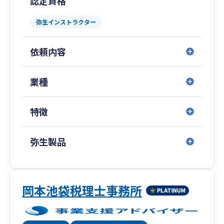
認定資格
国対応できているのはお問合せ時にLINE（ライ
ン）やオンライン面談としてZOOM（ズーム）や
弥生インストラクター
Google Meet（グーグルミート）の活用やチャッ
トワークやを活用してるためです。
依頼内容
オンライン面談では私どもの顔を見えるようにし
て、画面共有するなどしながら臨場感ある形でサ
ポートしております。
業種
お客様から「直接会ったことはないけど、本当に
パートナーのようです。」とおっしゃって頂けた
特徴
ことが本当に嬉しく、いつでも気軽に相談できる
存在であると決めてお客様に関わっております。
弥生製品
3.税理士法人経営サポート「プラスアルファ」
起業したばかりのスタートアップの方の税務や会
計だけではなく、下記のこともサポート可能で
す。
岡本池袋税理士事務所
・税務会計の顧問
・資金繰り顧問（将来の現預金残高を把握して定