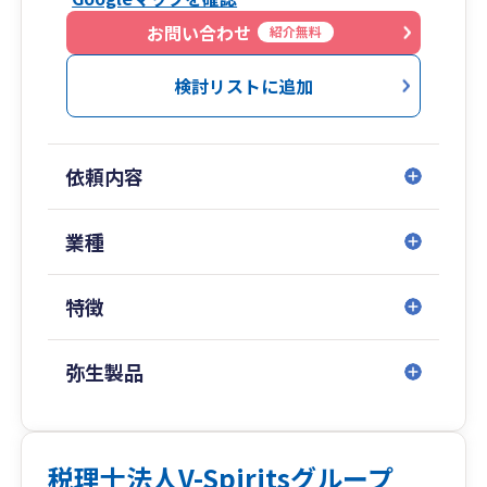
実績がありますが、特に輸出入やECサイトを活用
した小売事業が得意分野です。仕組みやシステム
お問い合わせ
紹介無料
を深く理解し、最適な税務処理と効率的な会計帳
簿の作成を提案しています。
検討リストに追加
何ごともただ結果をご説明するのではなく、なぜ
そうなるのかという原因・仕組み及び経営者視点
の判断ポイントを整理して分かりやすくお伝えす
依頼内容
ることが弊事務所のモットーです。
訪問対応エリアは東京都、埼玉県及び富山県を中
業種
心としておりますが、クラウド会計ソフトの利用
により遠隔地の業務も可能です。無料オンライン
特徴
相談も承ります。ぜひ、弊所のホームページから
ご連絡ください。
弥生製品
また、私が代表者を務めるVmaster経営創研合同
会社は、顧問税理士の乗り換えをご検討の方に向
けて、相談窓口「タックス・レスキュー」
（https://tax-rescue.org/ ）を運営しています。
税理士法人V-Spiritsグループ