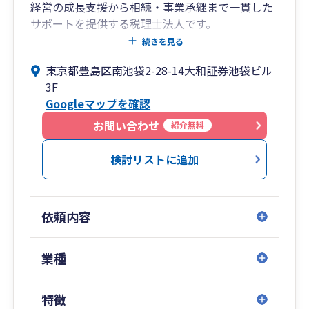
経営の成長支援から相続・事業承継まで一貫した
サポートを提供する税理士法人です。
創業期から成長期、成熟期から承継期に至るま
続きを見る
で、
東京都豊島区南池袋2-28-14大和証券池袋ビル
各フェーズに応じた税務・財務の最適解をご提
3F
案。
Googleマップを確認
クラウド会計の導入支援から月次経営管理まで、
わかりやすくご支援いたします。
お問い合わせ
紹介無料
■私たちが選ばれる理由
検討リストに追加
フェーズに応じたトータルサポート
➥創業、成長、安定、そして承継——
依頼内容
企業のライフサイクルに応じて必要となる税
務・財務体制は変化します。
私たちは各段階で求められる支援を見極め、柔
業種
軟に対応します。
特徴
コストを抑えつつ、中長期的な視点での体制構築