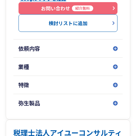
こと
の新規契約数も138件頂戴することができまし
・疑問点をその場でクリアにすること
お問い合わせ
紹介無料
た。
・無料相談したからといって、当社へ依頼しなく
今後も、お客様のお役にたてるよう努力いたしま
ても全く構いません。というスタンス
検討リストに追加
す。どうぞ、お気軽にご相談下さい。
・追いかけ営業一切しない。
ということです。
依頼内容
お気軽にご連絡いただければ幸いです。
業種
ここまでお読み頂き誠にありがとうございます。
特徴
弥生製品
税理士法人アイユーコンサルティ