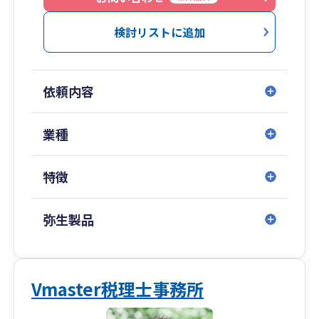
計を使うことで、リアルタイムで財務状況が把握
できるので、スピーディーかつ高品質なサービス
検討リストに追加
提供が可能となります。
お客様とのコミュニケーションツールとして
依頼内容
ChatWorkを導入しております。場所を選ばず、い
つでもお客様からの問い合わせを確認できるた
め、レスポンスの速さをご体感いただけると思い
業種
ます。
特徴
お客様が税理士を選択する上での重要な判断基準
となる税理士報酬については、明確な報酬規定を
設けております。
弥生製品
Vmaster税理士事務所