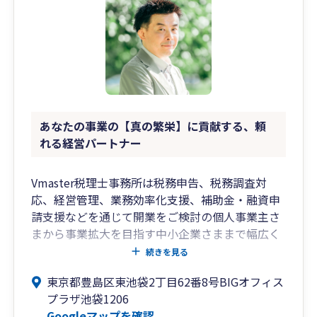
あなたの事業の【真の繁栄】に貢献する、頼
れる経営パートナー
Vmaster税理士事務所は税務申告、税務調査対
応、経営管理、業務効率化支援、補助金・融資申
請支援などを通じて開業をご検討の個人事業主さ
まから事業拡大を目指す中小企業さままで幅広く
サポートいたします。オンライン相談も多く承っ
続きを見る
ております。
東京都豊島区東池袋2丁目62番8号BIGオフィス
プラザ池袋1206
小売、卸売、製造、運送その他幅広い業種の顧問
Googleマップを確認