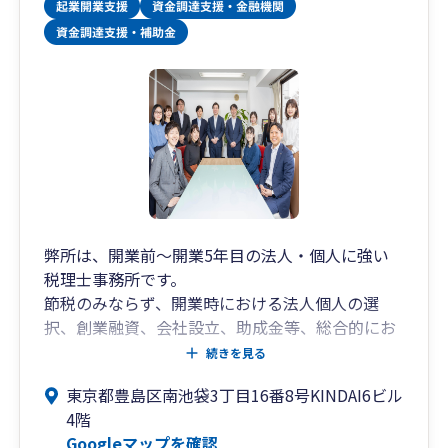
期的に重要な経営判断する役目を担います）
・融資サポート
・補助金サポート
・内装工事ローンを活用した資金調達（税理士法
人でこの仕組みを持っているのは恐らく当社が唯
一であると自負しております。）
想いとしては経営者様の力になりたい。そんな想
いから
サポートメニューが出来上がりました。
弊所は、開業前～開業5年目の法人・個人に強い
税理士事務所です。
❚無料相談について
節税のみならず、開業時における法人個人の選
当社の無料相談は約2時間ほどお取りすることが
択、創業融資、会社設立、助成金等、総合的にお
できます。
客様をサポートさせて頂きます。
主にZOOMでの無料相談となります。
続きを見る
弊所は、2012年に代表税理士の岡本が一人（しか
東京都豊島区南池袋3丁目16番8号KINDAI6ビル
も、お客様0件から）で立ち上げましたが、お蔭
無料相談時に大切にしていることは
4階
様で豊島区・池袋地区のお客様を中心に沢山のご
・価値ある時間とするためお客様に貢献していく
Googleマップを確認
支持を頂戴し、2025年時点では従業員15人、年間