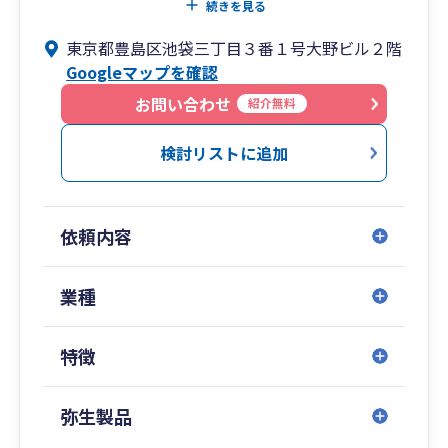
■このような方におすすめです
相談頂けます。
続きを見る
また、これら経営に関する問題は、現状の数値や
東京都豊島区池袋三丁目３番１号大野ビル２階
・中小企業の経営者様で、決算書を“融資に強
問題点を「見える化」して解決していくことが不
Googleマップを確認
い”状態にしたい
可欠です。弥生会計やMisoca、スマート証憑管理
・創業間もない、または成長段階の法人で、会
などのシステムをフル活用してDX化を図り、事業
お問い合わせ
紹介無料
計・税務の整備から始めたい
の「見える化」と財務の「わかる化」、事業戦略
・将来的に事業承継や相続を見据えて、税務・財
の立案、実行、確認、改善までを一貫してサポー
検討リストに追加
務の準備を進めたい
トすることが可能です。社外CFOの位置づけでお
・生きた事業計画とともに、圧倒的スピードで成
客様の事業発展を支えるのが私達の使命と考えて
長したい
います。DX化のためのクラウド活用という点で
依頼内容
は、「弥生会計オンライン」について弥生様、公
■【全国14拠点】※オンラインの場合は全国対応
認会計士ナビ様から取材も受けております。
今話題のインボイスや電子帳簿保存法の対応も、
業種
東京都（池袋）／神奈川県（横浜）／山梨県（甲
わかりやすく丁寧にご説明させて頂きます。これ
府）／大阪府／
らは特にScansnapなどのスキャナー整備が必要不
特徴
広島県／山口県（周南）／福岡県（博多・北九
可欠です。便利なスキャナーの活用法などご紹介
州）／佐賀県／
します。Office365やSharePointを活用したアクセ
長崎県／埼玉県（川越）／千葉県／愛知県（名古
ス権の制限を行うファイル管理など、簡単にでき
弥生製品
屋）／沖縄県（那覇）
るクラウドの徹底活用法を研究しています。