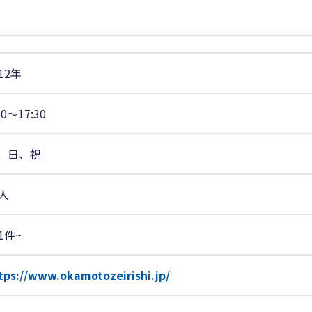
12年
00〜17:30
、日、祝
5人
1件~
tps://www.okamotozeirishi.jp/