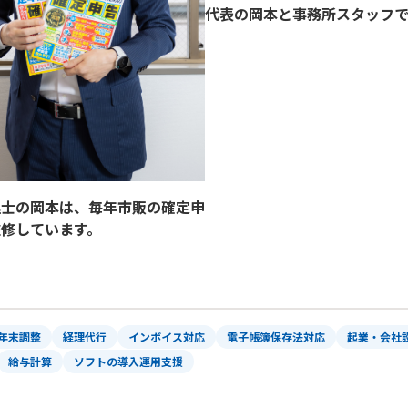
代表の岡本と事務所スタッフで
理士の岡本は、毎年市販の確定申
監修しています。
年末調整
経理代行
インボイス対応
電子帳簿保存法対応
起業・会社
給与計算
ソフトの導入運用支援