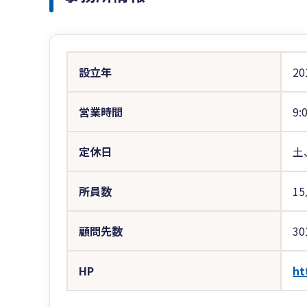
設立年
20
営業時間
9:
定休日
土
所員数
1
顧問先数
30
HP
ht