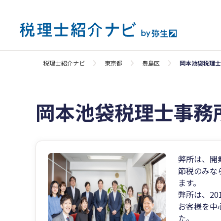
税理士紹介ナビ
東京都
豊島区
岡本池袋税理士
岡本池袋税理士事務
弊所は、開
節税のみな
ます。
弊所は、2
お客様を中
た。