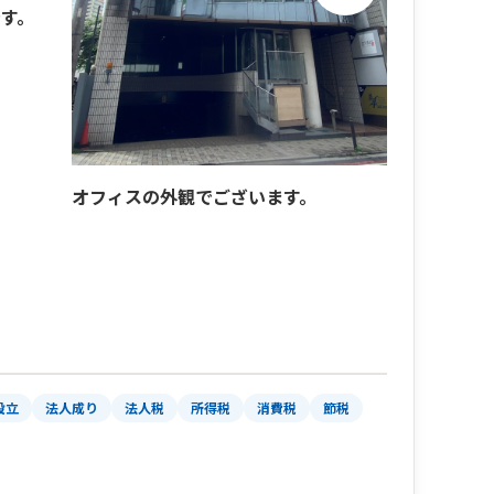
す。
オフィスの外観でございます。
オフィスの
設立
法人成り
法人税
所得税
消費税
節税