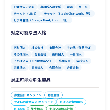
お客様先に訪問
事務所への来所
電話
メール
チャット（LINE）
チャット（Slack/Chatwork、等）
ビデオ会議（Google Meet/Zoom、等）
対応可能な法人格
医科個人
株式会社
有限会社
その他（任意団体）
その他個人
合名会社
歯科個人
一般個人
その他法人（NPO団体など）
協同組合
学校法人
宗教法人
医療法人
合同会社
合資会社
対応可能な弥生製品
弥生会計 オンライン
弥生会計
やよいの青色申告 オンライン
やよいの青色申告
Misoca
弥生給与
やよいの給与計算