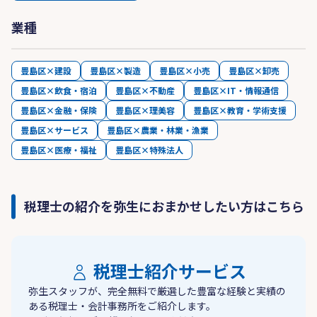
業種
豊島区×建設
豊島区×製造
豊島区×小売
豊島区×卸売
豊島区×飲食・宿泊
豊島区×不動産
豊島区×IT・情報通信
豊島区×金融・保険
豊島区×理美容
豊島区×教育・学術支援
豊島区×サービス
豊島区×農業・林業・漁業
豊島区×医療・福祉
豊島区×特殊法人
税理士の紹介を弥生におまかせしたい方はこちら
税理士紹介サービス
弥生スタッフが、完全無料で厳選した豊富な経験と実績の
ある税理士・会計事務所をご紹介します。