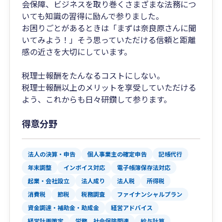
会保障、ビジネスを取り巻くさまざまな法務につ
いても知識の習得に励んで参りました。
お困りごとがあるときは「まずは奈良原さんに聞
いてみよう！」そう思っていただける信頼と距離
感の近さを大切にしています。
税理士報酬をたんなるコストにしない。
税理士報酬以上のメリットを享受していただける
よう、これからも日々研鑽して参ります。
得意分野
法人の決算・申告
個人事業主の確定申告
記帳代行
年末調整
インボイス対応
電子帳簿保存法対応
起業・会社設立
法人成り
法人税
所得税
消費税
節税
税務調査
ファイナンシャルプラン
資金調達・補助金・助成金
経営アドバイス
経営計画策定
労務、社会保険関連
給与計算