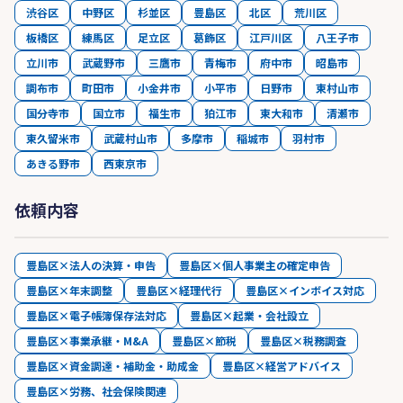
渋谷区
中野区
杉並区
豊島区
北区
荒川区
板橋区
練馬区
足立区
葛飾区
江戸川区
八王子市
立川市
武蔵野市
三鷹市
青梅市
府中市
昭島市
調布市
町田市
小金井市
小平市
日野市
東村山市
国分寺市
国立市
福生市
狛江市
東大和市
清瀬市
東久留米市
武蔵村山市
多摩市
稲城市
羽村市
あきる野市
西東京市
依頼内容
豊島区×法人の決算・申告
豊島区×個人事業主の確定申告
豊島区×年末調整
豊島区×経理代行
豊島区×インボイス対応
豊島区×電子帳簿保存法対応
豊島区×起業・会社設立
豊島区×事業承継・M&A
豊島区×節税
豊島区×税務調査
豊島区×資金調達・補助金・助成金
豊島区×経営アドバイス
豊島区×労務、社会保険関連