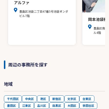
アルファ
豊島区池袋二丁目47番5号池袋オンダ
ビル7階
岡本池袋税
豊島区南池袋
ル4階
周辺の事務所を探す
地域
千代田区
中央区
港区
新宿区
文京区
台東区
墨田区
江東区
品川区
目黒区
大田区
世田谷区