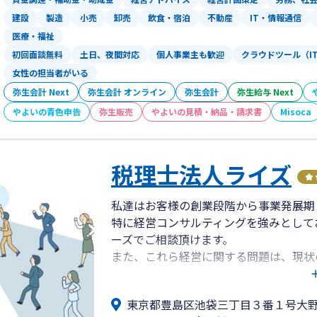
➥無理なコスト負担を強いるのではなく
建設
製造
小売
卸売
飲食・宿泊
不動産
IT・情報通信
税務・財務の基盤整備を効率的に進め
医療・福祉
初回面談無料
土日、夜間対応
個人事業主も歓迎
クラウドツール（I
クラウド会計導入から決算までの一貫対
➥弥生会計Nextなどクラウド会計の導
女性の担当者がいる
記帳代行・税務相談・決算申告までシ
弥生会計 Next
弥生会計 オンライン
弥生会計
弥生給与 Next
会計・税務の“見える化”を実現します
やよいの青色申告
弥生販売
やよいの見積・納品・請求書
Misoca
相続・事業承継の専門チームとの連携に
➥将来の株価対策や世代交代、相続に向
税理士法人ライズ
出口戦略から次世代への承継までを見
私達はお客様の創業段階から事業発展期
■このような方におすすめです
特に経営コンサルティングを強みとして
ーズでご相談頂けます。
・中小企業の経営者様で、決算書を“融
また、これら経営に関する問題は、現状
・創業間もない、または成長段階の法人
ことが不可欠です。弥生会計やMisoc
・将来的に事業承継や相続を見据えて、
DX化を図り、事業の「見える化」と財
・生きた事業計画とともに、圧倒的スピ
東京都豊島区池袋三丁目３番１号大
認、改善までを一貫してサポートするこ