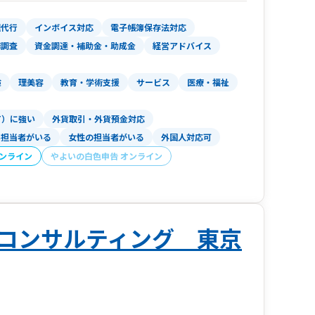
理代行
インボイス対応
電子帳簿保存法対応
務調査
資金調達・補助金・助成金
経営アドバイス
険
理美容
教育・学術支援
サービス
医療・福祉
います。
T）に強い
外貨取引・外貨預金対応
い担当者がいる
女性の担当者がいる
外国人対応可
オンライン
やよいの白色申告 オンライン
コンサルティング 東京