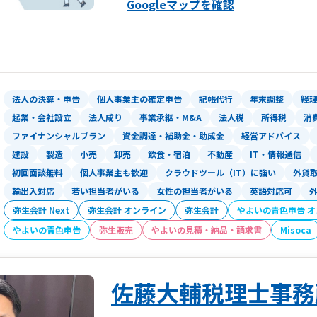
Googleマップを確認
業発展を支えるのが私達の使命と考えて
■【全国14拠点】※オンラインの場合
は、「弥生会計オンライン」について弥
す。
東京都（池袋）／神奈川県（横浜）／山
今話題のインボイスや電子帳簿保存法の
広島県／山口県（周南）／福岡県（博多
す。これらは特にScansnapなどの
長崎県／埼玉県（川越）／千葉県／愛知
活用法などご紹介します。Office365や
法人の決算・申告
個人事業主の確定申告
記帳代行
年末調整
経
ァイル管理など、簡単にできるクラウド
■専門著書やセミナー講演等多数
起業・会社設立
法人成り
事業承継・M&A
法人税
所得税
消
ライン面談を積極的に取り入れ、相談はCh
ファイナンシャルプラン
資金調達・補助金・助成金
経営アドバイス
す。
金融機関をはじめ、各業界で相続や事業
建設
製造
小売
卸売
飲食・宿泊
不動産
IT・情報通信
創業期のお客様だけでなく、事業承継や
す。
初回面談無料
個人事業主も歓迎
クラウドツール（IT）に強い
外貨
不安があるといった場合にスポットで対
また、著書はAmazon税法部門で1位
輸出入対応
若い担当者がいる
女性の担当者がいる
英語対応可
弥生会計 Next
弥生会計 オンライン
弥生会計
やよいの青色申告 
やよいの青色申告
弥生販売
やよいの見積・納品・請求書
Misoca
佐藤大輔税理士事務