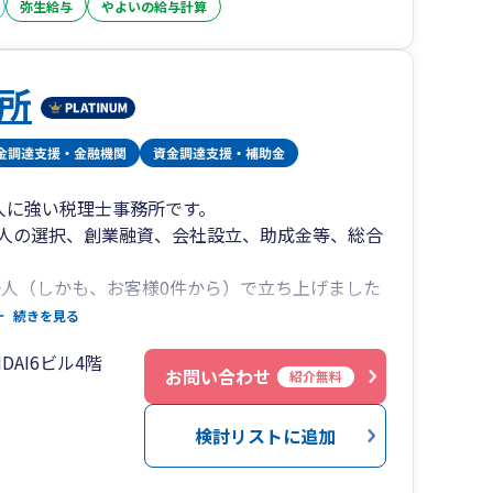
弥生給与
やよいの給与計算
握して定期的に重要な経営判断する役目を担いま
所
税理士法人でこの仕組みを持っているのは恐らく
）
人に強い税理士事務所です。
そんな想いから
人の選択、創業融資、会社設立、助成金等、総合
一人（しかも、お客様0件から）で立ち上げました
を中心に沢山のご支持を頂戴し、2025年時点で
ることができます。
続きを見る
8件頂戴することができました。
DAI6ビル4階
いたします。どうぞ、お気軽にご相談下さい。
お問い合わせ
紹介無料
していくこと
検討リストに追加
頼しなくても全く構いません。というスタンス