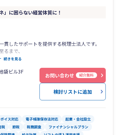
ネ」に困らない経営体質に！
一貫したサポートを提供する税理士法人です。
至るまで、
をご提案。
続きを見る
理まで、わかりやすくご支援いたします。
池袋ビル3F
お問い合わせ
紹介無料
検討リストに追加
なる税務・財務体制は変化します。
極め、柔軟に対応します。
ンボイス対応
電子帳簿保存法対応
起業・会社設立
産税
節税
税務調査
ファイナンシャルプラン
体制構築
会保険関連
給与計算
ソフトの導入運用支援