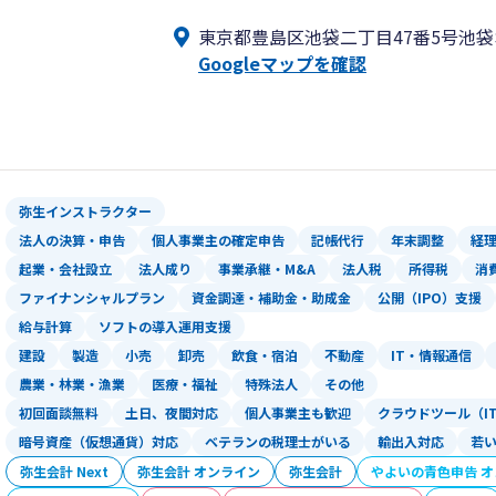
サポートしてほしい」などオーソドック
東京都豊島区池袋二丁目47番5号池袋
法人化したい」「とにかく社長になりた
Googleマップを確認
内容は様々です。
2.面談はご来社又はZOOM、連絡は電
毎月多くのお客様からお問合せを頂きま
LINE（ライン）やオンライン面談としてZ
ト）の活用やチャットワークやを活用し
弥生インストラクター
オンライン面談では私どもの顔を見える
法人の決算・申告
個人事業主の確定申告
記帳代行
年末調整
経
る形でサポートしております。
起業・会社設立
法人成り
事業承継・M&A
法人税
所得税
消
お客様から「直接会ったことはないけど
ファイナンシャルプラン
資金調達・補助金・助成金
公開（IPO）支援
て頂けたことが本当に嬉しく、いつでも
給与計算
ソフトの導入運用支援
わっております。
建設
製造
小売
卸売
飲食・宿泊
不動産
IT・情報通信
3.税理士法人経営サポート「プラスアル
農業・林業・漁業
医療・福祉
特殊法人
その他
起業したばかりのスタートアップの方の
初回面談無料
土日、夜間対応
個人事業主も歓迎
クラウドツール（I
可能です。
暗号資産（仮想通貨）対応
ベテランの税理士がいる
輸出入対応
若
弥生会計 Next
弥生会計 オンライン
弥生会計
やよいの青色申告 
・税務会計の顧問