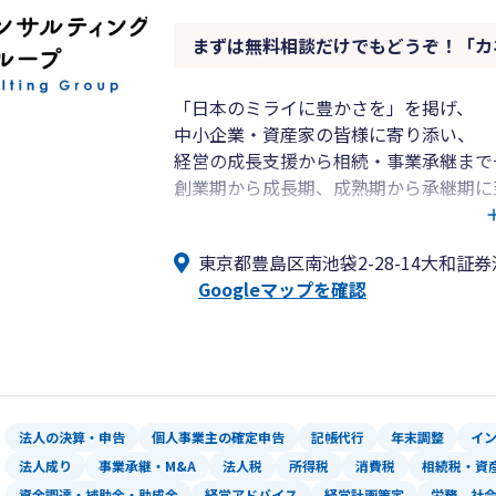
まずは無料相談だけでもどうぞ！「カ
「日本のミライに豊かさを」を掲げ、
中小企業・資産家の皆様に寄り添い、
経営の成長支援から相続・事業承継まで
創業期から成長期、成熟期から承継期に
各フェーズに応じた税務・財務の最適解
クラウド会計の導入支援から月次経営管
東京都豊島区南池袋2-28-14大和証券
Googleマップを確認
■私たちが選ばれる理由
フェーズに応じたトータルサポート
➥創業、成長、安定、そして承継——
企業のライフサイクルに応じて必要と
私たちは各段階で求められる支援を見
法人の決算・申告
個人事業主の確定申告
記帳代行
年末調整
イ
法人成り
事業承継・M&A
法人税
所得税
消費税
相続税・資
コストを抑えつつ、中長期的な視点での
資金調達・補助金・助成金
経営アドバイス
経営計画策定
労務、社