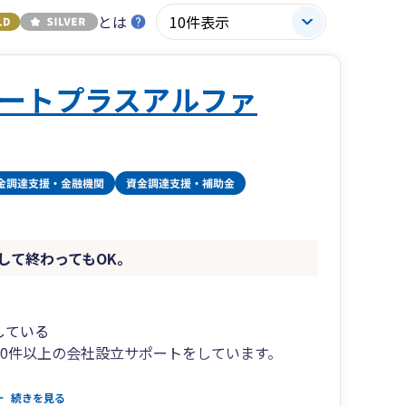
とは
ートプラスアルファ
して終わってもOK。
している
10件以上の会社設立サポートをしています。
相談したい」ということや「会社設立の手続きを
続きを見る