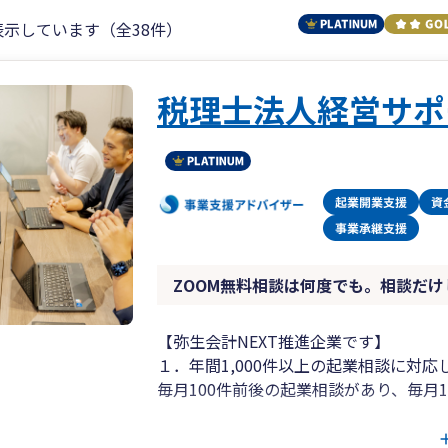
表示しています（全38件）
税理士法人経営サポ
ZOOM無料相談は何度でも。相談だけ
【弥生会計NEXT推進企業です】
１．年間1,000件以上の起業相談に対応
毎月100件前後の起業相談があり、毎月
相談の内容としては「会社設立すべきか