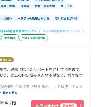
、中小企業が持続的に発展できるよう、
金融・保険
理美容
教育・学術支援
サービス
ます。
T）に強い
ベテランの税理士がいる
若い担当者がいる
応
入支援からスタートし、
ームレスにサポート。
やよいの青色申告 オンライン
やよいの白色申告 オンライン
。
弥生給与
やよいの給与計算
よる出口戦略対応
けた設計まで視野に入れた提案が可能。
据えた支援体制を構築しています。
まで、段階に応じたサポートをさせて頂きます。
おり、売上の伸び悩みや人材不足など、様々なニ
資に強い”状態にしたい
の数値や問題点を「見える化」して解決していく
で、会計・税務の整備から始めたい
a、スマート証憑管理などのシステムをフル活用して
続きを見る
税務・財務の準備を進めたい
務の「わかる化」、事業戦略の立案、実行、確
ードで成長したい
野ビル２階
とが可能です。社外CFOの位置づけでお客様の事
お問い合わせ
紹介無料