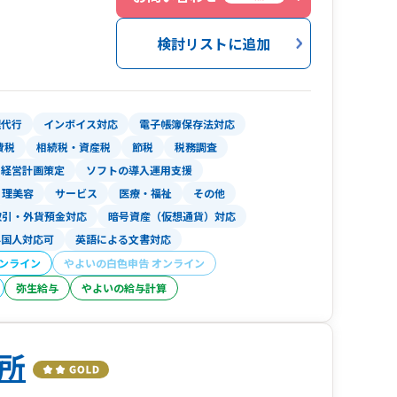
います。DX化のためのクラウド活用という点で
は全国対応
生様、公認会計士ナビ様から取材も受けておりま
検討リストに追加
梨県（甲府）／大阪府／
対応も、わかりやすく丁寧にご説明させて頂きま
・北九州）／佐賀県／
スキャナー整備が必要不可欠です。便利なスキャナーの
県（名古屋）／沖縄県（那覇）
SharePointを活用したアクセス権の制限を行うフ
理代行
インボイス対応
電子帳簿保存法対応
の徹底活用法を研究しています。Zoom等のオン
費税
相続税・資産税
節税
税務調査
atworkやLineでスピーディーに対応致しま
経営計画策定
ソフトの導入運用支援
承継に関するセミナー講演実績も多数ございま
理美容
サービス
医療・福祉
その他
M＆Aなども得意分野ですので、顧問税理士だと
取引・外貨預金対応
暗号資産（仮想通貨）対応
応させて頂きます。
を獲得する等、高い専門性を誇ります。
外国人対応可
英語による文書対応
オンライン
やよいの白色申告 オンライン
弥生給与
やよいの給与計算
所