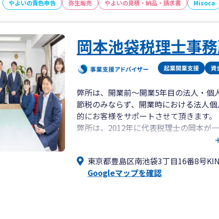
やよいの青色申告
弥生販売
やよいの見積・納品・請求書
Misoca
・資金繰り顧問（将来の現預金残高を把
す）
・融資サポート
岡本池袋税理士事務
・補助金サポート
・内装工事ローンを活用した資金調達（
当社が唯一であると自負しております。
弊所は、開業前～開業5年目の法人・個
想いとしては経営者様の力になりたい。
節税のみならず、開業時における法人個
サポートメニューが出来上がりました。
的にお客様をサポートさせて頂きます。
弊所は、2012年に代表税理士の岡本が
❚無料相談について
が、お蔭様で豊島区・池袋地区のお客様
当社の無料相談は約2時間ほどお取りす
は従業員15人、年間の新規契約数も13
主にZOOMでの無料相談となります。
東京都豊島区南池袋3丁目16番8号KIN
今後も、お客様のお役にたてるよう努力
Googleマップを確認
無料相談時に大切にしていることは
・価値ある時間とするためお客様に貢献
・疑問点をその場でクリアにすること
・無料相談したからといって、当社へ依