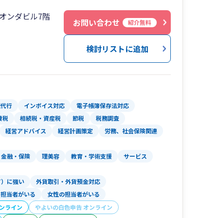
スな相談から「1日で会社設立したい」「副業で
オンダビル7階
い。しかし事業内容は決まってない」など相談の
お問い合わせ
紹介無料
検討リストに追加
話メールチャットを活用
すが、全国対応できているのはお問合せ時に
OOM（ズーム）やGoogle Meet（グーグルミー
てるためです。
ようにして、画面共有するなどしながら臨場感あ
理代行
インボイス対応
電子帳簿保存法対応
費税
相続税・資産税
節税
税務調査
、本当にパートナーのようです。」とおっしゃっ
経営アドバイス
経営計画策定
労務、社会保険関連
気軽に相談できる存在であると決めてお客様に関
金融・保険
理美容
教育・学術支援
サービス
ファ」
税務や会計だけではなく、下記のこともサポート
T）に強い
外貨取引・外貨預金対応
い担当者がいる
女性の担当者がいる
オンライン
やよいの白色申告 オンライン