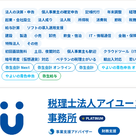
・追いかけ営業一切しない。
法人の決算・申告
個人事業主の確定申告
記帳代行
年末調整
経
ということです。
起業・会社設立
法人成り
法人税
所得税
消費税
節税
税
給与計算
ソフトの導入運用支援
お気軽にご連絡いただければ幸いです。
建設
製造
小売
卸売
飲食・宿泊
IT・情報通信
金融・保
特殊法人
その他
ここまでお読み頂き誠にありがとうござ
初回面談無料
土日、夜間対応
個人事業主も歓迎
クラウドツール（I
暗号資産（仮想通貨）対応
ベテランの税理士がいる
輸出入対応
若
弥生会計 Next
弥生会計 オンライン
弥生会計
やよいの青色申告 
やよいの青色申告
弥生給与
税理士法人アイユー
事務所