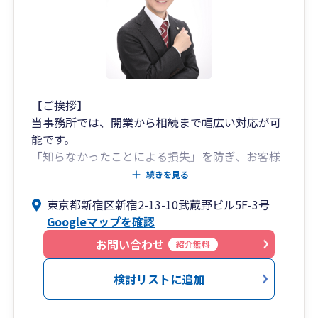
座・クレジットカード・などをＡＰＩ連携で弥生
会計へ取込できるようお手伝いします。
これにより、ほぼリアルタイムで全口座の残高
が把握でき、売上の入金確認や、資金繰りで銀行
融資をどのように返済していくかなどの判断に役
立ちます。
また、口座取引の仕訳が半自動で進みますので
【ご挨拶】
業務効率や通帳コピーの郵送などの手間が軽減さ
当事務所では、開業から相続まで幅広い対応が可
れます。ぜひご利用してください。
能です。
「知らなかったことによる損失」を防ぎ、お客様
◆創業40年 顧問先法人数1,000社 経験豊富な
が本業に集中できるよう新しい情報を分かりやす
続きを見る
実績と信頼でお客様の経理・税務をサポートしま
くお伝えしサポートさせていただきます。
東京都新宿区新宿2-13-10武蔵野ビル5F-3号
す。
taxyz.jpでご検索ください。
Googleマップを確認
【選ばれる理由】
① 所長が30代の若手税理士事務所です。
お問い合わせ
紹介無料
50代・60代の税理士先生に相談しづらいことも、
お気軽にご相談ください。
検討リストに追加
② 専門用語を避けてシンプルに分かりやすくお
伝えすることを心掛けています。Chatworkや