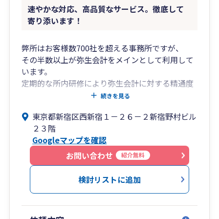
速やかな対応、高品質なサービス。徹底して
寄り添います！
弊所はお客様数700社を超える事務所ですが、
その半数以上が弥生会計をメインとして利用して
います。
定期的な所内研修により弥生会計に対する精通度
は高く、
続きを見る
操作に慣れた所員が親切かつ丁寧に対応いたしま
東京都新宿区西新宿１－２６－２新宿野村ビル
す。
２３階
Googleマップを確認
所長の年齢は47歳、業界経験約25年。
企業の会計・税務対応のみならず、
お問い合わせ
紹介無料
財務コンサル、融資・補助金申請支援なども対応
可能です。
検討リストに追加
弊所は従業員数が約40名ほどの事務所で、
新宿高層ビル群の一角である