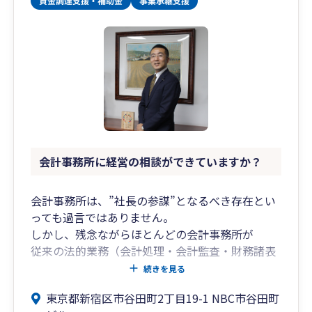
会計事務所に経営の相談ができていますか？
会計事務所は、”社長の参謀”となるべき存在とい
っても過言ではありません。
しかし、残念ながらほとんどの会計事務所が
従来の法的業務（会計処理・会計監査・財務諸表
の作成、法律に遵守した税務申告書の作成）に終
続きを見る
始し、
東京都新宿区市谷田町2丁目19-1 NBC市谷田町
大半の社長がそのサービスに不満を感じているよ