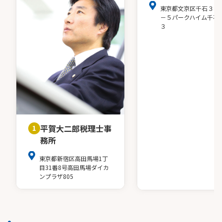
東京都文京区千石３－
－５パークハイム千石
３
平賀大二郎税理士事
1
務所
東京都新宿区高田馬場1丁
目31番8号高田馬場ダイカ
ンプラザ805