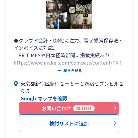
◆クラウド会計・DX化に注力、電子帳簿保存法・
インボイスに対応。
PR TIMESや日本経済新聞に掲載実績あり！
https://www.nikkei.com/compass/content/PRT
KDB000001347_000006428/preview
続きを見る
東京都新宿区新宿２－８－１新宿セブンビル２
◆経営者、起業家が気軽に相談できる町医者のよ
０５
うな会計事務所です。
Googleマップを確認
業界30年以上の圧倒的な実績と経験がありま
す。
お問い合わせ
紹介無料
元国税OBも複数在籍しており、税務調査対策に
力を入れております。
検討リストに追加
◆事務所の平均年齢は30代、スピード感と臨機応