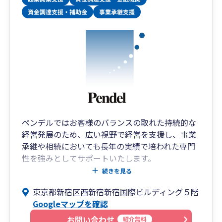
ペンデルではお客様のバランスの取れた持続的な
経営発展のため、広い視野で経営を支援し、事業
承継や相続においても長年の実績で培われた専門
性を強みとしてサポートいたします。
私たちはお客様の「よろず相談所」として何でも
続きを見る
相談できる事務所を目指し、 会計や税務のことだ
東京都新宿区西新宿新宿国際ビルディング５階
けでなく、 経験豊富な様々な分野の専門家が経営
Googleマップを確認
全般にわたるあらゆるお悩み・お困りごとにワン
ストップで対応いたします。また、設立から事業
お問い合わせ
紹介無料