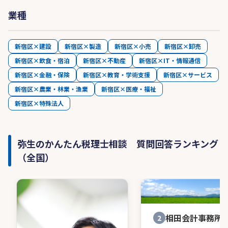
業種
新宿区×建設
新宿区×製造
新宿区×小売
新宿区×卸売
新宿区×飲食・宿泊
新宿区×不動産
新宿区×IT・情報通信
新宿区×金融・保険
新宿区×教育・学術支援
新宿区×サービス
新宿区×農業・林業・漁業
新宿区×医療・福祉
新宿区×特殊法人
弥生のかんたん税理士相談 質問回答ランキング
（全国）
相田会計事務所
2