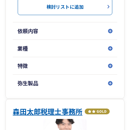
提案など、検討事項はとても多くあります。
検討リストに追加
経験豊富な税務担当者のご提案・情報提供で、
社長の経営判断がし易いよう助言サポートさせて
いただきます。
依頼内容
◆ZOOM会議、IT、エクセル、パソコン操作にも
慣れていますし、「弥生ドライブ」を活用してリ
業種
アルタイムで経理状況の確認をし仕訳の質問など
にも対応できます。
特徴
弥生会計から会計データを加工し、経営者が見
たい数値をご提供することで、経理面で会社経営
判断のお手伝いをさせて頂きます。
弥生製品
会社設立サポート・起業前の助言アドバイスか
ら、法人決算申告、個人確定申告、消費税インボ
イス対応、経営者の相続対策、相続税申告など幅
広くサポートできる体制です。
森田太郎税理士事務所
◆口座連携（記帳代行ツール）により、銀行口