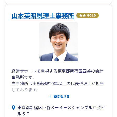
山本英昭税理士事務所
経営サポートを重視する東京都新宿区四谷の会計
事務所です。
当事務所は実務経験20年以上の代表税理士が担当
しております。
経営計画と月次決算で「人を大切にする経営」を
続きを見る
実現し、社長とそこで働く社員が幸せになれる環
東京都新宿区四谷３－４－８シャンブル戸張ビ
境作りのお手伝いをできればと思っております。
ル５Ｆ