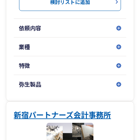
をサービスコンセプトに活動しています。
検討リストに追加
■活動エリア
新宿区を中心に千代田区、文京区、豊島区、渋谷
区、中野区、練馬区、杉並区などの東京２３区内
依頼内容
この他、西東京市近郊の各市（武蔵野市、小平
市、小金井市、三鷹市、東久留米市など）も主な
活動エリアとしています。
業種
特徴
弥生製品
新宿パートナーズ会計事務所