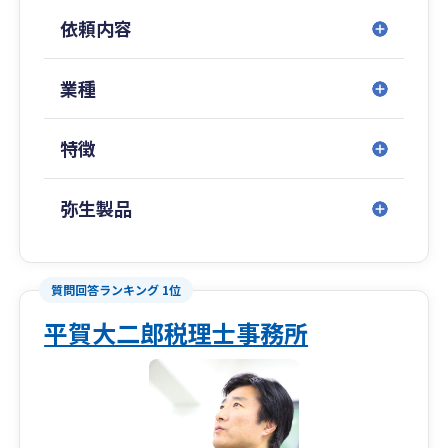
Zoomを使い、オンラインで気軽に相談できる環
依頼内容
境作りを行っております。
③ ご契約いただいたお客様にはクラウド会計の
導入を行っていただいております。クラウド会計
業種
は便利な側面、導入や運営に手間がかかる部分が
ございます。お客様ご自身が自信をもって日々の
特徴
会計作業ができるように献身的にサポートいたし
ます。
弥生製品
質問回答ランキング 1位
平賀大二郎税理士事務所