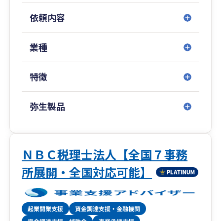
変な対応が強み。
依頼内容
ITツールを積極的に駆使し、お客様のニーズに
親身にご対応致します。
業種
◆初回相談無料、明瞭な料金体系。
お客様が経営に専念できる体制作りに取り組ん
特徴
でおります。
まずはお気軽にご相談ください。
弥生製品
◆毎年増収増益につき新規採用も随時募集中！
会計の仕事はかっこいいものであり、これから
共に成長していきたいと思う方、いつでも問合せ
お待ちしております。
ＮＢＣ税理士法人【全国７事務
所展開・全国対応可能】