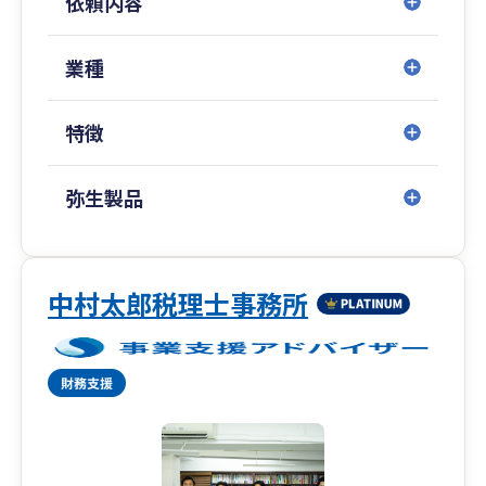
依頼内容
新宿野村ビルに拠点を構える事務所です。
これまで様々な形で関与した顧客数は1,000社を
超えます。
業種
弊所はスタートアップ期に強い事務所として有名
特徴
ですが、
代表が税理士・公認会計士であることから
スタートアップ期、IPO期、上場後までと
弥生製品
すべての段階の関与がしっかりとできる数少ない
会計事務所で、
IPO期のお客様や上場企業のお客様も多数おりま
す。
中村太郎税理士事務所
一人社長の会社から大企業まで幅広く、
また、さまざまな業種にも対応いたします。
業界でもトップクラスの知識と経験のあるスタッ
フが御社の担当として付き、
貴社にご負担をかけずにサポートいたします。
また、些細な不明点やご相談ごとなども