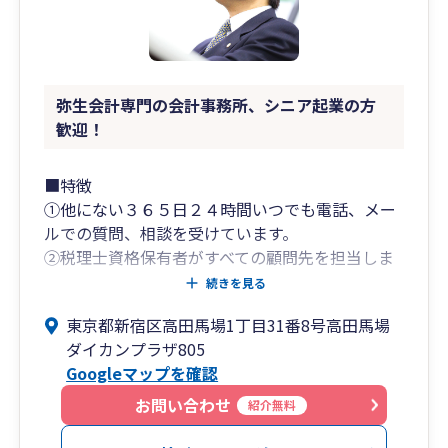
弥生会計専門の会計事務所、シニア起業の方
歓迎！
■特徴
①他にない３６５日２４時間いつでも電話、メー
ルでの質問、相談を受けています。
②税理士資格保有者がすべての顧問先を担当しま
すから、節税・決算対策についてしっかりとした
続きを見る
対応が受けられます。
東京都新宿区高田馬場1丁目31番8号高田馬場
③たくさんの方々から「丁寧な対応」「わかりや
ダイカンプラザ805
すい説明」との声をいただいています。
Googleマップを確認
■サービスコンセプト
会計や税務の面でサポートするだけでなく、経営
お問い合わせ
紹介無料
者の方の ｢最も信頼できる相談相手になる｣ こと