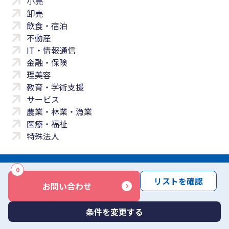
小売
卸売
飲食・宿泊
不動産
IT・情報通信
金融・保険
理美容
教育・学術支援
サービス
農業・林業・漁業
医療・福祉
特殊法人
0
サイトマップ
プライバシーポリシー
免責事項
サービス利用規約
リストを確認
お問い合わせ
商標について
反社会勢力に対する基本方針
お問い合わせ
Copyright © Yayoi Co., Ltd. All rights reserved.
条件を変更する