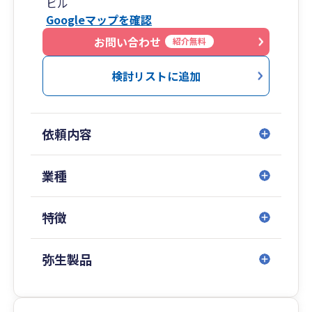
ビル
うです。
Googleマップを確認
私たちは「縁のあったお客様は絶対に倒産させな
お問い合わせ
紹介無料
い。」という志のもと、
税務面はもちろんのこと、経営の全般的なサポー
検討リストに追加
ト業務まで、
お客様の成長と発展をＮＢＣグループの総力をあ
げ支援させていただきます。
依頼内容
業種
特徴
弥生製品