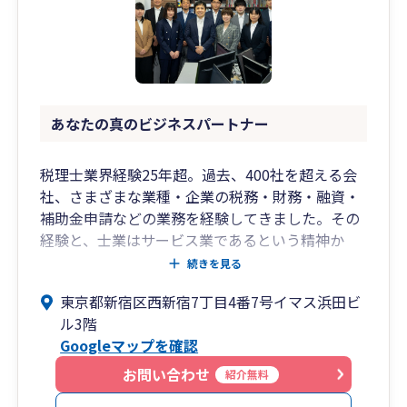
いつでも迅速かつ親切丁寧に対応いたします。
（週末対応も可。）
お客様のご要望に合わせて
LINE、chatwork、slackなどのSNSも使用してお
ります。
あなたの真のビジネスパートナー
お客様ファーストで寄り添った対応を
全社員一同で心がけております。
税理士業界経験25年超。過去、400社を超える会
税務調査については、
社、さまざまな業種・企業の税務・財務・融資・
弊所代表の甲田は業界でも指折りの交渉力を持っ
補助金申請などの業務を経験してきました。その
ており、
経験と、士業はサービス業であるという精神か
お客様からの信頼も非常に厚く、
ら、ご満足頂けるご提案やサービス提供が可能で
続きを見る
会社様の立場に立ってしっかりと対応いたしま
あると自負しております。
す。
東京都新宿区西新宿7丁目4番7号イマス浜田ビ
追徴０円で終わらせた実績が多数あります。
ル3階
弊所では面談、メール、電話の他にchatworkや
Googleマップを確認
LINE、Slack、Zoomなど様々なコミュニケーシ
任せて安心の弊所までぜひお気軽にお問い合わせ
ョンツールに対応していますので、お客様のご要
お問い合わせ
紹介無料
ください。
望やご状況に合わせた連絡手段で迅速にサポート