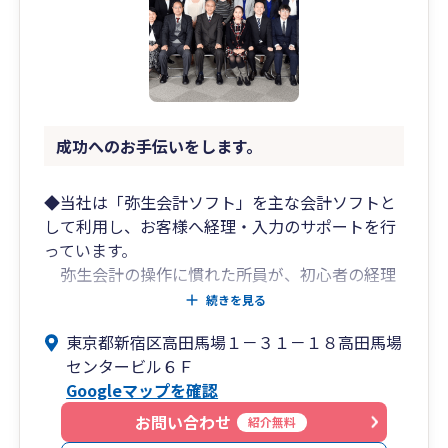
成功へのお手伝いをします。
◆当社は「弥生会計ソフト」を主な会計ソフトと
して利用し、お客様へ経理・入力のサポートを行
っています。
弥生会計の操作に慣れた所員が、初心者の経理
の方にも丁寧にご説明します。
続きを見る
東京都新宿区高田馬場１－３１－１８高田馬場
◆会社設立・起業して間もない法人の経理も、そ
センタービル６Ｆ
の会社・業種・経理レベルに合った経理方法を検
Googleマップを確認
討しご提案させて頂きます。
年末調整や源泉所得税納付、決算、法人税申
お問い合わせ
紹介無料
告・消費税申告、会社に有利な税務関係届出書の