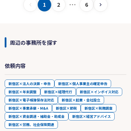
1
2
6
周辺の事務所を探す
依頼内容
新宿区×法人の決算・申告
新宿区×個人事業主の確定申告
新宿区×年末調整
新宿区×経理代行
新宿区×インボイス対応
新宿区×電子帳簿保存法対応
新宿区×起業・会社設立
新宿区×事業承継・M&A
新宿区×節税
新宿区×税務調査
新宿区×資金調達・補助金・助成金
新宿区×経営アドバイス
新宿区×労務、社会保険関連