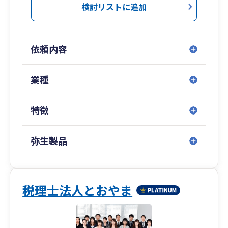
をすることが出来ます！！
検討リストに追加
税理士と連絡が取れない、未だに納税は会社でや
っている、ソフト入力が不安、税務調査で困って
依頼内容
いるなどお困りの場合にはご連絡下さい。
貴社の真のビジネスパートナー、経営者の方の
業種
「右腕」として弊社をご活用下さい！
特徴
弥生製品
税理士法人とおやま