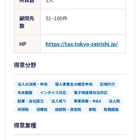
所員数
3人
顧問先
51~100件
数
HP
https://tax.tokyo-zeirishi.jp/
得意分野
法人の決算・申告
個人事業主の確定申告
記帳代行
年末調整
インボイス対応
電子帳簿保存法対応
起業・会社設立
法人成り
事業承継・M&A
法人税
所得税
消費税
相続税・資産税
節税
税務調査
得意業種