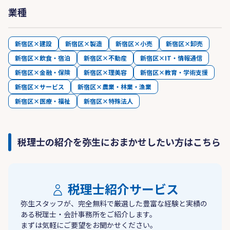
業種
新宿区×建設
新宿区×製造
新宿区×小売
新宿区×卸売
新宿区×飲食・宿泊
新宿区×不動産
新宿区×IT・情報通信
新宿区×金融・保険
新宿区×理美容
新宿区×教育・学術支援
新宿区×サービス
新宿区×農業・林業・漁業
新宿区×医療・福祉
新宿区×特殊法人
税理士の紹介を弥生におまかせしたい方はこちら
税理士紹介サービス
弥生スタッフが、完全無料で厳選した豊富な経験と実績の
ある税理士・会計事務所をご紹介します。
まずは気軽にご要望をお聞かせください。