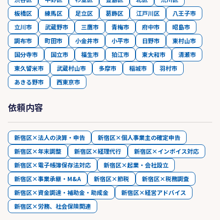
板橋区
練馬区
足立区
葛飾区
江戸川区
八王子市
立川市
武蔵野市
三鷹市
青梅市
府中市
昭島市
調布市
町田市
小金井市
小平市
日野市
東村山市
国分寺市
国立市
福生市
狛江市
東大和市
清瀬市
東久留米市
武蔵村山市
多摩市
稲城市
羽村市
あきる野市
西東京市
依頼内容
新宿区×法人の決算・申告
新宿区×個人事業主の確定申告
新宿区×年末調整
新宿区×経理代行
新宿区×インボイス対応
新宿区×電子帳簿保存法対応
新宿区×起業・会社設立
新宿区×事業承継・M&A
新宿区×節税
新宿区×税務調査
新宿区×資金調達・補助金・助成金
新宿区×経営アドバイス
新宿区×労務、社会保険関連