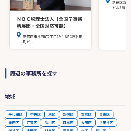
新宿区西新
ビル3階
ＮＢＣ税理士法人【全国７事務
所展開・全国対応可能】
新宿区市谷田町2丁目19-1 NBC市谷田
町ビル
周辺の事務所を探す
地域
千代田区
中央区
港区
新宿区
文京区
台東区
墨田区
江東区
品川区
目黒区
大田区
世田谷区
渋谷区
中野区
杉並区
豊島区
北区
荒川区