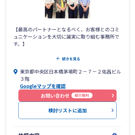
【最高のパートナーとなるべく、お客様とのコミ
ュニケーションを大切に誠実に取り組む事務所で
す。】
「様々なお客様と誠実に向き合い、一件一件丁寧
続きを見る
に対応してきた。」そんな20年以上のキャリアを
東京都中央区日本橋茅場町２－７－２佑昌ビル
持つ所長だからこそ、堅実に成長し続けてきた当
３階
事務所。
Googleマップを確認
クライアントの業種・規模は特定せず、税務会計
を中心に起業・独立支援サポートや相続申告、資
お問い合わせ
紹介無料
産税コンサルティング、医療法人・学校法人支援
また行政書士業務まで多岐に渡る業務に積極的に
検討リストに追加
取り組んで参りました。
また所長自らもFP、NPOアカウンタント、財産コ
ンサルタンツの資格を持ち、弁護士・司法書士・