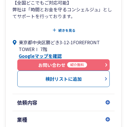
【全国どこでもご対応可能】
弊社は「時間とお金を守るコンシェルジュ」とし
てサポートを行っております。
税務相談・税務業務は当然とし、
続きを見る
電子帳簿保存や最新ツール等をご紹介・導入支援
東京都中央区勝どき3-12-1FOREFRONT
させていただき、会計資料の受け渡しやお客様の
TOWERⅠ 7階
事務作業の簡素化をし”時間”をサポート、
Googleマップを確認
長期的な事業計画、短期的な資金・利益計画を一
お問い合わせ
紹介無料
緒に作成し、融資や節税・補助金等をご案内
し”キャッシュフロー”をサポートいたします。
検討リストに追加
また、自社でコミュニケーション研修体制も整備
しており、お客様から話しやすい税理士としてサ
依頼内容
ポート可能です。
リモート面談も実施しているため、全国のお客様
業種
サポート可能となっております。