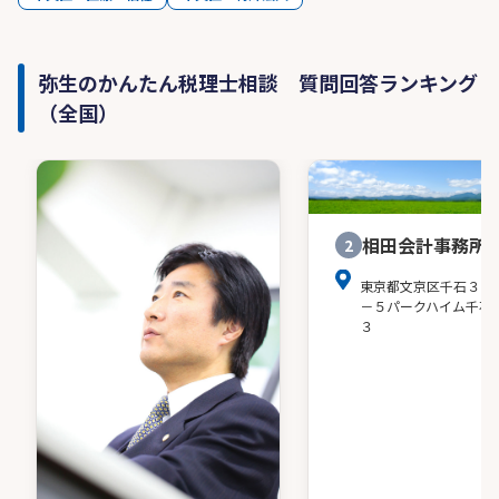
弥生のかんたん税理士相談 質問回答ランキング
（全国）
相田会計事務所
2
東京都文京区千石３－
－５パークハイム千石
３