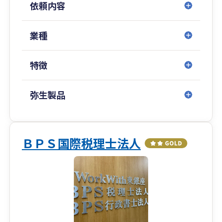
依頼内容
勿論のこと、皆さまの日頃の経営課題に向き合う
お手伝いをさせていただきたいと思っておりま
す。是非、お声をお聴かせください。
業種
特徴
弥生製品
ＢＰＳ国際税理士法人