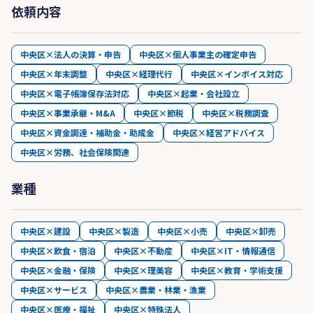
依頼内容
中央区×法人の決算・申告
中央区×個人事業主の確定申告
中央区×年末調整
中央区×経理代行
中央区×インボイス対応
中央区×電子帳簿保存法対応
中央区×起業・会社設立
中央区×事業承継・M&A
中央区×節税
中央区×税務調査
中央区×資金調達・補助金・助成金
中央区×経営アドバイス
中央区×労務、社会保険関連
業種
中央区×建設
中央区×製造
中央区×小売
中央区×卸売
中央区×飲食・宿泊
中央区×不動産
中央区×IT・情報通信
中央区×金融・保険
中央区×理美容
中央区×教育・学術支援
中央区×サービス
中央区×農業・林業・漁業
中央区×医療・福祉
中央区×特殊法人