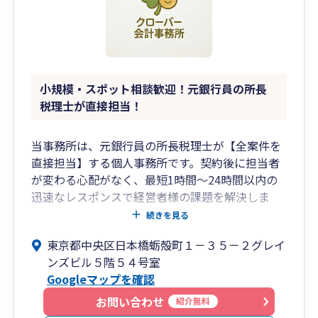
小規模・スポット相談歓迎！元銀行員の所長
税理士が直接担当！
当事務所は、元銀行員の所長税理士が【全案件を
直接担当】する個人事務所です。契約後に担当者
が変わる心配がなく、最短1時間〜24時間以内の
迅速なレスポンスで経営者様の課題を解決しま
す。
続きを見る
東京都中央区日本橋蛎殻町１－３５－２グレイ
【当事務所の3つの強み】
ンズビル５階５４号室
１．小規模事業者・スポット相談歓迎：顧問契約
Googleマップを確認
が前提ではない単発の税務相談や、決算申告のみ
のご依頼にも柔軟に対応します。
お問い合わせ
紹介無料