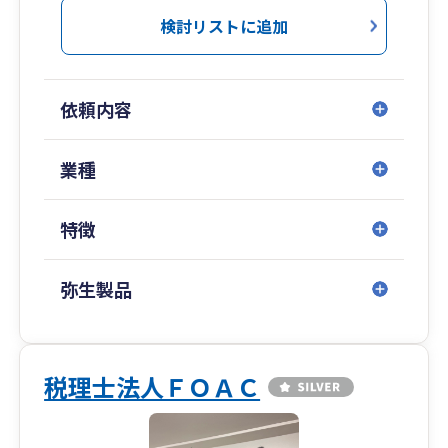
２．資金調達・融資に強い：元銀行員の知見を活
検討リストに追加
かし、創業融資から資金繰り、金融機関への対応
まで実践的にサポートします。
依頼内容
３．弥生会計の活用・特殊税務に精通：弥生シリ
ーズ（クラウド・デスクトップ）を活用した経理
効率化に加え、輸出入や消費税還付といった複雑
業種
な消費税対応、事業承継など、専門性の高い領域
にも幅広く対応可能です。
特徴
所長自らが伴走し、的確なアドバイスをご提供し
ます。まずはお気軽にご相談ください。
弥生製品
税理士法人ＦＯＡＣ