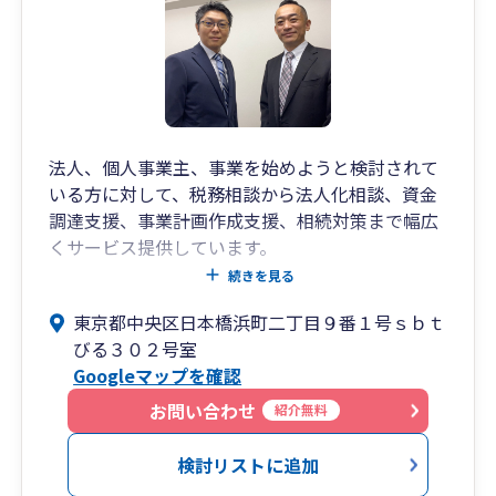
法人、個人事業主、事業を始めようと検討されて
いる方に対して、税務相談から法人化相談、資金
調達支援、事業計画作成支援、相続対策まで幅広
くサービス提供しています。
特に、「事業を伸ばしたい」経営者様、弊所は共
続きを見る
に成長を実感できる関係を築く事を理念としてお
東京都中央区日本橋浜町二丁目９番１号ｓｂｔ
ります。
びる３０２号室
Googleマップを確認
お問い合わせ
紹介無料
検討リストに追加