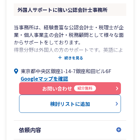
外国人サポートに強い公認会計士事務所
当事務所は、経験豊富な公認会計士・税理士が企
業・個人事業主の会計・税務顧問として様々な面
からサポートをしております。
得意分野は外国人の方のサポートです。英語によ
る対応も可能ですので、外国人（投資家の方な
続きを見る
ど）の確定申告もお任せください。
東京都中央区銀座1-14-7銀座和田ビル6F
有楽町・銀座からアクセスしやすい便利な立地に
Googleマップを確認
ある事務所です。東京都内を中心に全国に対応し
ておりますので、どうぞお気軽に何でもご相談く
お問い合わせ
紹介無料
ださい。
検討リストに追加
依頼内容