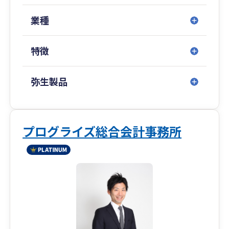
税務申告以外にも、業務効率化、会計ソフト導入
支援、グループ会社支援、融資支援、
業種
節税対策、会社設立、相続・事業承継対策業務を
行っております。
特徴
また、信用金庫、政策金融公庫、元国税庁調査
官、行政書士、弁護士、司法書士、社会保険労務
弥生製品
士、補助金・助成金コンサルタントなど
各専門分野のプロとタッグを組んでおりますの
で、“1つの視点に捉われない”多角的な視点からの
情報をご提供可能です。
プログライズ総合会計事務所
当事務所自体、創業経営です。そのため、経営者
の痛みや苦悩に対する深い理解があります。
経営周りのことは何でもお気軽にご相談くださ
い。
■得意分野
建設業、IT関連事業、自動車関連事業、飲食業、