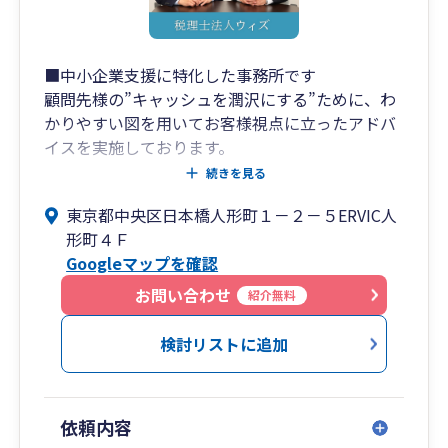
■中小企業支援に特化した事務所です
顧問先様の”キャッシュを潤沢にする”ために、わ
かりやすい図を用いてお客様視点に立ったアドバ
イスを実施しております。
意味のない節税はおススメせず、お客様のために
続きを見る
なることのみご案内しております。
東京都中央区日本橋人形町１－２－５ERVIC人
形町４Ｆ
「利益は出ているのに、資金が思うように貯まっ
Googleマップを確認
ていかない。」
「あと何人従業員を雇えるか、従業員数は適正か
お問い合わせ
紹介無料
どうかがわからない。」
「困っていることがあるが、誰に相談したらいい
検討リストに追加
かわからない。」
など、経営者には多くの苦悩が付きまとうもの。
そんな時はぜひ弊社にご相談ください。
依頼内容