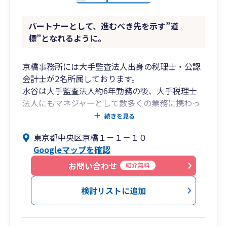
パートナーとして、進むべき先を示す”道
標”となれるように。
京橋事務所には大手監査法人出身の税理士・公認
会計士が2名所属しております。
水谷は大手監査法人約6年勤務の後、大手税理士
法人にもマネジャーとして数多くの業務に携わっ
た後、現在は家業である安政元年創業の金物店
続きを見る
（一般事業会社）の役員を兼務しております。ま
東京都中央区京橋１－１－１０
た、川瀬は大手監査法人で10年以上の実務経験を
Googleマップを確認
持ち、海外駐在経験もあり、2025年10月にしるべ
税理士法人に参画致しました。
お問い合わせ
紹介無料
個人事業主も法人も、経理・税金・融資等、事業
に関するお悩み事を多々お持ちかと思います。そ
検討リストに追加
の中で、事業を長く継続できる要因として、これ
らのお悩み事を相談できる環境にあることも大切
なことのひとつかと思います。 私たちは、税務は