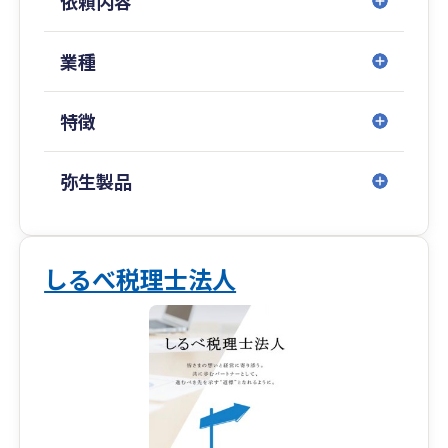
依頼内容
社会保険労務士など他士業とのネットワークも充
実。クライアントのあらゆるニーズにトータル・
サポートで応えられる事務所です！
業種
特徴
弥生製品
しるべ税理士法人