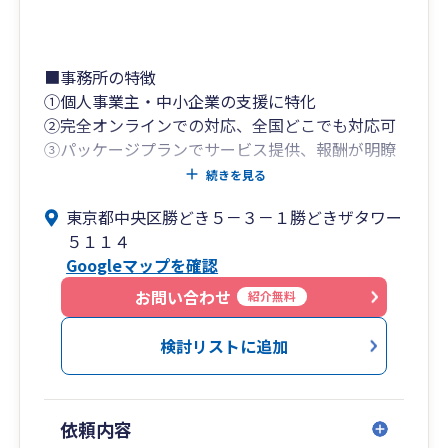
■事務所の特徴
①個人事業主・中小企業の支援に特化
②完全オンラインでの対応、全国どこでも対応可
③パッケージプランでサービス提供、報酬が明瞭
会計
続きを見る
東京都中央区勝どき５－３－１勝どきザタワー
弊所の特徴の中で気になる事項が一つでもある方
５１１４
はぜひHPをご覧ください。
Googleマップを確認
初回面談は無料で実施しておりますので、ぜひお
問い合わせをお願い致します。
お問い合わせ
紹介無料
検討リストに追加
依頼内容