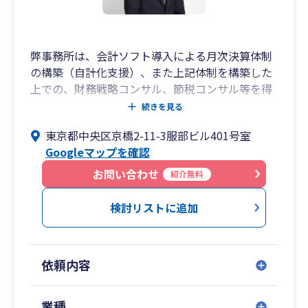
不動産業、機械販売業
上記業種の関与先様が多いため、他社の取り組み
など守秘義務に反しないかたちでお伝えすること
弊事務所は、会計ソフト導入による月次決算体制
が可能です。
の構築（自計化支援）、また上記体制を構築した
上での、財務戦略コンサル、節税コンサル等を得
■弊所の特色
意としております。
続きを見る
・年間300件以上の申告を行ってきたがクレーム
具体的なサポート内容につきましては、記帳チェ
や解約がほとんどない
東京都中央区京橋2-11-3服部ビル401号室
ックや決算申告業務等がベースでございますが、
・申告書のトリプルチェックの実施
Googleマップを確認
その時々のお客様のお悩みに応じたオーダーメイ
・安心のチーム制、毎月顧問先毎の検討会（カン
ド的なサポートを心がけております。
お問い合わせ
紹介無料
ファレンス）の実施
・オンライン・電子化対応
検討リストに追加
・アクセスのしやすい立地（オンライン対応可）
■無料相談のご案内
弊社では、初回の無料相談を実施しております。
依頼内容
（対面またはオンライン）
相談後の無理な営業は一切いたしませんのでご安
業種