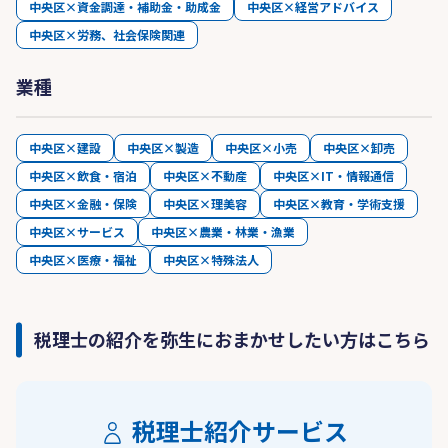
中央区×資金調達・補助金・助成金
中央区×経営アドバイス
中央区×労務、社会保険関連
業種
中央区×建設
中央区×製造
中央区×小売
中央区×卸売
中央区×飲食・宿泊
中央区×不動産
中央区×IT・情報通信
中央区×金融・保険
中央区×理美容
中央区×教育・学術支援
中央区×サービス
中央区×農業・林業・漁業
中央区×医療・福祉
中央区×特殊法人
税理士の紹介を弥生におまかせしたい方はこちら
税理士紹介サービス