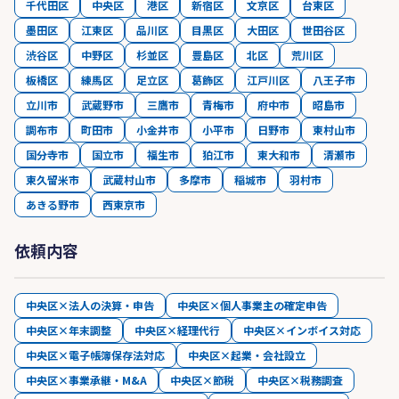
千代田区
中央区
港区
新宿区
文京区
台東区
墨田区
江東区
品川区
目黒区
大田区
世田谷区
渋谷区
中野区
杉並区
豊島区
北区
荒川区
板橋区
練馬区
足立区
葛飾区
江戸川区
八王子市
立川市
武蔵野市
三鷹市
青梅市
府中市
昭島市
調布市
町田市
小金井市
小平市
日野市
東村山市
国分寺市
国立市
福生市
狛江市
東大和市
清瀬市
東久留米市
武蔵村山市
多摩市
稲城市
羽村市
あきる野市
西東京市
依頼内容
中央区×法人の決算・申告
中央区×個人事業主の確定申告
中央区×年末調整
中央区×経理代行
中央区×インボイス対応
中央区×電子帳簿保存法対応
中央区×起業・会社設立
中央区×事業承継・M&A
中央区×節税
中央区×税務調査