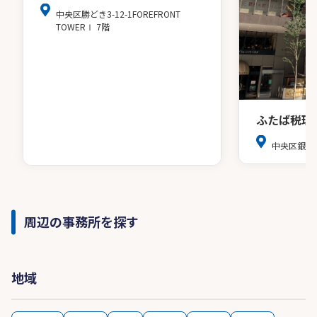
中央区勝どき3-12-1FOREFRONT
TOWERⅠ 7階
ふたば税理
中央区銀座8
周辺の事務所を探す
地域