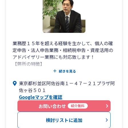
当社は「お客様の未来を一緒に考えられる」税理
士事務所を目指しています。
お客様が実現したい未来に向かって成長するため
に、本気でお手伝いします！！
業務歴１５年を超える経験を生かして、個人の確
定申告・法人申告業務・相続税申告・資産活用の
アドバイザリー業務にも対応致します！
【弊所の特徴】
① 各種税務（個人・法人・相続）に精通した公
続きを見る
認会計士／税理士のきめ細やかな対応
東京都杉並区阿佐谷南１－４７－２１プラザ阿
② ご相談への迅速かつ適切な対応
佐ヶ谷５０１
③ お客様の立場に立ったわかりやすく、丁寧な
Googleマップを確認
対応
お問い合わせ
紹介無料
【サポート内容】
○ 損益情報のタイムリーな報告
検討リストに追加
適時適切な記帳によって将来の意思決定をサポー