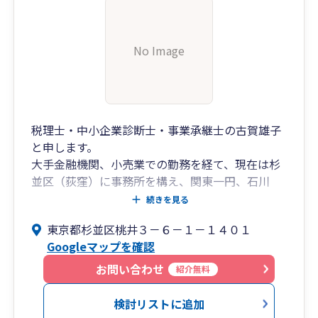
No Image
税理士・中小企業診断士・事業承継士の古賀雄子
と申します。
大手金融機関、小売業での勤務を経て、現在は杉
並区（荻窪）に事務所を構え、関東一円、石川
県、そして出身地である山口県などを中心に活動
続きを見る
しています。
東京都杉並区桃井３－６－１－１４０１
中小企業コンサルの面では、現在課題になってい
Googleマップを確認
る事業承継に関する専門知識を有する一方、「創
業」についても 公的機関様からのご依頼を受
お問い合わせ
紹介無料
け、ご支援のお手伝いをさせていただいておりま
す。
検討リストに追加
お客様の総合的なご支援をモットーに「税務会