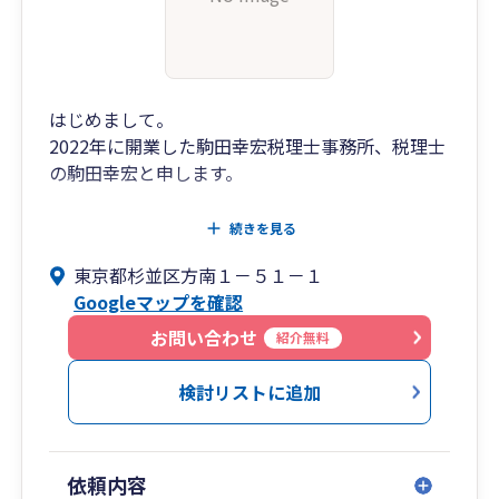
はじめまして。
2022年に開業した駒田幸宏税理士事務所、税理士
の駒田幸宏と申します。
弊事務所では、ただ事務的に申告書を作成するの
続きを見る
ではなく、「Make you happy by accounting」を
東京都杉並区方南１－５１－１
ポリシーにお客様のビジネスパートナーの一員と
Googleマップを確認
して様々な場面で様々な付加価値を提供し、ひい
ては皆さまの幸せに貢献できるよう全力で取り組
お問い合わせ
紹介無料
んでまいります。
検討リストに追加
特にお困り事が多い、開業・設立関係や自計化に
ついては、お客様に応じた柔軟なプランをご用意
しておりますほか、会計や税務のお困り事に幅広
依頼内容
く対応しておりますので、まずはぜひお気軽にご