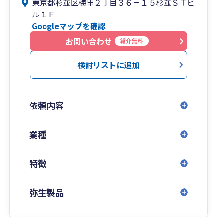
東京都杉並区梅里２丁目３６－１５杉並ＳＴビ
ル１Ｆ
現在はクラウド会計システム、WEB面談等を利用
Googleマップを確認
して直接お会いしない方々の会計・税務を処理さ
せていただくことも多くなりました。
お問い合わせ
紹介無料
クライアント様は北海道から九州まで多彩な地域
の方の支援をさせていただいております。
検討リストに追加
当事務所の詳細につきましては、当事務所のHPを
ご覧ください。https://ohori-kaikei.com/
依頼内容
当事務所はご面談対応は税理士が行い、記帳業務
などについてはスタッフで対応する方法を取って
おります。
業種
お問い合わせについては、専用のチャットソフト
を用いており、税理士＆スタッフ＆クライアント
特徴
様ですべての情報を共有する仕組みとしておりま
す。
弥生製品
資料の受け渡し等についてはお客様毎に対応が
様々ですが、毎月郵送していただく形がクライア