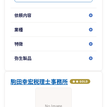
計」から「創業」、「事業承継」、「経営革新・
経営改善」、さらには「相続」まで幅広くご支援
依頼内容
させていただきます。
まずはお気軽にご相談ください。
業種
特徴
弥生製品
駒田幸宏税理士事務所
No Image