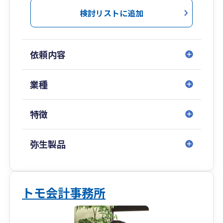
クラウド会計やAI・ITツールを最大限活用して、
検討リストに追加
従来の会計事務所が行っていたサービスを省力化
し、
【売上拡大】や【利益アップ】、【資金繰りの改
依頼内容
善】など、
お客様にとって本当に価値のあるサービスを提供
することに注力しています。
業種
節税はもちろん、支払う税金を最小化するだけで
特徴
なく、
【残るお金が最大化】できるような経営アドバイ
スを心掛けています。
弥生製品
「頑張っているのに売上が増えない」
「忙しいのにお金が残らない」
「何が問題なのか分からない」
トモ会計事務所
といった経営者のお悩みを、一緒になって解決し
ていきます。