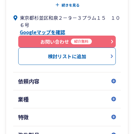
正確な対応を実施しており、顧問先様へは全て代
続きを見る
表である税理士の酒井が直接ご対応いたしますの
東京都杉並区和泉２－９－３プラム１５ １０
で、他社のように無資格の従業員が担当になるこ
６号
とはございません。
Googleマップを確認
知識や経験不足の担当者や退職等による担当変更
の煩わしさは皆無です。
お問い合わせ
紹介無料
節税対策から税務申告業務まで、税に関するお悩
みやご要望がございましたらぜひご相談くださ
検討リストに追加
い。
経験豊富な税理士が貴社をバックアップ致しま
す。
依頼内容
業種
特徴