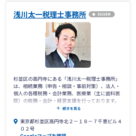
ント様にとっても最も負担は少ないのかなと感じ
ております。
浅川太一税理士事務所
他の方法としましては、すべての資料をデータ化
してデジタル共有していただく方やエクセル記帳
まではご自身でされるので細かな帳票については
こちらでは把握しない方などがございます。一番
良い方法を面談にてお伺いさせていただければと
思います。
面談については距離が許せば当事務所にて、お互
いに距離がある場合にはオンラインで対応できれ
杉並区の高円寺にある「浅川太一税理士事務所」
ばと考えております。
は、相続業務（申告・相談・事前対策）、法人・
それではよろしくお願いいたします。
個人の各種税務・会計業務、医療業（主に歯科医
院）の税務・会計・経営支援を行っております。
皆様の「ありがとう」の言葉を一つでも多く聞く
続きを見る
ために、常にお客様の立場を考えながら、細かく
東京都杉並区高円寺北２－１８－７千恵ビル４
ヒアリングを行い、迅速かつ丁寧で的確な対応を
０２号
お約束します。
Googleマップを確認