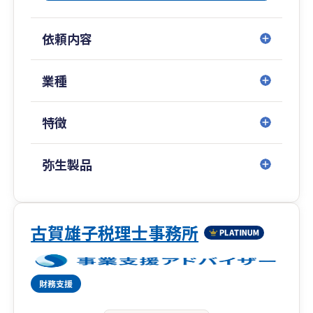
トいたします。
○ 経費削減・業務改善のアドバイス
依頼内容
経費の分析を行い、利益の次につながる経営をサ
ポートいたします。
○ 資金繰りに関するアドバイス、資金調達支援
業種
資金残高の分析を行い、、健全な資金繰りの実現
をサポートいたします。
特徴
○ 資産活用・資産承継に関するアドバイス
相続税の試算を行い、個人の資産承継をスムーズ
に行えるよう、方法面・税金面からサポートいた
弥生製品
します。
○ 自計化支援
会計システムへの入力方法を簡便化・仕組化・マ
ニュアル化することで自計化をサポートいたしま
古賀雄子税理士事務所
す。