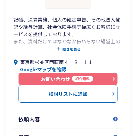
記帳、決算業務、個人の確定申告、その他法人登
記や給与計算、社会保険手続等幅広くお客様にサ
ービスを提供しております｡
また、資料だけではなかなか伝わらない経営上の
悩みを、お客様とともに考えるコンサルティング
続きを見る
体制を整えております｡
東京都杉並区西荻南４－８－１１
Googleマップを確認
税理士 飯沼英男のコラム 「貯金箱」はこちら
→ http://iinumakaikeijimusho.com/CEO/
お問い合わせ
紹介無料
検討リストに追加
依頼内容