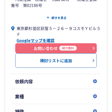
番号 第82186号
創業 昭和10年 平成25年税理士法人に組織変
続きを見る
更
東京都杉並区荻窪５－２６－９コスモＹビル５
Ｆ
Googleマップを確認
お問い合わせ
紹介無料
検討リストに追加
依頼内容
業種
特徴