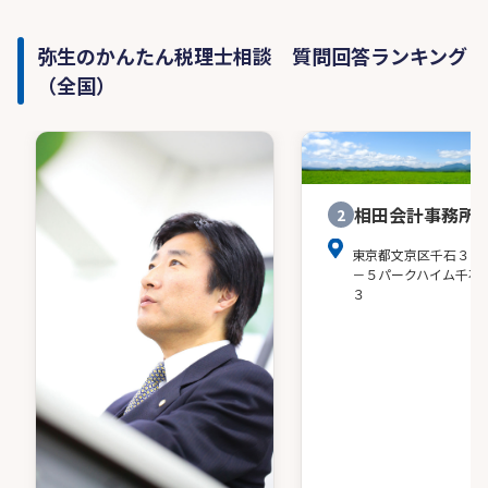
弥生のかんたん税理士相談 質問回答ランキング
（全国）
相田会計事務所
2
東京都文京区千石３－
－５パークハイム千石
３