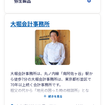
弥生製品
大堀会計事務所
大堀会計事務所は、丸ノ内線「南阿佐ヶ谷」駅か
ら徒歩7分の大堀会計事務所は、東京都杉並区で
70年以上続く会計事務所です。
祖父の代から「地元の困った時の相談所」とな
り、地元の中小企業を元気にすることを目標とし
続きを見る
ております。