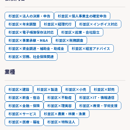
杉並区×法人の決算・申告
杉並区×個人事業主の確定申告
杉並区×年末調整
杉並区×経理代行
杉並区×インボイス対応
杉並区×電子帳簿保存法対応
杉並区×起業・会社設立
杉並区×事業承継・M&A
杉並区×税務調査
杉並区×資金調達・補助金・助成金
杉並区×経営アドバイス
杉並区×労務、社会保険関連
業種
杉並区×建設
杉並区×製造
杉並区×小売
杉並区×卸売
杉並区×飲食・宿泊
杉並区×不動産
杉並区×IT・情報通信
杉並区×金融・保険
杉並区×理美容
杉並区×教育・学術支援
杉並区×サービス
杉並区×農業・林業・漁業
杉並区×医療・福祉
杉並区×特殊法人