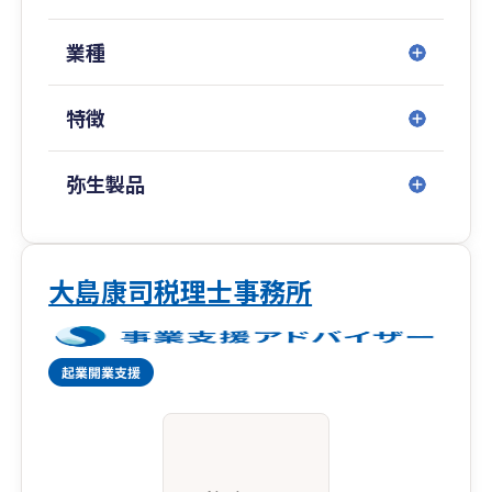
相談ください。
業種
また、私はこれまで法人の経理部門と会計事務所
の両方で実務経験がございますので、業務効率と
特徴
関係法令の遵守を両立する、実践的な業務体制の
構築およびマニュアル作成も含めた運用が得意で
す。業務効率化は皆さまの時間とお金の節約とな
弥生製品
るはずですので、弊事務所との関係性の中でこう
したメリットも実感していただければと思いま
す。
大島康司税理士事務所