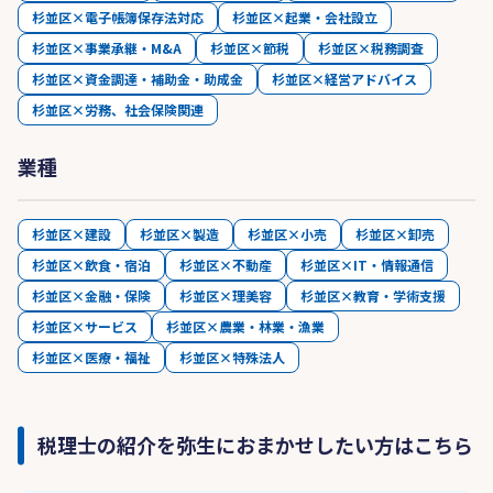
杉並区×電子帳簿保存法対応
杉並区×起業・会社設立
杉並区×事業承継・M&A
杉並区×節税
杉並区×税務調査
杉並区×資金調達・補助金・助成金
杉並区×経営アドバイス
杉並区×労務、社会保険関連
業種
杉並区×建設
杉並区×製造
杉並区×小売
杉並区×卸売
杉並区×飲食・宿泊
杉並区×不動産
杉並区×IT・情報通信
杉並区×金融・保険
杉並区×理美容
杉並区×教育・学術支援
杉並区×サービス
杉並区×農業・林業・漁業
杉並区×医療・福祉
杉並区×特殊法人
税理士の紹介を弥生におまかせしたい方はこちら