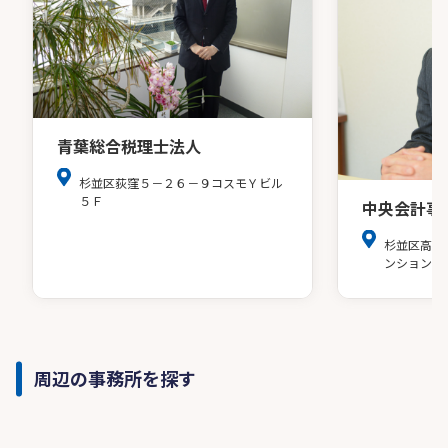
青葉総合税理士法人
杉並区荻窪５－２６－９コスモＹビル
５Ｆ
中央会計事
杉並区高円
ンション20
周辺の事務所を探す