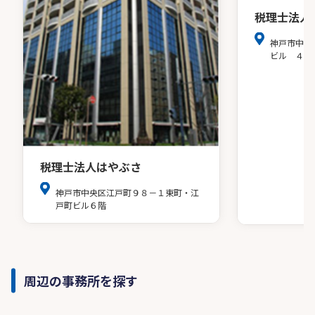
税理士法人
神戸市中央
ビル ４階
税理士法人はやぶさ
神戸市中央区江戸町９８－１東町・江
戸町ビル６階
周辺の事務所を探す