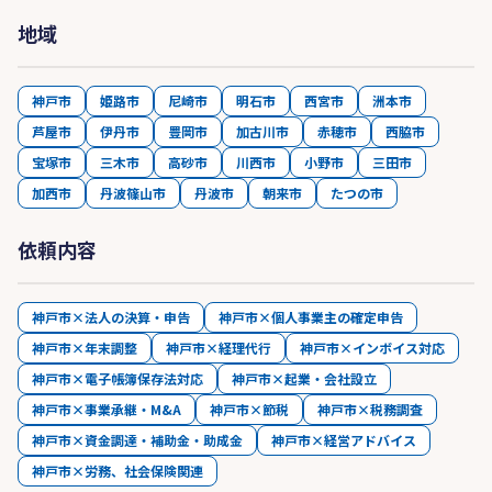
地域
神戸市
姫路市
尼崎市
明石市
西宮市
洲本市
芦屋市
伊丹市
豊岡市
加古川市
赤穂市
西脇市
宝塚市
三木市
高砂市
川西市
小野市
三田市
加西市
丹波篠山市
丹波市
朝来市
たつの市
依頼内容
神戸市×法人の決算・申告
神戸市×個人事業主の確定申告
神戸市×年末調整
神戸市×経理代行
神戸市×インボイス対応
神戸市×電子帳簿保存法対応
神戸市×起業・会社設立
神戸市×事業承継・M&A
神戸市×節税
神戸市×税務調査
神戸市×資金調達・補助金・助成金
神戸市×経営アドバイス
神戸市×労務、社会保険関連