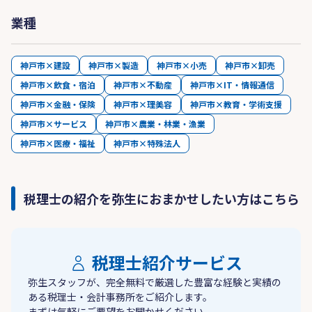
業種
神戸市×建設
神戸市×製造
神戸市×小売
神戸市×卸売
神戸市×飲食・宿泊
神戸市×不動産
神戸市×IT・情報通信
神戸市×金融・保険
神戸市×理美容
神戸市×教育・学術支援
神戸市×サービス
神戸市×農業・林業・漁業
神戸市×医療・福祉
神戸市×特殊法人
税理士の紹介を弥生におまかせしたい方はこちら
税理士紹介サービス
弥生スタッフが、完全無料で厳選した豊富な経験と実績の
ある税理士・会計事務所をご紹介します。
まずは気軽にご要望をお聞かせください。