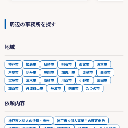
周辺の事務所を探す
地域
神戸市
姫路市
尼崎市
明石市
西宮市
洲本市
芦屋市
伊丹市
豊岡市
加古川市
赤穂市
西脇市
宝塚市
三木市
高砂市
川西市
小野市
三田市
加西市
丹波篠山市
丹波市
朝来市
たつの市
依頼内容
神戸市×法人の決算・申告
神戸市×個人事業主の確定申告