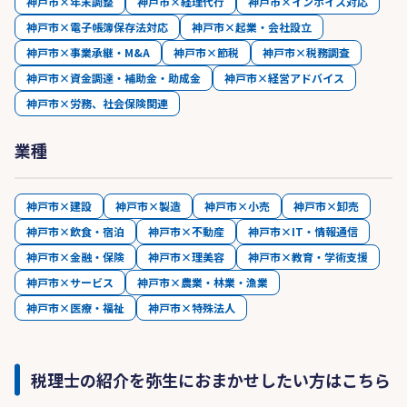
神戸市×年末調整
神戸市×経理代行
神戸市×インボイス対応
神戸市×電子帳簿保存法対応
神戸市×起業・会社設立
神戸市×事業承継・M&A
神戸市×節税
神戸市×税務調査
神戸市×資金調達・補助金・助成金
神戸市×経営アドバイス
神戸市×労務、社会保険関連
業種
神戸市×建設
神戸市×製造
神戸市×小売
神戸市×卸売
神戸市×飲食・宿泊
神戸市×不動産
神戸市×IT・情報通信
神戸市×金融・保険
神戸市×理美容
神戸市×教育・学術支援
神戸市×サービス
神戸市×農業・林業・漁業
神戸市×医療・福祉
神戸市×特殊法人
税理士の紹介を弥生におまかせしたい方はこちら