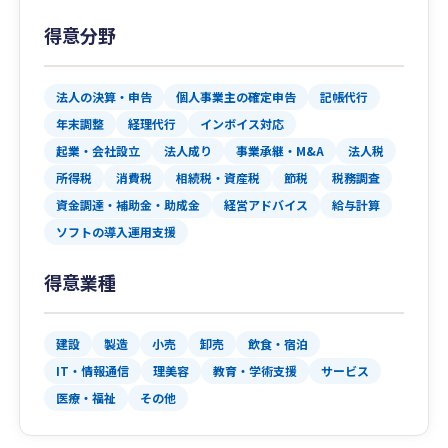
得意分野
法人の決算・申告
個人事業主の確定申告
記帳代行
年末調整
経理代行
インボイス対応
起業・会社設立
法人成り
事業承継・M&A
法人税
所得税
消費税
相続税・資産税
節税
税務調査
資金調達・補助金・助成金
経営アドバイス
給与計算
ソフトの導入運用支援
得意業種
建設
製造
小売
卸売
飲食・宿泊
IT・情報通信
理美容
教育・学術支援
サービス
医療・福祉
その他