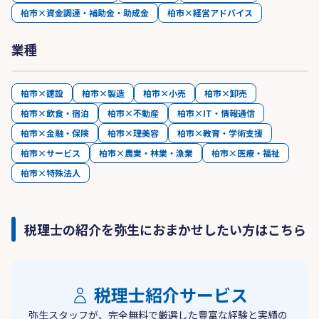
柏市×資金調達・補助金・助成金
柏市×経営アドバイス
業種
柏市×建設
柏市×製造
柏市×小売
柏市×卸売
柏市×飲食・宿泊
柏市×不動産
柏市×IT・情報通信
柏市×金融・保険
柏市×理美容
柏市×教育・学術支援
柏市×サービス
柏市×農業・林業・漁業
柏市×医療・福祉
柏市×特殊法人
税理士の紹介を弥生におまかせしたい方はこちら
税理士紹介サービス
弥生スタッフが、完全無料で厳選した豊富な経験と実績の