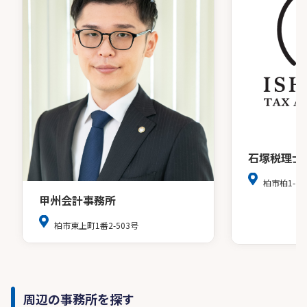
石塚税理士
柏市柏1-7-
甲州会計事務所
柏市東上町1番2-503号
周辺の事務所を探す