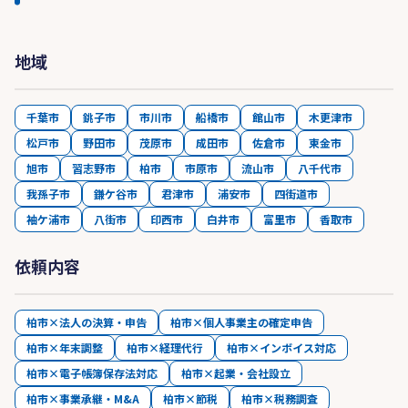
地域
千葉市
銚子市
市川市
船橋市
館山市
木更津市
松戸市
野田市
茂原市
成田市
佐倉市
東金市
旭市
習志野市
柏市
市原市
流山市
八千代市
我孫子市
鎌ケ谷市
君津市
浦安市
四街道市
袖ケ浦市
八街市
印西市
白井市
富里市
香取市
依頼内容
柏市×法人の決算・申告
柏市×個人事業主の確定申告
柏市×年末調整
柏市×経理代行
柏市×インボイス対応
柏市×電子帳簿保存法対応
柏市×起業・会社設立
柏市×事業承継・M&A
柏市×節税
柏市×税務調査