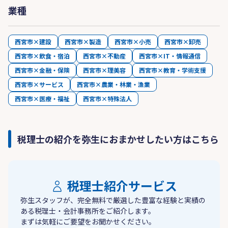
業種
西宮市×建設
西宮市×製造
西宮市×小売
西宮市×卸売
西宮市×飲食・宿泊
西宮市×不動産
西宮市×IT・情報通信
西宮市×金融・保険
西宮市×理美容
西宮市×教育・学術支援
西宮市×サービス
西宮市×農業・林業・漁業
西宮市×医療・福祉
西宮市×特殊法人
税理士の紹介を弥生におまかせしたい方はこちら
税理士紹介サービス
弥生スタッフが、完全無料で厳選した豊富な経験と実績の
ある税理士・会計事務所をご紹介します。
まずは気軽にご要望をお聞かせください。