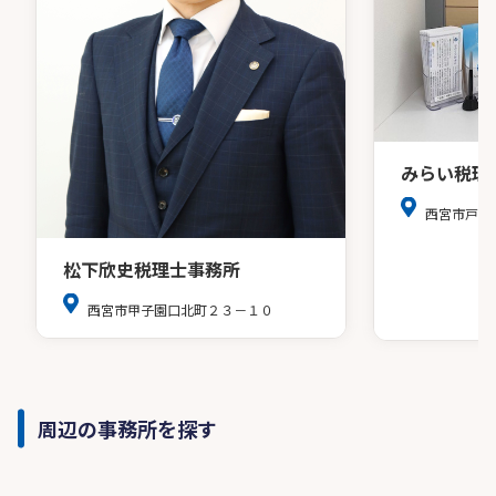
みらい税理
西宮市戸田
松下欣史税理士事務所
西宮市甲子園口北町２３－１０
周辺の事務所を探す