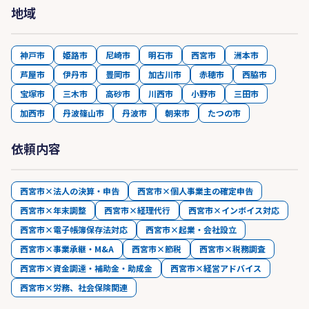
地域
神戸市
姫路市
尼崎市
明石市
西宮市
洲本市
芦屋市
伊丹市
豊岡市
加古川市
赤穂市
西脇市
宝塚市
三木市
高砂市
川西市
小野市
三田市
加西市
丹波篠山市
丹波市
朝来市
たつの市
依頼内容
西宮市×法人の決算・申告
西宮市×個人事業主の確定申告
西宮市×年末調整
西宮市×経理代行
西宮市×インボイス対応
西宮市×電子帳簿保存法対応
西宮市×起業・会社設立
西宮市×事業承継・M&A
西宮市×節税
西宮市×税務調査
西宮市×資金調達・補助金・助成金
西宮市×経営アドバイス
西宮市×労務、社会保険関連