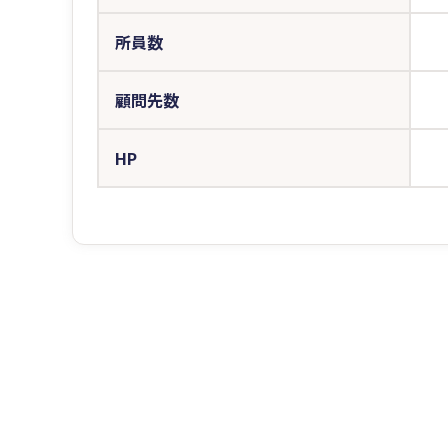
所員数
顧問先数
HP