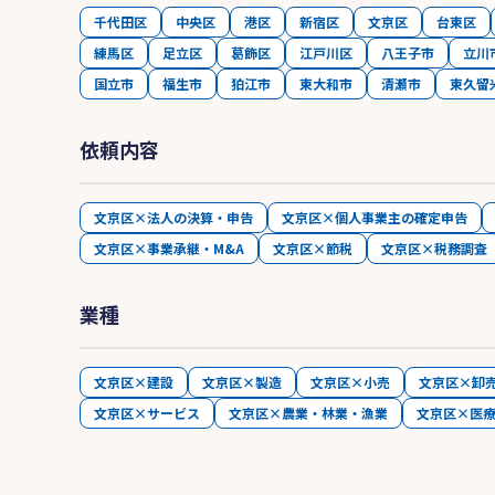
千代田区
中央区
港区
新宿区
文京区
台東区
練馬区
足立区
葛飾区
江戸川区
八王子市
立川
国立市
福生市
狛江市
東大和市
清瀬市
東久留
依頼内容
文京区×法人の決算・申告
文京区×個人事業主の確定申告
文京区×事業承継・M&A
文京区×節税
文京区×税務調査
業種
文京区×建設
文京区×製造
文京区×小売
文京区×卸
文京区×サービス
文京区×農業・林業・漁業
文京区×医