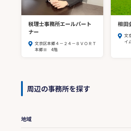
税理士事務所エールパート
相田
ナー
文
イ
文京区本郷４－２４－８ＶＯＲＴ
本郷Ⅲ 4階
周辺の事務所を探す
地域