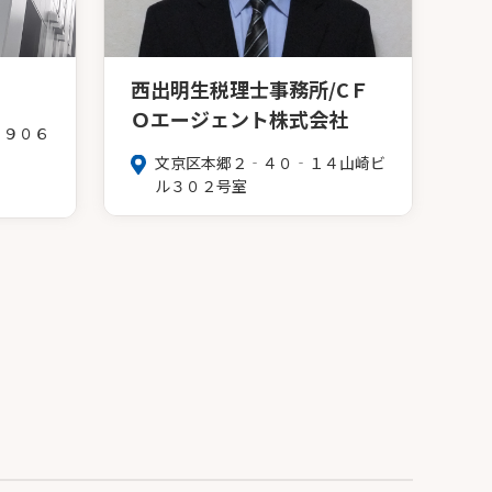
西出明生税理士事務所/CＦ
Ｏエージェント株式会社
 ９０６
文京区本郷２‐４０‐１４山崎ビ
ル３０２号室