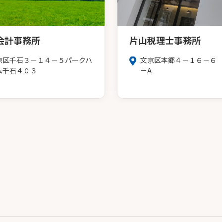
会計事務所
片山税理士事務所
京区千石３－１４－５パークハ
文京区本郷４－１６－６
ム千石４０３
－A