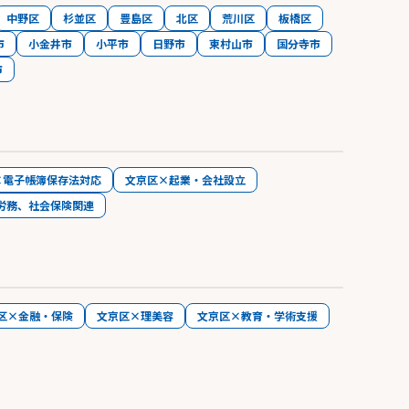
中野区
杉並区
豊島区
北区
荒川区
板橋区
市
小金井市
小平市
日野市
東村山市
国分寺市
市
×電子帳簿保存法対応
文京区×起業・会社設立
労務、社会保険関連
区×金融・保険
文京区×理美容
文京区×教育・学術支援