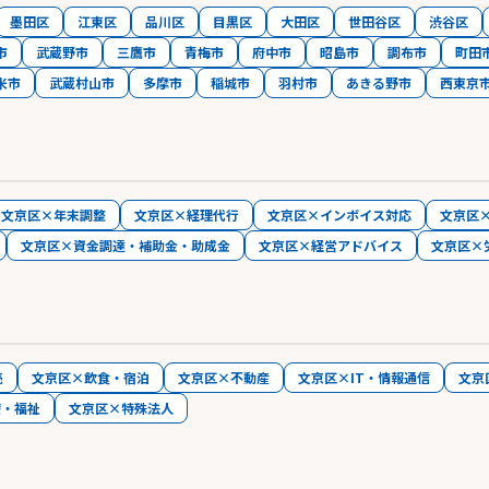
墨田区
江東区
品川区
目黒区
大田区
世田谷区
渋谷区
市
武蔵野市
三鷹市
青梅市
府中市
昭島市
調布市
町田
米市
武蔵村山市
多摩市
稲城市
羽村市
あきる野市
西東京
文京区×年末調整
文京区×経理代行
文京区×インボイス対応
文京区
文京区×資金調達・補助金・助成金
文京区×経営アドバイス
文京区×
売
文京区×飲食・宿泊
文京区×不動産
文京区×IT・情報通信
文京
療・福祉
文京区×特殊法人