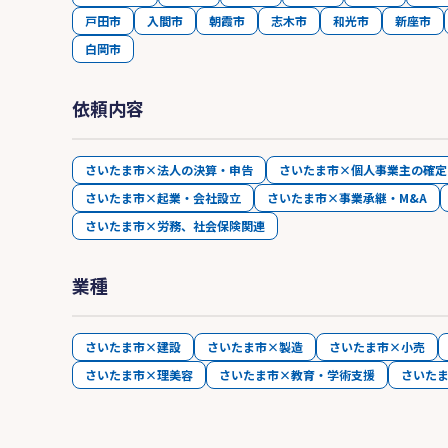
戸田市
入間市
朝霞市
志木市
和光市
新座市
白岡市
依頼内容
さいたま市×法人の決算・申告
さいたま市×個人事業主の確定
さいたま市×起業・会社設立
さいたま市×事業承継・M&A
さいたま市×労務、社会保険関連
業種
さいたま市×建設
さいたま市×製造
さいたま市×小売
さいたま市×理美容
さいたま市×教育・学術支援
さいた