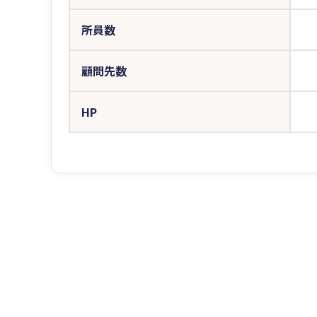
所員数
顧問先数
HP