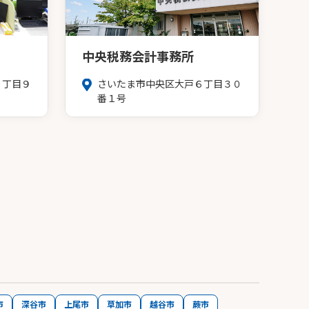
中央税務会計事務所
３丁目９
さいたま市中央区大戸６丁目３０
番１号
市
深谷市
上尾市
草加市
越谷市
蕨市