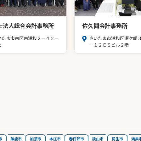
士法人総合会計事務所
佐久間会計事務所
いたま市南区南浦和２－４２－
さいたま市浦和区瀬ケ崎
２
－１２ＥＳビル２階
市
飯能市
加須市
本庄市
春日部市
狭山市
羽生市
鴻巣