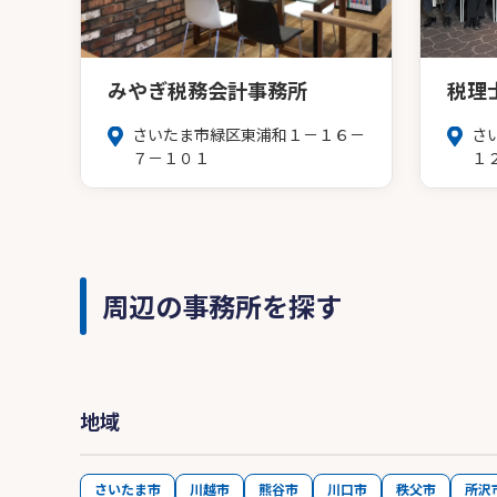
みやぎ税務会計事務所
税理
さいたま市緑区東浦和１－１６－
さ
７－１０１
１
周辺の事務所を探す
地域
さいたま市
川越市
熊谷市
川口市
秩父市
所沢