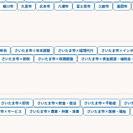
桶川市
久喜市
北本市
八潮市
富士見市
三郷市
蓮田市
申告
さいたま市×年末調整
さいたま市×経理代行
さいたま市×イン
さいたま市×節税
さいたま市×税務調査
さいたま市×資金調達・補助金
さいたま市×卸売
さいたま市×飲食・宿泊
さいたま市×不動産
さい
ま市×サービス
さいたま市×農業・林業・漁業
さいたま市×医療・福祉