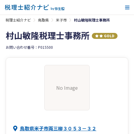
メ
税理士紹介ナビ
鳥取県
米子市
村山敏隆税理士事務所
村山敏隆税理士事務所
お問い合わせ番号：P015500
No Image
鳥取県米子市両三柳３０５３－３２