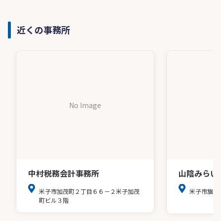
近くの事務所
No Image
中村税務会計事務所
山陰みらい
米子市加茂町２丁目６６－２米子加茂
米子市旗ケ
町ビル３階