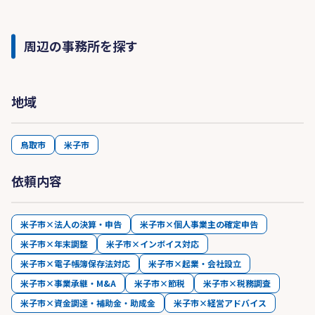
周辺の事務所を探す
地域
鳥取市
米子市
依頼内容
米子市×法人の決算・申告
米子市×個人事業主の確定申告
米子市×年末調整
米子市×インボイス対応
米子市×電子帳簿保存法対応
米子市×起業・会社設立
米子市×事業承継・M&A
米子市×節税
米子市×税務調査
米子市×資金調達・補助金・助成金
米子市×経営アドバイス