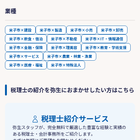
業種
米子市×建設
米子市×製造
米子市×小売
米子市×卸売
米子市×飲食・宿泊
米子市×不動産
米子市×IT・情報通信
米子市×金融・保険
米子市×理美容
米子市×教育・学術支援
米子市×サービス
米子市×農業・林業・漁業
米子市×医療・福祉
米子市×特殊法人
税理士の紹介を弥生におまかせしたい方はこちら
税理士紹介サービス
弥生スタッフが、完全無料で厳選した豊富な経験と実績の
ある税理士・会計事務所をご紹介します。