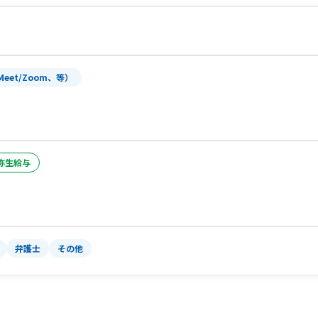
Meet/Zoom、等）
弥生給与
弁護士
その他