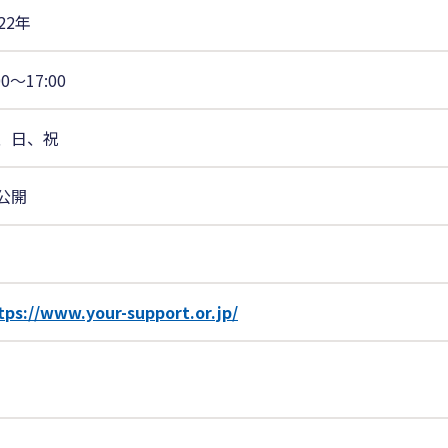
22年
00〜17:00
、日、祝
公開
tps://www.your-support.or.jp/