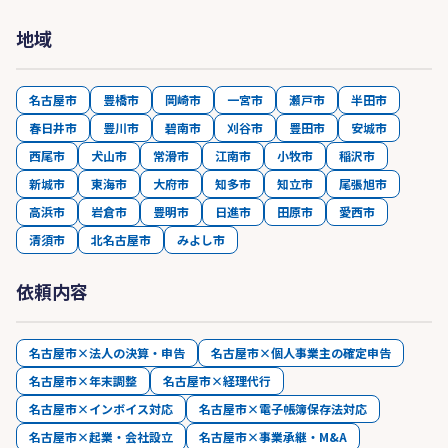
地域
名古屋市
豊橋市
岡崎市
一宮市
瀬戸市
半田市
春日井市
豊川市
碧南市
刈谷市
豊田市
安城市
西尾市
犬山市
常滑市
江南市
小牧市
稲沢市
新城市
東海市
大府市
知多市
知立市
尾張旭市
高浜市
岩倉市
豊明市
日進市
田原市
愛西市
清須市
北名古屋市
みよし市
依頼内容
名古屋市×法人の決算・申告
名古屋市×個人事業主の確定申告
名古屋市×年末調整
名古屋市×経理代行
名古屋市×インボイス対応
名古屋市×電子帳簿保存法対応
名古屋市×起業・会社設立
名古屋市×事業承継・M&A