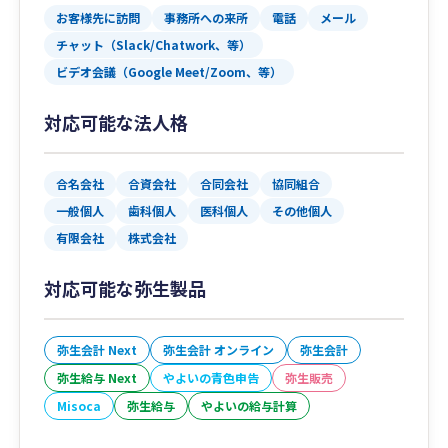
お客様先に訪問
事務所への来所
電話
メール
チャット（Slack/Chatwork、等）
ビデオ会議（Google Meet/Zoom、等）
対応可能な法人格
合名会社
合資会社
合同会社
協同組合
一般個人
歯科個人
医科個人
その他個人
有限会社
株式会社
対応可能な弥生製品
弥生会計 Next
弥生会計 オンライン
弥生会計
弥生給与 Next
やよいの青色申告
弥生販売
Misoca
弥生給与
やよいの給与計算