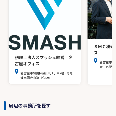
ＳＭＣ税理
ス
税理士法人スマッシュ経営 名
名古屋市中
古屋オフィス
大一名駅ビ
名古屋市熱田区金山町1丁目7番5号電
波学園金山第1ビル9F
周辺の事務所を探す