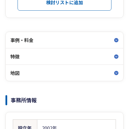
検討リストに追加
事例・料金
特徴
地図
事務所情報
設立年
2002年