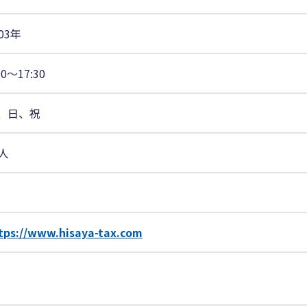
03年
00〜17:30
、日、祝
5人
tps://www.hisaya-tax.com