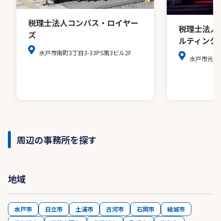
税理士法人コンパス・ロイヤー
税理士法人
ズ
ルティング
水戸市南町3丁目3-33PS第3ビル2F
水戸市元山町2
周辺の事務所を探す
地域
水戸市
日立市
土浦市
古河市
石岡市
結城市