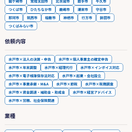
龍ケ崎市
常陸太田市
北茨城市
取手市
牛久市
つくば市
ひたちなか市
鹿嶋市
潮来市
守谷市
那珂市
筑西市
稲敷市
神栖市
行方市
鉾田市
つくばみらい市
依頼内容
水戸市×法人の決算・申告
水戸市×個人事業主の確定申告
水戸市×年末調整
水戸市×経理代行
水戸市×インボイス対応
水戸市×電子帳簿保存法対応
水戸市×起業・会社設立
水戸市×事業承継・M&A
水戸市×節税
水戸市×税務調査
水戸市×資金調達・補助金・助成金
水戸市×経営アドバイス
水戸市×労務、社会保険関連
業種