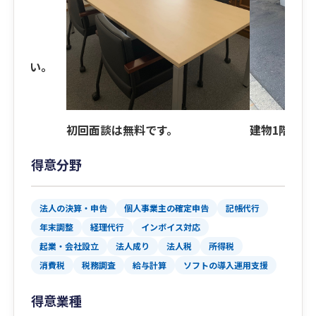
ください。
初回面談は無料です。
建物1階の駐
得意分野
法人の決算・申告
個人事業主の確定申告
記帳代行
年末調整
経理代行
インボイス対応
起業・会社設立
法人成り
法人税
所得税
消費税
税務調査
給与計算
ソフトの導入運用支援
得意業種