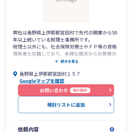
弊社は長野県上伊那郡宮田村で先代の開業から50
年以上続いている税理士事務所です。
税理士以外にも、社会保険労務士やＦＰ等の資格
保有者も在籍しており、多様な視点からお客様の
お力になれる良きパートナーを目指しています。
続きを見る
企業が発展・成長するためには、様々な課題を解
長野県上伊那郡宮田村１５７
決していかなければなりません。その一助となれ
Googleマップを確認
るよう経理サポート・経営支援体制にも力をいれ
ています。
お問い合わせ
紹介無料
・業種に詳しい経験豊富なスペシャリストが対応
検討リストに追加
いたします。
・お客様の経理に合わせた体制作りをサポートし
ます。
依頼内容
・経理をITで自動化、さらに効率化したいとお考