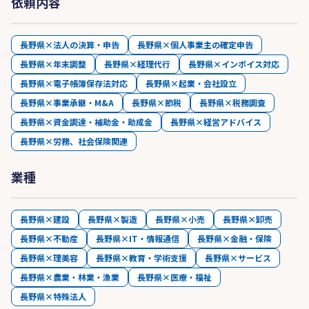
依頼内容
長野県×法人の決算・申告
長野県×個人事業主の確定申告
長野県×年末調整
長野県×経理代行
長野県×インボイス対応
長野県×電子帳簿保存法対応
長野県×起業・会社設立
長野県×事業承継・M&A
長野県×節税
長野県×税務調査
長野県×資金調達・補助金・助成金
長野県×経営アドバイス
長野県×労務、社会保険関連
業種
長野県×建設
長野県×製造
長野県×小売
長野県×卸売
長野県×不動産
長野県×IT・情報通信
長野県×金融・保険
長野県×理美容
長野県×教育・学術支援
長野県×サービス
長野県×農業・林業・漁業
長野県×医療・福祉
長野県×特殊法人