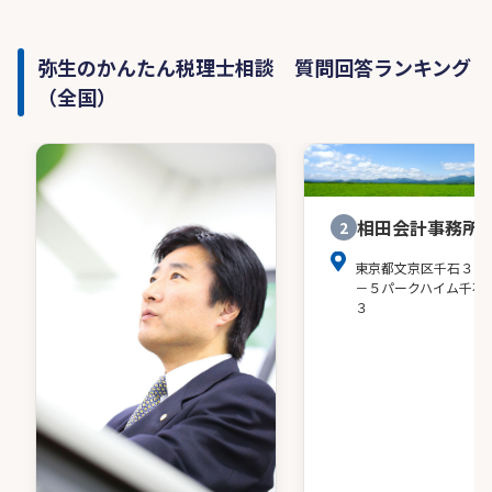
弥生のかんたん税理士相談 質問回答ランキング
（全国）
相田会計事務所
2
東京都文京区千石３－
－５パークハイム千石
３