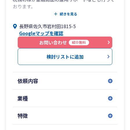
おります。
税理士のほかに証券アナリスト資格も有してお
続きを見る
り、以前は証券会社でプライベートバンカーのサ
長野県佐久市岩村田1815-5
ポートなどをしておりました。
Googleマップを確認
税務については通常の法人申告・確定申告のほか
お問い合わせ
紹介無料
相続・贈与・財産評価なども得意とします。
クラウド会計ソフトをメインで扱っており、全国
検討リストに追加
どちらでも対応しております。
北陸新幹線佐久平駅や上信越道佐久インターから
も近いため関東・信越・北陸エリアはお伺いもで
依頼内容
きます。
業種
特徴