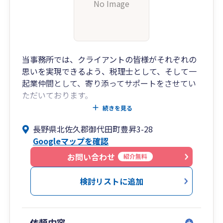
No Image
当事務所では、クライアントの皆様がそれぞれの
思いを実現できるよう、税理士として、そして一
起業仲間として、寄り添ってサポートをさせてい
ただいております。
皆様が事業を起こしたとき、どのような思いでス
続きを見る
タートされたでしょうか。多くの方々が、不安が
長野県北佐久郡御代田町豊昇3-28
ありつつも、希望ややる気に満ちていたのではと
Googleマップを確認
思います。
経営は決して楽しいことばかりではありません。
お問い合わせ
紹介無料
時には厳しい決断を迫られることもあります。そ
れでもポジティブに取り組んでいけばきっと道は
検討リストに追加
開けると信じています。皆様が起業された当初の
思いをしっかり実現できるよう全力でサポートさ
せていただきます。
依頼内容