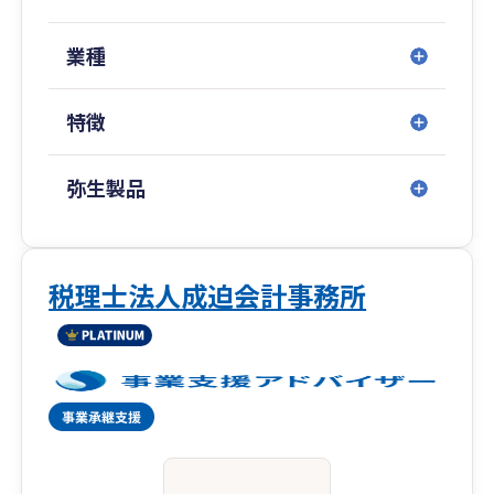
えの意欲の高い事業者様を歓迎します。
・MAS監査にも力を入れており、経営支援をバッ
業種
クアップします。
創業したばかりで経営をこれから学びたい経営者
特徴
の方、さらなる業績アップを目指したい経営者の
方、業績が伸び悩んでいる経営者の方、企業の状
況に応じて個別対応させていただきます。
弥生製品
税理士法人成迫会計事務所