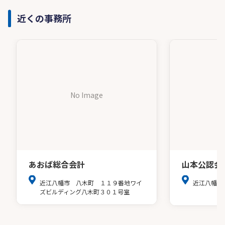
近くの事務所
No Image
あおば総合会計
山本公認会
近江八幡市 八木町 １１９番地ワイ
近江八幡市
ズビルディング八木町３０１号室