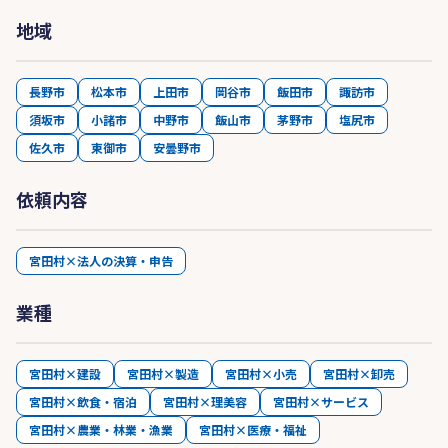
地域
長野市
松本市
上田市
岡谷市
飯田市
諏訪市
須坂市
小諸市
中野市
飯山市
茅野市
塩尻市
佐久市
東御市
安曇野市
依頼内容
宮田村×法人の決算・申告
業種
宮田村×建設
宮田村×製造
宮田村×小売
宮田村×卸売
宮田村×飲食・宿泊
宮田村×理美容
宮田村×サービス
宮田村×農業・林業・漁業
宮田村×医療・福祉