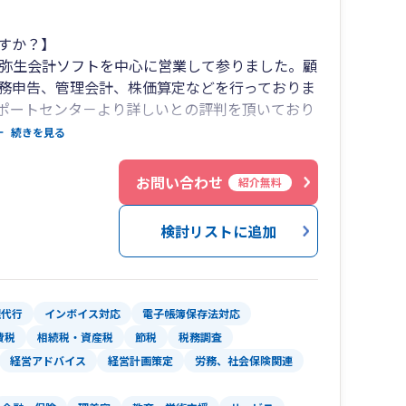
すか？】
、弥生会計ソフトを中心に営業して参りました。顧
務申告、管理会計、株価算定などを行っておりま
ポートセンタ－より詳しいとの評判を頂いており
較的大きく事務所を運営しているのに、月々の報酬
続きを見る
ています。それもそのはず。社会保険労務士業務
の手続きから給与計算、年末調整、就業規則の作
お問い合わせ
紹介無料
系となっているため、本当の意味でのワンストッ
検討リストに追加
理代行
インボイス対応
電子帳簿保存法対応
費税
相続税・資産税
節税
税務調査
経営アドバイス
経営計画策定
労務、社会保険関連