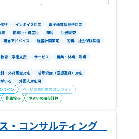
理代行
インボイス対応
電子帳簿保存法対応
費税
相続税・資産税
節税
税務調査
経営アドバイス
経営計画策定
労務、社会保険関連
教育・学術支援
サービス
農業・林業・漁業
取引・外貨預金対応
暗号資産（仮想通貨）対応
者がいる
外国人対応可
オンライン
やよいの白色申告 オンライン
弥生給与
やよいの給与計算
クス・コンサルティング