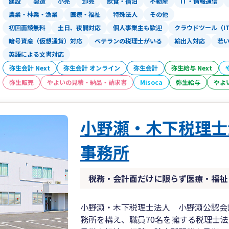
建設
製造
小売
卸売
飲食・宿泊
不動産
IT・情報通信
農業・林業・漁業
医療・福祉
特殊法人
その他
初回面談無料
土日、夜間対応
個人事業主も歓迎
クラウドツール（I
暗号資産（仮想通貨）対応
ベテランの税理士がいる
輸出入対応
若
英語による文書対応
弥生会計 Next
弥生会計 オンライン
弥生会計
弥生給与 Next
弥生販売
やよいの見積・納品・請求書
Misoca
弥生給与
やよ
小野瀬・木下税理士
事務所
税務・会計面だけに限らず医療・福祉
小野瀬・木下税理士法人 小野瀬公認会
務所を構え、職員70名を擁する税理士