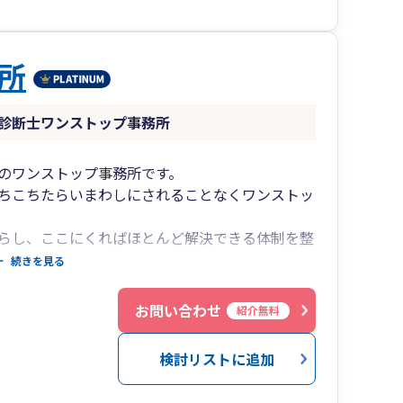
所
診断士ワンストップ事務所
のワンストップ事務所です。
ちこちたらいまわしにされることなくワンストッ
らし、ここにくればほとんど解決できる体制を整
携体制をひいております。 公認会計士の先生に
続きを見る
す。
お問い合わせ
紹介無料
あるのですが基本的に税理士の直接対応です。
検討リストに追加
ないことを考慮しても契約している税理士と相談