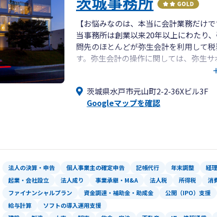
茨城事務所
【お悩みなのは、本当に会計業務だけで
当事務所は創業以来20年以上にわたり
問先のほとんどが弥生会計を利用して税
す。弥生会計の操作に関しては、弥生サ
ます。事務所の平均年齢は32.6歳。比
についてはお安いとのイメージが浸透し
茨城県水戸市元山町2-2-36Xビル3F
を兼ねているので、社会保険・雇用保険
Googleマップを確認
成まで一律にフォローしての顧問報酬体
プサービスを提供できております。
法人の決算・申告
個人事業主の確定申告
記帳代行
年末調整
経
起業・会社設立
法人成り
事業承継・M&A
法人税
所得税
消
ファイナンシャルプラン
資金調達・補助金・助成金
公開（IPO）支援
給与計算
ソフトの導入運用支援