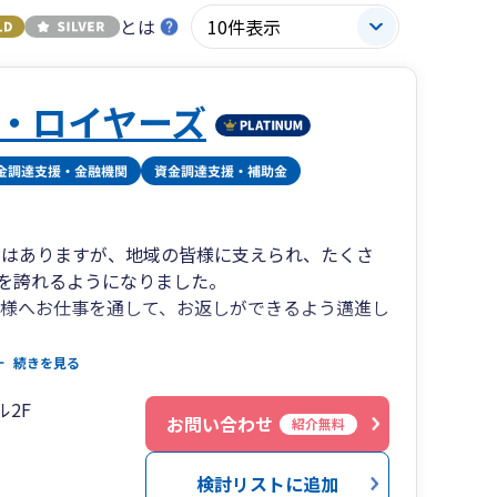
とは
・ロイヤーズ
所ではありますが、地域の皆様に支えられ、たくさ
を誇れるようになりました。
皆様へお仕事を通して、お返しができるよう邁進し
の軽さをモットーとし、税理士本人がお客様とお
続きを見る
ル2F
士・税理士・司法書士・行政書士など、各分野の
お問い合わせ
紹介無料
ご相談やお悩みの解決に対応しています。
悩み事がございましたら、お気軽にご相談くださ
検討リストに追加