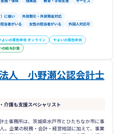
金融・保険
理美容
教育・学術支援
サービス
T）に強い
外貨取引・外貨預金対応
い担当者がいる
女性の担当者がいる
外国人対応可
やよいの青色申告 オンライン
やよいの青色申告
いの給与計算
法人 小野瀬公認会計士
・介護も支援スペシャリスト
計士事務所は、茨城県水戸市とひたちなか市に事
法人。企業の税務・会計・経営相談に加えて、事業