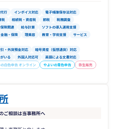
習いが握ってきた寿司しかでないようなケースと
理代行
インボイス対応
電子帳簿保存法対応
質問に答えられないという不満を持たせないため
費税
相続税・資産税
節税
税務調査
会保険関連
給与計算
ソフトの導入運用支援
を入れています。調査前調査調査後完全フォロー
金融・保険
理美容
教育・学術支援
サービス
トホームな事務所にする理由
取引・外貨預金対応
暗号資産（仮想通貨）対応
いイメージjがありサービス業的な感覚が少ない
者がいる
外国人対応可
英語による文書対応
めの事務所ですが敷居の低いそこにいてほっとす
いの白色申告 オンライン
やよいの青色申告
弥生販売
ん。（所長の目の届く範囲が定められるため）
おほめにあずかっています。
やすくをモットーに他より一歩上のワンモアサー
所
議、医療法人設立、ものづくり補助金、事業再構
のご相談は当事務所へ
成金も多対応しています。