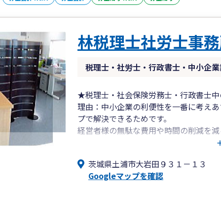
林税理士社労士事務
税理士・社労士・行政書士・中小企業
★税理士・社会保険労務士・行政書士中
理由：中小企業の利便性を一番に考えあ
プで解決できるためです。
経営者様の無駄な費用や時間の削減を減
えています。 司法書士、弁護士とは連
は非常勤として協力していただいていま
茨城県土浦市大岩田９３１－１３
Googleマップを確認
★税務調査の心配のない会計推進事務所
作業はスタッフにお任せしている部分も
他の士業では無資格者による相談対応が
時に顔も見せないようでは