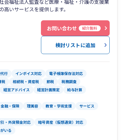
社会福祉法人監査など医療・福祉・介護の支援業
の高いサービスを提供します。
お問い合わせ
紹介無料
検討リストに追加
理代行
インボイス対応
電子帳簿保存法対応
費税
相続税・資産税
節税
税務調査
経営アドバイス
経営計画策定
給与計算
金融・保険
理美容
教育・学術支援
サービス
取引・外貨預金対応
暗号資産（仮想通貨）対応
者がいる