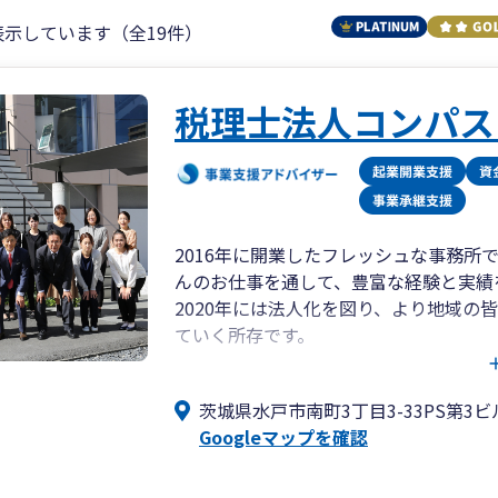
表示しています（全19件）
税理士法人コンパス
2016年に開業したフレッシュな事務
んのお仕事を通して、豊富な経験と実績
2020年には法人化を図り、より地域の
ていく所存です。
私は税理士の中では若く、フットワーク
会いする時間を大切にしています。
茨城県水戸市南町3丁目3-33PS第3ビ
また、士業ネットワークを構築し、弁護
Googleマップを確認
専門家と協力することで、スピーディに
変化の早い激動の時代、お困りごとやお
い。