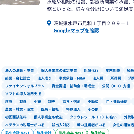
承継や相続の相談、診療所開業や承継、
務といった、様々な分野について満足度
茨城県水戸市見和１丁目２９９－１
Googleマップを確認
法人の決算・申告
個人事業主の確定申告
記帳代行
年末調整
経
起業・会社設立
法人成り
事業承継・M&A
法人税
所得税
消
ファイナンシャルプラン
資金調達・補助金・助成金
公開（IPO）支援
ソフトの導入運用支援
建設
製造
小売
卸売
飲食・宿泊
不動産
IT・情報通信
農業・林業・漁業
医療・福祉
特殊法人
その他
初回面談無料
個人事業主も歓迎
クラウドツール（IT）に強い
外貨
ベテランの税理士がいる
輸出入対応
若い担当者がいる
女性の担当
弥生会計 Next
弥生会計
弥生給与 Next
弥生給与