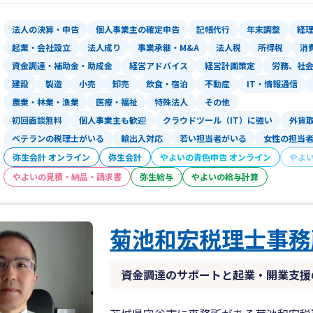
高いお寿司を寿司職人に頼んだところ見
同じような感覚になりかねません。
法人の決算・申告
個人事業主の確定申告
記帳代行
年末調整
経
担当がコロコロ変わる。税金会計以外の
起業・会社設立
法人成り
事業承継・M&A
法人税
所得税
消
です。
資金調達・補助金・助成金
経営アドバイス
経営計画策定
労務、社
税務調査、社保調査、監督署調査には力
建設
製造
小売
卸売
飲食・宿泊
不動産
IT・情報通信
農業・林業・漁業
医療・福祉
特殊法人
その他
★お客様が相談しやすい敷居の低いアッ
初回面談無料
個人事業主も歓迎
クラウドツール（IT）に強い
外貨
理由：会計事務所はどうしても敷居が高
傾向にあります。
ベテランの税理士がいる
輸出入対応
若い担当者がいる
女性の担当
そういったイメージをなくし、明るく広
弥生会計 オンライン
弥生会計
やよいの青色申告 オンライン
やよ
る場所つくりにこだわっています。
やよいの見積・納品・請求書
弥生給与
やよいの給与計算
いたずらに規模の拡大を目指していませ
スタッフの電話対応もいつもお客様から
女性ならではの親身に、優しく、わかり
菊池和宏税理士事務
ビスを目指しています。
行政書士資格も生かし、相続遺産分割協
築補助金
資金調達のサポートと起業・開業支援
社労士資格を生かし厚生労働省関連の助