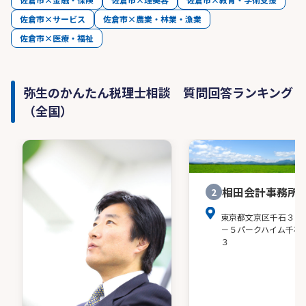
佐倉市×サービス
佐倉市×農業・林業・漁業
佐倉市×医療・福祉
弥生のかんたん税理士相談 質問回答ランキング
（全国）
相田会計事務所
2
東京都文京区千石３－
－５パークハイム千石
３