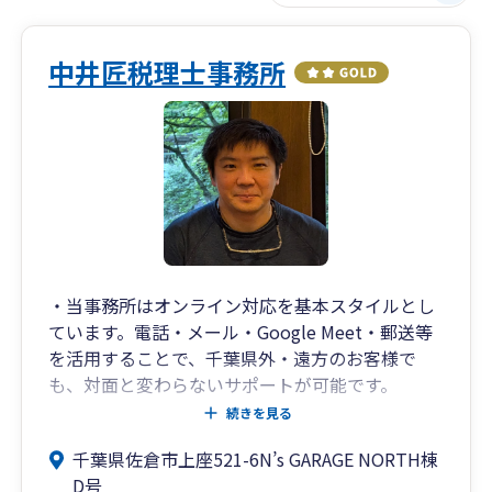
中井匠税理士事務所
・当事務所はオンライン対応を基本スタイルとし
ています。電話・メール・Google Meet・郵送等
を活用することで、千葉県外・遠方のお客様で
も、対面と変わらないサポートが可能です。
・千葉県佐倉市の南ユーカリが丘近郊（ユーカリ
続きを見る
が丘駅徒歩２分）に拠点を構え、主に中小企業の
千葉県佐倉市上座521-6N’s GARAGE NORTH棟
方、個人事業主の方に特化したサービスを提供し
D号
ております（認定経営革新等支援機関）。