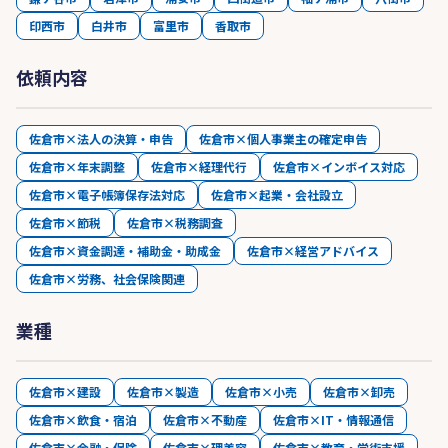
印西市
白井市
富里市
香取市
依頼内容
佐倉市×法人の決算・申告
佐倉市×個人事業主の確定申告
佐倉市×年末調整
佐倉市×経理代行
佐倉市×インボイス対応
佐倉市×電子帳簿保存法対応
佐倉市×起業・会社設立
佐倉市×節税
佐倉市×税務調査
佐倉市×資金調達・補助金・助成金
佐倉市×経営アドバイス
佐倉市×労務、社会保険関連
業種
佐倉市×建設
佐倉市×製造
佐倉市×小売
佐倉市×卸売
佐倉市×飲食・宿泊
佐倉市×不動産
佐倉市×IT・情報通信
佐倉市×金融・保険
佐倉市×理美容
佐倉市×教育・学術支援