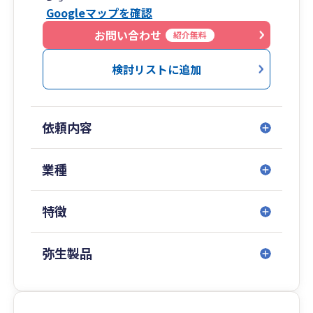
Googleマップを確認
・証券会社に3年ほど勤務した後、会計事務所・
税理士法人で15年以上、総合建設会社の経理責任
お問い合わせ
紹介無料
者として約5年の勤務と、この業界も長いので安
心してお任せください。
検討リストに追加
・税理士である私自身が担当させていただきます
ので、担当者の入れ替わりもございません。税務
調査の立会いも私が対応いたします。
依頼内容
・ご来所での対面、近隣のお客様へのご訪問、
Google Meetでのオンライン面談と、ご都合に合
わせてお選びいただけます。日々のやり取りはメ
業種
ール・電話・郵送で完結します。
・行政書士事務所も運営しており、相続関係書類
特徴
の作成はもちろん、建設業をはじめとした各種許
可取得申請、経営状況分析申請なども経験がござ
います。
弥生製品
・ご訪問時はスーツをあまり着用しません。軽装
が多いですので、あらかじめご了承ください。