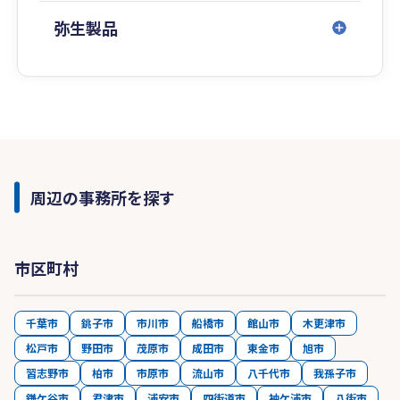
弥生製品
周辺の事務所を探す
市区町村
千葉市
銚子市
市川市
船橋市
館山市
木更津市
松戸市
野田市
茂原市
成田市
東金市
旭市
習志野市
柏市
市原市
流山市
八千代市
我孫子市
鎌ケ谷市
君津市
浦安市
四街道市
袖ケ浦市
八街市