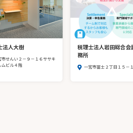
士法人大樹
税理士法人岩田総合会
務所
宮市せんい２－９－１６ササキ
ルムビル４階
一宮市冨士２丁目１５－