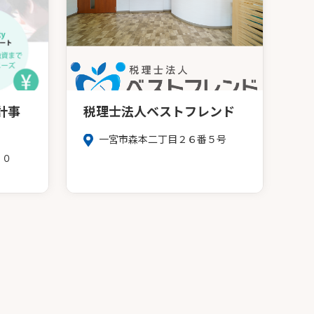
計事
税理士法人ベストフレンド
一宮市森本二丁目２６番５号
１０