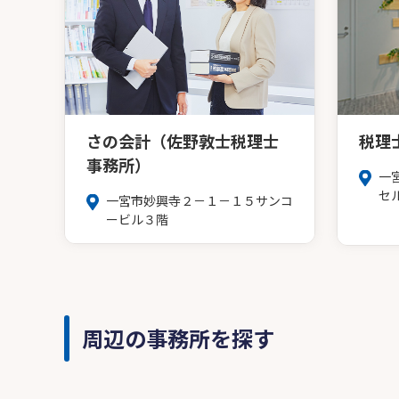
さの会計（佐野敦士税理士
税理
事務所）
一
セ
一宮市妙興寺２－１－１５サンコ
ービル３階
周辺の事務所を探す