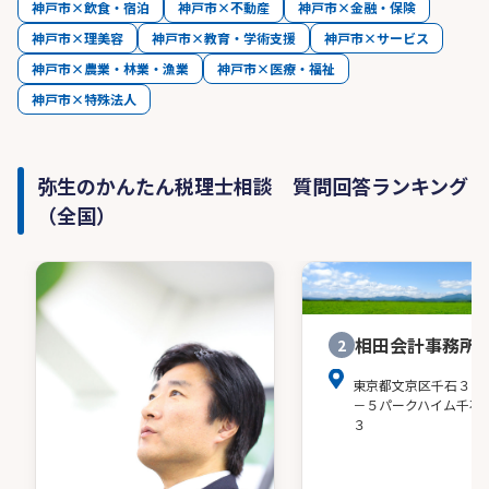
神戸市×飲食・宿泊
神戸市×不動産
神戸市×金融・保険
神戸市×理美容
神戸市×教育・学術支援
神戸市×サービス
神戸市×農業・林業・漁業
神戸市×医療・福祉
神戸市×特殊法人
弥生のかんたん税理士相談 質問回答ランキング
（全国）
相田会計事務所
2
東京都文京区千石３－
－５パークハイム千石
３