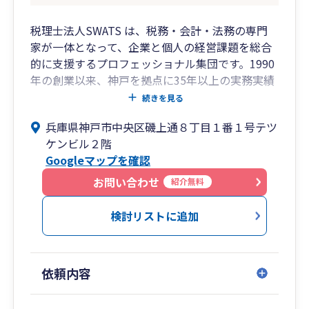
税理士法人SWATS は、税務・会計・法務の専門
家が一体となって、企業と個人の経営課題を総合
的に支援するプロフェッショナル集団です。1990
年の創業以来、神戸を拠点に35年以上の実務実績
を積み重ね、2025年には東京オフィスを開設し全
続きを見る
国対応を強化しました。
兵庫県神戸市中央区磯上通８丁目１番１号テツ
私たちは、単なる税務処理や申告書作成にとどま
ケンビル２階
らず、相続・事業承継、M&A、国際税務、財務戦
Googleマップを確認
略、税務調査対応など、複雑な局面にも法務の視
点を絡めて一貫したサポートを提供します。税理
お問い合わせ
紹介無料
士と弁護士が密接に連携する体制により、経営判
断やリスク管理にも踏み込んだ提案を実現し、ク
検討リストに追加
ライアントの安心と成長に貢献します。
神戸・東京の二拠点から、中小企業から個人事業
主まで、最適なソリューションをワンストップで
依頼内容
お届けします。