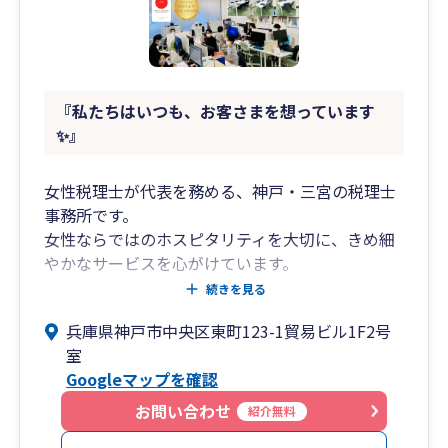
『私たちはいつも、お客さまを想っています
✨』
女性税理士が代表を務める、神戸・三宮の税理士
事務所です。
女性ならではのホスピタリティを大切に、きめ細
やかなサービスを心がけています。
初めての方でも安心して話せる【✨とことん話せ
続きを見る
る無料相談✨】を実施中です。
兵庫県神戸市中央区東町123-1貿易ビル1F2号
室
🤝お客さまとのつながりを大切に
Googleマップを確認
私たちは、ひとりひとりのお客様との“つなが
り”を大切にしています。 定期的な面談を通して
お問い合わせ
紹介無料
「お客様の今」を知るとともに、 「お客さまの