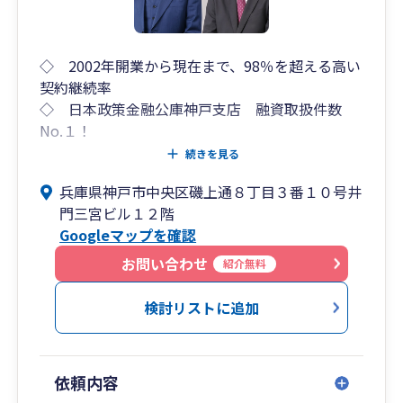
◇ 2002年開業から現在まで、98％を超える高い
契約継続率
◇ 日本政策金融公庫神戸支店 融資取扱件数
No.１！
◇ 融資手数料・成功報酬 一切ゼロ！
続きを見る
◇ 会社設立もご相談ください！
兵庫県神戸市中央区磯上通８丁目３番１０号井
◇ 相続税申告もお任せください！
門三宮ビル１２階
Googleマップを確認
お問い合わせ
紹介無料
検討リストに追加
依頼内容