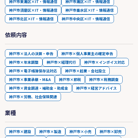
神戸市東灘区×IT・情報通信
神戸市灘区×IT・情報通信
神戸市須磨区×IT・情報通信
神戸市垂水区×IT・情報通信
神戸市北区×IT・情報通信
神戸市中央区×IT・情報通信
依頼内容
神戸市×法人の決算・申告
神戸市×個人事業主の確定申告
神戸市×年末調整
神戸市×経理代行
神戸市×インボイス対応
神戸市×電子帳簿保存法対応
神戸市×起業・会社設立
神戸市×事業承継・M&A
神戸市×節税
神戸市×税務調査
神戸市×資金調達・補助金・助成金
神戸市×経営アドバイス
神戸市×労務、社会保険関連
業種
神戸市×建設
神戸市×製造
神戸市×小売
神戸市×卸売