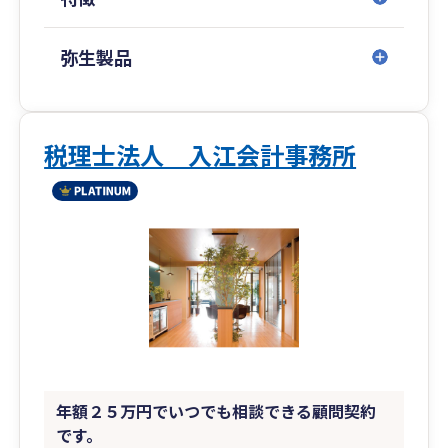
M&A以外の手法で、事業会社や医療機関の永続的
な成長と、オーナー家の財務基盤の安定の両立を
支援させて頂いています。
弥生製品
その他、企業経営の課題解決の手段として、組織
再編成や資本政策、M&Aに関し、顧問先様からの
ニーズを確認しながら提案・実行支援をさせて頂
いております。
税理士法人 入江会計事務所
もちろん、記帳代行業務や経理チェックの他、月
次業績の報告、決算申告等、日々の通常業務につ
いても、契約に基づき丁寧な対応をさせて頂いて
おります。
年額２５万円でいつでも相談できる顧問契約
です。