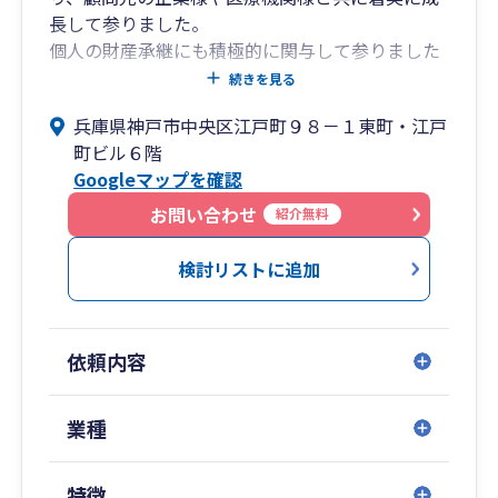
長して参りました。
個人の財産承継にも積極的に関与して参りました
ので、資産税に関する申告やコンサルティングで
続きを見る
豊富な実績を築いてまいりました。
兵庫県神戸市中央区江戸町９８－１東町・江戸
町ビル６階
近年は顧問先様のグループ化やM&Aのご要望に応
Googleマップを確認
えるため、資産税以外に組織再編成やM&Aの領域
も強化し、着実に実績を積み上げております。
お問い合わせ
紹介無料
現在、税理士3名が役員として就任しており、20
代から70代まで幅広い年齢層の役職員10名で顧問
検討リストに追加
先様をサポートさせていただきながら日々研鑽を
重ねております。
依頼内容
財産承継・事業承継など資産税の領域において
も、中長期の視点でご要望に応じた助言やサポー
トが可能です。
業種
特に近年、親族内承継の他、社内承継（MBO）の
手法を活用することが増えております。
特徴