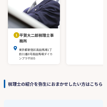
平賀大二郎税理士事
1
務所
東京都新宿区高田馬場1丁
目31番8号高田馬場ダイカ
ンプラザ805
税理士の紹介を弥生におまかせしたい方はこちら