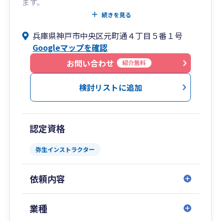
ます。
また、創業以来70年、地域に根ざし信頼と実績を
続きを見る
積み重ねてまいりました。
兵庫県神戸市中央区元町通４丁目５番１号
Googleマップを確認
弥生会計・やよいの青色申告を活用した業務効率
化の実績が豊富で、経理業務の負担軽減だけでな
お問い合わせ
紹介無料
く、リアルタイムでの数値把握による迅速な経営
判断を可能にします。
検討リストに追加
また、単なる税務申告にとどまらず、資金繰りや
利益改善など経営に直結する課題にも対応し、経
認定資格
営者の意思決定を支えるパートナーとして伴走い
たします。
弥生インストラクター
依頼内容
業種