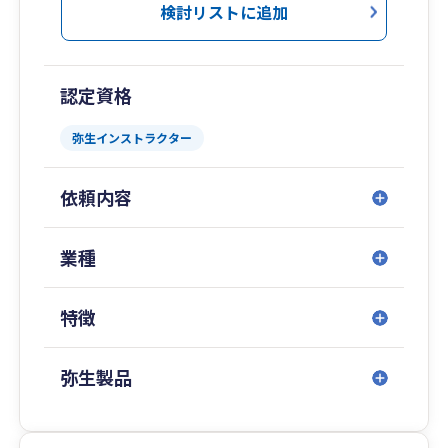
今」をお伝えできるよう日々業務に取り組んでい
検討リストに追加
ます。
📈創業支援・経営支援から成長企業へ一貫サポー
認定資格
ト
ゆう税理士事務所は、創業から経営成長までを一
弥生インストラクター
貫して支援します。
創業期には事業基盤を整え、安心してスタートで
依頼内容
きる体制づくりを。
経営期には「基盤整備」と「事業成長」のサイク
ルを回し、数字に基づく経営支援で成長企業へサ
業種
ポートします。
特徴
💌無料相談のご案内
経営の悩みは尽きないもの。 まずは、ゆう税理
士事務所のホームページからお気軽にご相談くだ
弥生製品
さい。 お客様の大切な瞬間に、最適なご提案を
お届けできるよう、 チーム一丸となってサポー
トいたします。