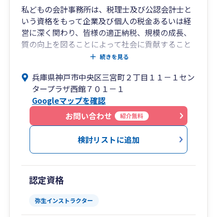
私どもの会計事務所は、税理士及び公認会計士と
いう資格をもって企業及び個人の税金あるいは経
営に深く関わり、皆様の適正納税、規模の成長、
質の向上を図ることによって社会に貢献すること
を目指しています。
続きを見る
取引先業種:
兵庫県神戸市中央区三宮町２丁目１１－１セン
建設業・製造業・設計事務所・不動産賃貸/管理
タープラザ西館７０１－１
業・印刷出版業・スーパー・観光業・ゴルフ場・
Googleマップを確認
アパレル業・美容院・雑貨制作/販売業・学校法
人・宗教法人・病院（内科・歯科・動物病院）・
お問い合わせ
紹介無料
飲食店・食品/酒類小売店・陶芸品店・Web管理
etc.
検討リストに追加
認定資格
弥生インストラクター