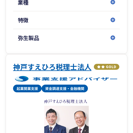
い」と思ってます。
業種
年商や従業員さんが少ないうちは、本当に年額１
５万円でご契約します。
特徴
売上規模が1000万/年を超えても、年額２５万円
で顧問契約も可能です。
弥生製品
（クラウドやチャット連携を図る事で、いつでも
相談できるスマートなプランです。）
※お問い合わせの際は、必ず「弥生のスマートプ
神戸すえひろ税理士法人
ランを見た」とお伝えください。