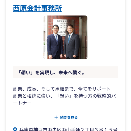
西原会計事務所
🏢アクセス
JR・阪神・阪急・地下鉄「三宮駅」各駅下車 神
戸市役所本庁南側、東遊園地の西側・旧居留地エ
リアにございます。 東遊園地の開放感と、人が集
う温かな雰囲気が調和する場所です。
初めての方でも、安心してお越しいただけます。
🌷 代表からのひとこと
「税理士事務所」という枠を超えて、 お客様の
「想い」を実現し、未来へ繋ぐ。
人生や事業に寄り添う“パートナー”でありたいと
考えています。 数字の先にある想いを大切に、こ
れからもお客様の未来に伴走いたします。
創業、成長、そして承継まで、全てをサポート
創業と相続に強い、「想い」を持つ方の戦略的パ
ートナー
◇ 兵庫・大阪エリア
続きを見る
◇ 経営者様と対面によるサポートを重視
兵庫県神戸市中央区中山手通２丁目３番１５号
◇ もちろんリモート対応可能