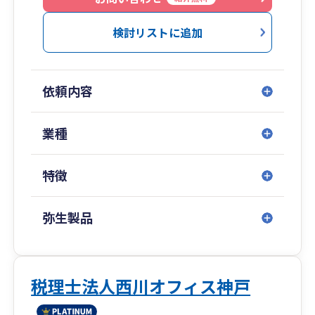
長年の実績と豊富な知識を活かし、今後も皆様の
複雑な税制や制度改正をわかりやすく整理し、経
お悩み事の相談窓口として、信頼されるパートナ
営に活かせる形でサポートします。
検討リストに追加
ーであり続けることを目標としております。
どんなご相談でもお気軽にお問い合わせくださ
税金のご相談から始まっても、気がつけば、いつ
い。
も話題はこれからの事業のことへと広がっていき
依頼内容
ます。
税務会計の課題を整理すると、その先にある将来
の可能性が見えてくることがあります。
業種
だからこそ、税金だけでなく事業そのものを見つ
めながら、一緒に考え、わくわくする伴走者であ
特徴
りたいと考えています。
税務は未来の選択肢を広げる力になります。
弥生製品
一人で考え込まず、まずは状況を整理するところ
から始めましょう。
税理士法人西川オフィス神戸