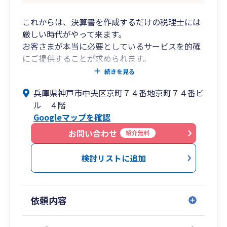
これからは、決算書を作成するだけの税理士には
厳しい時代がやって来ます。
お客さまが本当に必要としているサービスを的確
にご提供することが求められます。
続きを見る
入江会計事務所は、20年以上、創業支援に特化し
兵庫県神戸市中央区京町７４番地京町７４番ビ
て培ったノウハウに基づく助言、
ル ４階
25名の総合事務所としての組織対応力により、ス
Googleマップを確認
ピーディに対応します。
お問い合わせ
紹介無料
スタートアップしたばかりの経営者さんや、エン
ジニアさん等の一人法人様を
検討リストに追加
月額10,000円、決算料30,000円～で、専属スタッ
フが応援いたします。（年報酬総額：150,000円
～）
依頼内容
入江会計事務所は、本気で「起業家支援をした