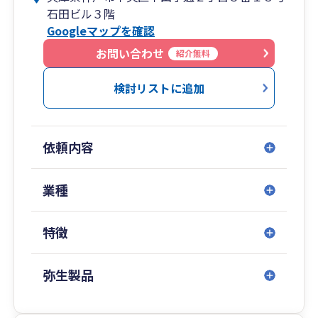
石田ビル３階
Googleマップを確認
◇ 実績×AIによる最適な帳簿作成支援
◇ 経営者の想いに沿った財務分析・税務対策
お問い合わせ
紹介無料
◇ 「想い」を実現する創業支援
検討リストに追加
◇ 医療税務会計に対応可能な税理士が在籍
◇ 貿易・輸出に対応可能な税理士が在籍
◇ 税務調査対応実績に自信
依頼内容
◇ セカンドオピニオン相談OK
◇ 新人スタッフではなく税理士または有資格者
業種
が御社の担当をします
◇ 他士業(社会保険労務士、弁護士、司法書士な
特徴
ど)との連携
◇ 30代の税理士在籍
◇ 相談無料 お気軽にご相談ください
弥生製品
神戸・大阪を中心に地域に根差し、西原会計事務