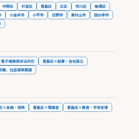
中野区
杉並区
豊島区
北区
荒川区
板橋区
市
小金井市
小平市
日野市
東村山市
国分寺市
市
×電子帳簿保存法対応
豊島区×起業・会社設立
労務、社会保険関連
区×金融・保険
豊島区×理美容
豊島区×教育・学術支援