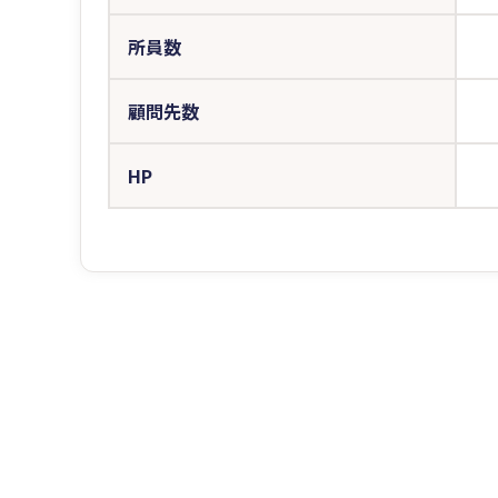
所員数
顧問先数
HP