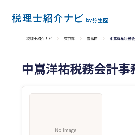
税理士紹介ナビ
東京都
豊島区
中嶌洋祐税務会
中嶌洋祐税務会計事
No Image