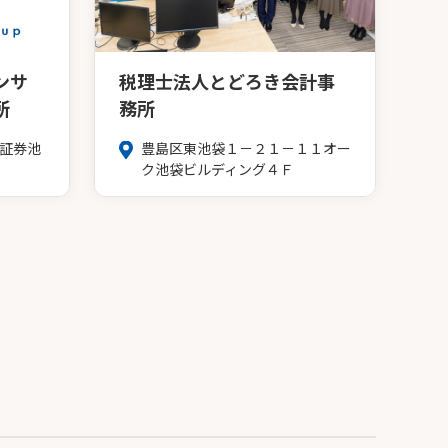
ンサ
税理士法人とどろき会計事
所
務所
和証券池
豊島区東池袋１－２１－１１オー
ク池袋ビルディング４Ｆ