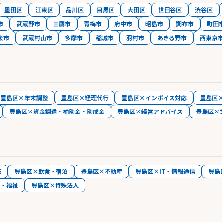
墨田区
江東区
品川区
目黒区
大田区
世田谷区
渋谷区
市
武蔵野市
三鷹市
青梅市
府中市
昭島市
調布市
町田
米市
武蔵村山市
多摩市
稲城市
羽村市
あきる野市
西東京
豊島区×年末調整
豊島区×経理代行
豊島区×インボイス対応
豊島区
豊島区×資金調達・補助金・助成金
豊島区×経営アドバイス
豊島区×
売
豊島区×飲食・宿泊
豊島区×不動産
豊島区×IT・情報通信
豊島
療・福祉
豊島区×特殊法人