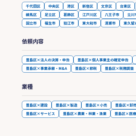
千代田区
中央区
港区
新宿区
文京区
台東区
練馬区
足立区
葛飾区
江戸川区
八王子市
立川
国立市
福生市
狛江市
東大和市
清瀬市
東久留
依頼内容
豊島区×法人の決算・申告
豊島区×個人事業主の確定申告
豊島区×事業承継・M&A
豊島区×節税
豊島区×税務調査
業種
豊島区×建設
豊島区×製造
豊島区×小売
豊島区×卸
豊島区×サービス
豊島区×農業・林業・漁業
豊島区×医