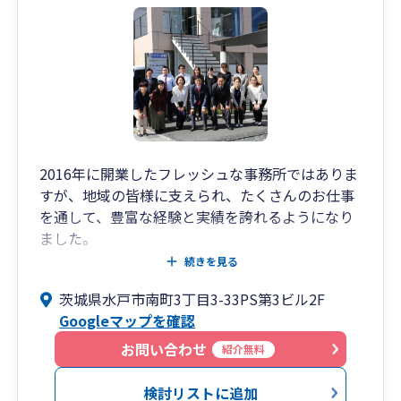
2016年に開業したフレッシュな事務所ではありま
すが、地域の皆様に支えられ、たくさんのお仕事
を通して、豊富な経験と実績を誇れるようになり
ました。
2020年には法人化を図り、より地域の皆様へお仕
続きを見る
事を通して、お返しができるよう邁進していく所
茨城県水戸市南町3丁目3-33PS第3ビル2F
存です。
Googleマップを確認
私は税理士の中では若く、フットワークの軽さを
モットーとし、税理士本人がお客様とお会いする
お問い合わせ
紹介無料
時間を大切にしています。
また、士業ネットワークを構築し、弁護士・税理
検討リストに追加