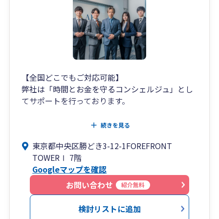
（週末対応も可。）
お客様のご要望に合わせて
LINE、chatwork、slackなどのSNSも使用してお
ります。
お客様ファーストで寄り添った対応を
全社員一同で心がけております。
【全国どこでもご対応可能】
税務調査については、
弊社は「時間とお金を守るコンシェルジュ」とし
弊所代表の甲田は業界でも指折りの交渉力を持っ
てサポートを行っております。
ており、
お客様からの信頼も非常に厚く、
税務相談・税務業務は当然とし、
続きを見る
会社様の立場に立ってしっかりと対応いたしま
電子帳簿保存や最新ツール等をご紹介・導入支援
す。
東京都中央区勝どき3-12-1FOREFRONT
させていただき、会計資料の受け渡しやお客様の
追徴０円で終わらせた実績が多数あります。
TOWERⅠ 7階
事務作業の簡素化をし”時間”をサポート、
Googleマップを確認
任せて安心の弊所までぜひお気軽にお問い合わせ
長期的な事業計画、短期的な資金・利益計画を一
お問い合わせ
紹介無料
ください。
緒に作成し、融資や節税・補助金等をご案内
し”キャッシュフロー”をサポートいたします。
検討リストに追加