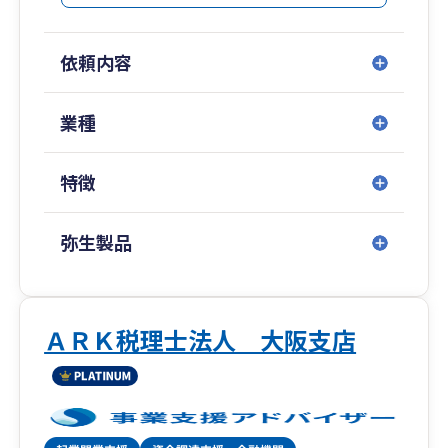
また、自社でコミュニケーション研修体制も整備
しており、お客様から話しやすい税理士としてサ
依頼内容
ポート可能です。
リモート面談も実施しているため、全国のお客様
業種
サポート可能となっております。
特徴
弥生製品
ＡＲＫ税理士法人 大阪支店