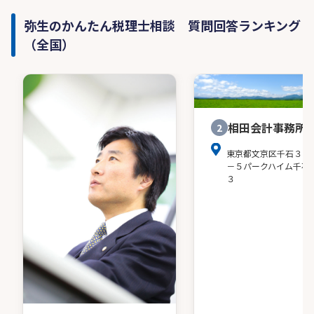
弥生のかんたん税理士相談 質問回答ランキング
（全国）
相田会計事務所
2
東京都文京区千石３－
－５パークハイム千石
３