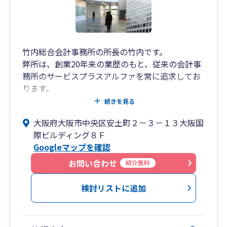
竹内総合会計事務所の所長の竹内です。
弊所は、創業20年来の業歴のもと、従来の会計事
務所のサービスプラスアルファを常に追求してお
ります。
所内には、税理士、中小企業診断士、行政書士、
続きを見る
社会保険労務士の専門家が在籍しており、中小企
大阪府大阪市中央区安土町２－３－１３大阪国
業者様に対し、経営のワンストップサービスの提
際ビルディング８Ｆ
供を心掛けて、スタッフ全員が日々研鑽を積んで
Googleマップを確認
おります。
ぜひ、一度ご相談にお越しくださいませ。
お問い合わせ
紹介無料
検討リストに追加