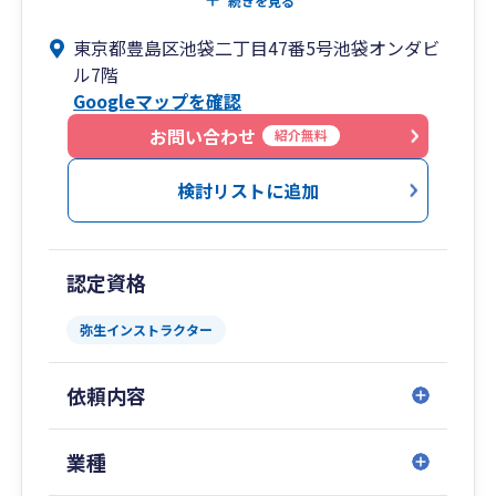
続きを見る
相談の内容としては「会社設立すべきか相談した
東京都豊島区池袋二丁目47番5号池袋オンダビ
い」ということや「会社設立の手続きをサポート
ル7階
してほしい」などオーソドックスな相談から「1
Googleマップを確認
日で会社設立したい」「副業で法人化したい」
「とにかく社長になりたい。しかし事業内容は決
お問い合わせ
紹介無料
まってない」など相談の内容は様々です。
検討リストに追加
2.面談はご来社又はZOOM、連絡は電話メールチ
ャットを活用
毎月多くのお客様からお問合せを頂きますが、全
認定資格
国対応できているのはお問合せ時にLINE（ライ
ン）やオンライン面談としてZOOM（ズーム）や
弥生インストラクター
Google Meet（グーグルミート）の活用やチャッ
トワークやを活用してるためです。
依頼内容
オンライン面談では私どもの顔を見えるようにし
て、画面共有するなどしながら臨場感ある形でサ
ポートしております。
業種
お客様から「直接会ったことはないけど、本当に