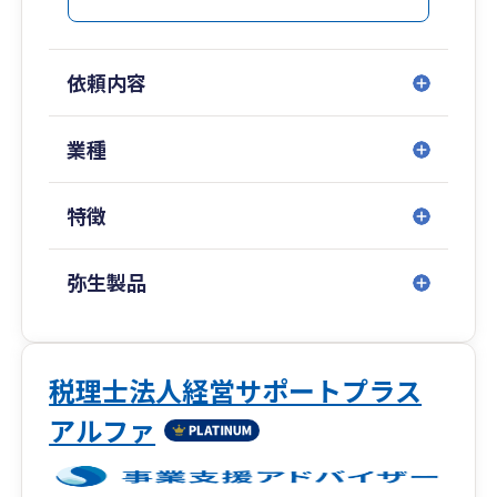
士・司法書士・行政書士など、各分野の専門家と
協力することで、スピーディにご相談やお悩みの
解決に対応しています。
依頼内容
変化の早い激動の時代、お困りごとやお悩み事が
ございましたら、お気軽にご相談ください。
業種
特徴
弥生製品
税理士法人経営サポートプラス
アルファ