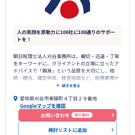
いから
サポートメニューが出来上がりました。
❚無料相談について
人の笑顔を原動力に100社に100通りのサポー
当社の無料相談は約2時間ほどお取りすることが
トを！
できます。
主にZOOMでの無料相談となります。
朝日税理士法人刈谷事務所は、親切・迅速・丁寧
無料相談時に大切にしていることは
をキーワードに、クライアントの立場に立ったア
・価値ある時間とするためお客様に貢献していく
ドバイスで「親身」という品質を大切にし、相
こと
続・贈与、確定申告、経営相談など、税務業務や
・疑問点をその場でクリアにすること
コンサルティング業務を通じて税理士としてクラ
続きを見る
・無料相談したからといって、当社へ依頼しなく
イアントの心に残る仕事が出来るよう心がけてお
愛知県刈谷市東陽町４丁目２９番地
ても全く構いません。というスタンス
ります。
Googleマップを確認
・追いかけ営業一切しない。
人の笑顔を原動力に100社に100通りのサポートを
お問い合わせ
紹介無料
ということです。
ご提供致します。
検討リストに追加
お気軽にご連絡いただければ幸いです。