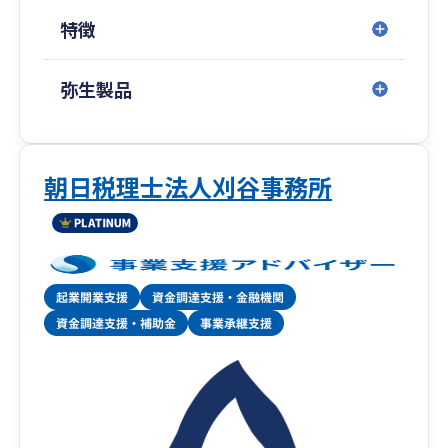
パートナーのようです。」とおっしゃって頂けた
特徴
ことが本当に嬉しく、いつでも気軽に相談できる
存在であると決めてお客様に関わっております。
弥生製品
3.税理士法人経営サポート「プラスアルファ」
起業したばかりのスタートアップの方の税務や会
計だけではなく、下記のこともサポート可能で
す。
朝日税理士法人刈谷事務所
・税務会計の顧問
・資金繰り顧問（将来の現預金残高を把握して定
期的に重要な経営判断する役目を担います）
・融資サポート
・補助金サポート
・内装工事ローンを活用した資金調達（税理士法
人でこの仕組みを持っているのは恐らく当社が唯
一であると自負しております。）
想いとしては経営者様の力になりたい。そんな想