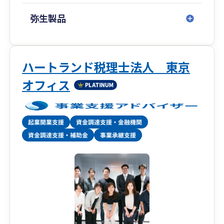
おり、中でも資金調達は、社会保険労務士法人併
設のため、融資や補助金から助成金までワンスト
弥生製品
ップで対応いたします。
税務顧問や会社設立はもちろん、税務調査対策や
相続対策、事業承継などの特殊業務まで、経営に
ハートランド税理士法人 東京
関わることであれば何でもお気軽にご相談くださ
オフィス
い。