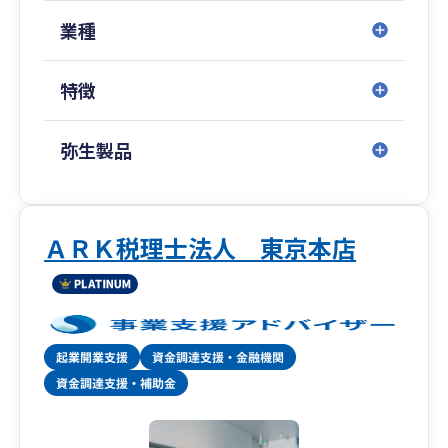
これまで様々な形で関与した顧客数は1,000社を
超えます。
業種
弊所はスタートアップ期に強い事務所として有名
特徴
ですが、
代表が税理士・公認会計士であることから
スタートアップ期、IPO期、上場後までと
弥生製品
すべての段階の関与がしっかりとできる数少ない
会計事務所で、
IPO期のお客様や上場企業のお客様も多数おりま
す。
ＡＲＫ税理士法人 東京本店
一人社長の会社から大企業まで幅広く、
また、さまざまな業種にも対応いたします。
業界でもトップクラスの知識と経験のあるスタッ
フが御社の担当として付き、
貴社にご負担をかけずにサポートいたします。
また、些細な不明点やご相談ごとなども
いつでも迅速かつ親切丁寧に対応いたします。