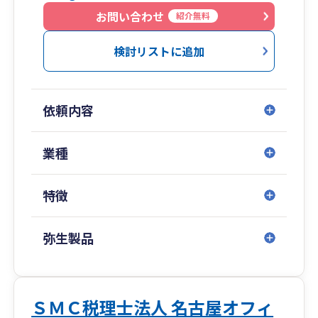
長期的な事業計画、短期的な資金・利益計画を一
お問い合わせ
紹介無料
緒に作成し、融資や節税・補助金等をご案内
し”キャッシュフロー”をサポートいたします。
検討リストに追加
また、自社でコミュニケーション研修体制も整備
しており、お客様から話しやすい税理士としてサ
依頼内容
ポート可能です。
リモート面談も実施しているため、全国のお客様
業種
サポート可能となっております。
特徴
弥生製品
ＳＭＣ税理士法人 名古屋オフィ