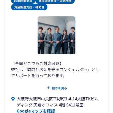
【全国どこでもご対応可能】
弊社は「時間とお金を守るコンシェルジュ」とし
てサポートを行っております。
税務相談・税務業務は当然とし、
続きを見る
電子帳簿保存や最新ツール等をご紹介・導入支援
大阪府大阪市中央区平野町3-4-14大阪TKビル
させていただき、会計資料の受け渡しやお客様の
ディング 天翔オフィス 4階 S411号室
事務作業の簡素化をし”時間”をサポート、
Googleマップを確認