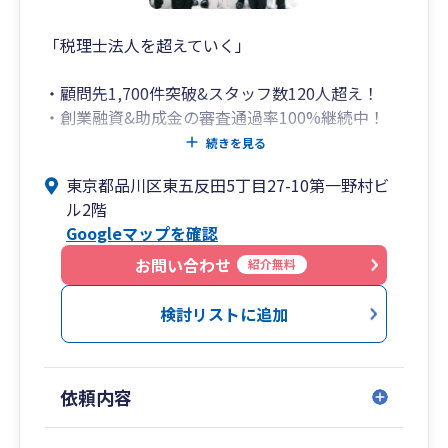
「税理士法人を超えていく」
・顧問先1,700件突破&スタッフ数120人超え！
・創業融資&助成金の審査通過率100%継続中！
（社会保険労務士法人併設）
続きを見る
・会社設立代行は顧問契約で代行手数料14万円が
東京都品川区東五反田5丁目27-10第一野村ビ
無料！（登記は司法書士が行います）
ル2階
・弥生会計の全サービス&ソフトに精通！（freee
Googleマップを確認
も全体のわずか数%しかいない五つ星認定アドバ
イザー）
お問い合わせ
紹介無料
・スタートアップの創業支援から売上数百億円規
模の大企業の事業承継まで対応可能！
検討リストに追加
ハートランド税理士法人（本社：大阪府北区）
は、どこの税理士事務所でもエースとなれる高度
依頼内容
な専門知識とコミュニケーション能力を兼ね備え
た人材が、中小企業向けに税務サービスを展開す