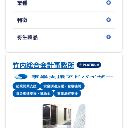
る稀有な税理士法人です。
業種
特に「資金調達」「創業支援」「クラウド会計導
特徴
入支援」「大企業の税務顧問」などを得意として
おり、中でも資金調達は、社会保険労務士法人併
設のため、融資や補助金から助成金までワンスト
弥生製品
ップで対応いたします。
税務顧問や会社設立はもちろん、税務調査対策や
相続対策、事業承継などの特殊業務まで、経営に
竹内総合会計事務所
関わることであれば何でもお気軽にご相談くださ
い。