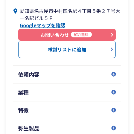
愛知県名古屋市中村区名駅４丁目５番２７号大
SMCグループは名古屋オフィスを本社としてお
一名駅ビル５Ｆ
り、税理士に加えて中小企業診断士や社会保険労
Googleマップを確認
務士等の士業が常駐しております。
そのため税理士だけでは対応しきれないサービス
お問い合わせ
紹介無料
として、採用に関するアドバイスや、完全成功報
酬1%の創業融資支援、補助金・助成金の迅速な
検討リストに追加
情報提供・提案を実施することで、全方位的なサ
ポートを提供し、お客様の事業成功を全面的に支
援しております。
依頼内容
また名古屋オフィスは医業クライアント230件以
上の実績を持ち、医療業種への対応力と提案力を
持ったスタッフが在籍しています。
業種
特徴
弥生製品