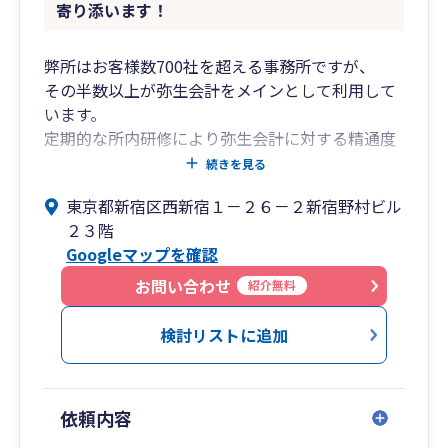
寄り添います！
弊所はお客様数700社を超える事務所ですが、
その半数以上が弥生会計をメインとして利用して
います。
定期的な所内研修により弥生会計に対する精通度
は高く、
続きを見る
操作に慣れた所員が親切かつ丁寧に対応いたしま
東京都新宿区西新宿１－２６－２新宿野村ビル
す。
２３階
Googleマップを確認
所長の年齢は47歳、業界経験約25年。
企業の会計・税務対応のみならず、
お問い合わせ
紹介無料
財務コンサル、融資・補助金申請支援なども対応
可能です。
検討リストに追加
弊所は従業員数が約40名ほどの事務所で、
新宿高層ビル群の一角である
依頼内容
新宿野村ビルに拠点を構える事務所です。