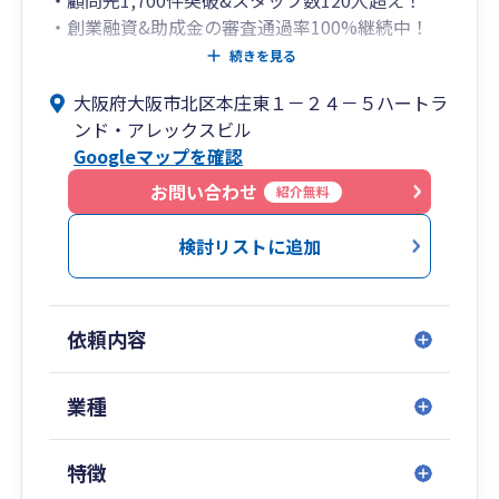
・顧問先1,700件突破&スタッフ数120人超え！
・創業融資&助成金の審査通過率100%継続中！
（社会保険労務士法人併設）
続きを見る
・会社設立代行は顧問契約で代行手数料14万円が
大阪府大阪市北区本庄東１－２４－５ハートラ
無料！（登記は司法書士が行います）
ンド・アレックスビル
・弥生会計の全サービス&ソフトに精通！（freee
Googleマップを確認
も全体のわずか数%しかいない五つ星認定アドバ
イザー）
お問い合わせ
紹介無料
・スタートアップの創業支援から売上数百億円規
模の大企業の事業承継まで対応可能！
検討リストに追加
ハートランド税理士法人（大阪府北区）は、どこ
の税理士事務所でもエースとなれる高度な専門知
依頼内容
識とコミュニケーション能力を兼ね備えた人材
が、中小企業向けに税務サービスを展開する稀有
な税理士法人です。
業種
特に「資金調達」「創業支援」「クラウド会計導
特徴
入支援」「大企業の税務顧問」などを得意として