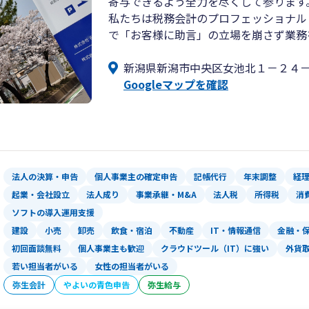
寄与できるよう全力を尽くして参ります
私たちは税務会計のプロフェッショナル
で「お客様に助言」の立場を崩さず業務
新潟県新潟市中央区女池北１－２４
Googleマップを確認
法人の決算・申告
個人事業主の確定申告
記帳代行
年末調整
経
起業・会社設立
法人成り
事業承継・M&A
法人税
所得税
消
ソフトの導入運用支援
建設
小売
卸売
飲食・宿泊
不動産
IT・情報通信
金融・
初回面談無料
個人事業主も歓迎
クラウドツール（IT）に強い
外貨
若い担当者がいる
女性の担当者がいる
弥生会計
やよいの青色申告
弥生給与