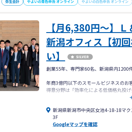
弥生会計
やよいの青色申告 オンライン
やよいの白色申告 オンライン
【月6,380円～
新潟オフィス【初回
い】
創業55年、専門家60名、新潟県内12
年商3億円以下のスモールビジネスのお
得意分野は「効率化による低価格丸投げ
皆様には事業に専念していただけるよう
新潟県新潟市中央区女池4-18-18マ
一番身近なパートナーとしてご利用くだ
3F
Googleマップを確認
情報充実の公式HPもぜひご覧ください