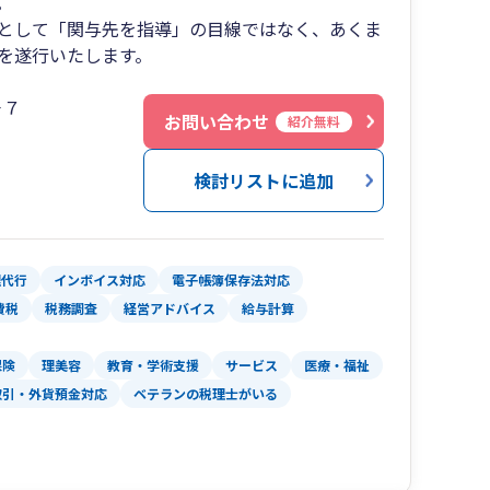
。
として「関与先を指導」の目線ではなく、あくま
を遂行いたします。
－７
お問い合わせ
紹介無料
検討リストに追加
理代行
インボイス対応
電子帳簿保存法対応
費税
税務調査
経営アドバイス
給与計算
保険
理美容
教育・学術支援
サービス
医療・福祉
取引・外貨預金対応
ベテランの税理士がいる