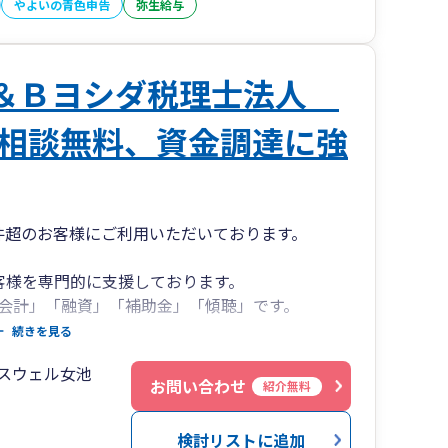
やよいの青色申告
弥生給与
】Ｌ＆Ｂヨシダ税理士法人
相談無料、資金調達に強
00件超のお客様にご利用いただいております。
客様を専門的に支援しております。
会計」「融資」「補助金」「傾聴」です。
続きを見る
にサポートいたします！
クスウェル女池
さい。
お問い合わせ
紹介無料
！
検討リストに追加