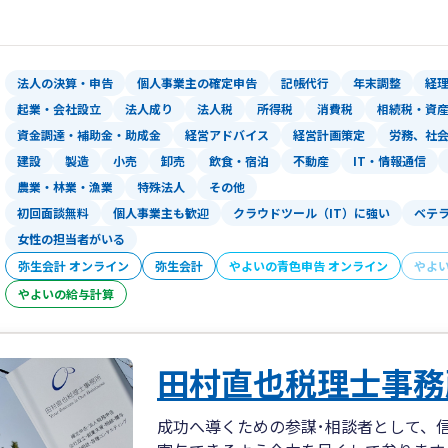
https://www.yoshida-zeimu.jp/
法人の決算・申告
個人事業主の確定申告
記帳代行
年末調整
経
起業・会社設立
法人成り
法人税
所得税
消費税
相続税・資
資金調達・補助金・助成金
経営アドバイス
経営計画策定
労務、社
建設
製造
小売
卸売
飲食・宿泊
不動産
IT・情報通信
農業・林業・漁業
特殊法人
その他
初回面談無料
個人事業主も歓迎
クラウドツール（IT）に強い
ベテ
女性の担当者がいる
弥生会計 オンライン
弥生会計
やよいの青色申告 オンライン
やよ
やよいの給与計算
田村直也税理士事務
成功へ導くための参謀･相談者として、