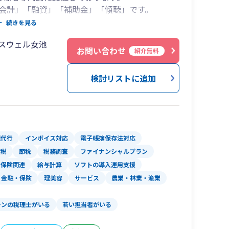
会計」「融資」「補助金」「傾聴」です。
続きを見る
にサポートいたします！
クスウェル女池
さい。
お問い合わせ
紹介無料
！
検討リストに追加
理代行
インボイス対応
電子帳簿保存法対応
産税
節税
税務調査
ファイナンシャルプラン
会保険関連
給与計算
ソフトの導入運用支援
金融・保険
理美容
サービス
農業・林業・漁業
ランの税理士がいる
若い担当者がいる