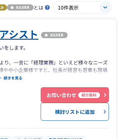
とは
アシスト
いをします。
より、一言に「経理業務」といえど様々なニーズ
様や中小企業様ですと、社長が経営も営業も現場
も多いのではないでしょうか。
続きを見る
から自社で入力できる体制を整えたいお客様ま
各スタッフの強みを活かしお客様ごとに合ったサ
お問い合わせ
紹介無料
す。入力のみでなく、資料整理や給与計算、仕入
ごともお気軽にご相談ください。
検討リストに追加
アリングし、お客様に寄り添った効率化を提案い
より多くの価値を創造するお手伝いをいたしま