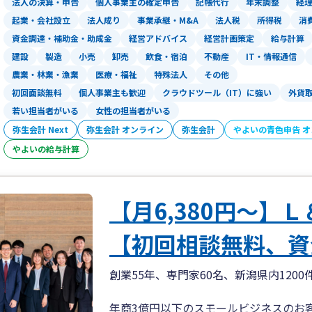
法人の決算・申告
個人事業主の確定申告
記帳代行
年末調整
経
起業・会社設立
法人成り
事業承継・M&A
法人税
所得税
消
資金調達・補助金・助成金
経営アドバイス
経営計画策定
給与計算
建設
製造
小売
卸売
飲食・宿泊
不動産
IT・情報通信
農業・林業・漁業
医療・福祉
特殊法人
その他
初回面談無料
個人事業主も歓迎
クラウドツール（IT）に強い
外貨
若い担当者がいる
女性の担当者がいる
弥生会計 Next
弥生会計 オンライン
弥生会計
やよいの青色申告 
やよいの給与計算
【月6,380円～】
【初回相談無料、資
創業55年、専門家60名、新潟県内12
年商3億円以下のスモールビジネスのお