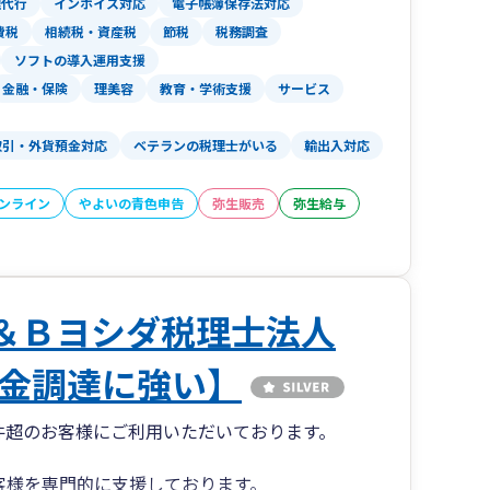
理代行
インボイス対応
電子帳簿保存法対応
費税
相続税・資産税
節税
税務調査
ソフトの導入運用支援
金融・保険
理美容
教育・学術支援
サービス
取引・外貨預金対応
ベテランの税理士がいる
輸出入対応
オンライン
やよいの青色申告
弥生販売
弥生給与
Ｌ＆Ｂヨシダ税理士法人
金調達に強い】
00件超のお客様にご利用いただいております。
客様を専門的に支援しております。