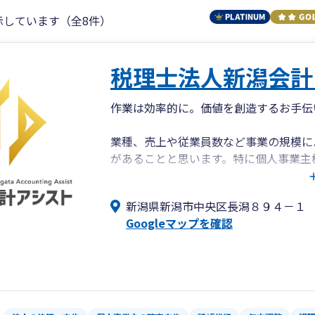
示しています（全8件）
税理士法人新潟会計
作業は効率的に。価値を創造するお手伝
業種、売上や従業員数など事業の規模に
があることと思います。特に個人事業主
も経理も…とすべて抱えている事業者様
弊所では、入力を一から任せたいお客様
新潟県新潟市中央区長潟８９４－１
で、様々な個別ニーズに対応しており、
Googleマップを確認
ービスをご提案させていただいておりま
先への振込等、毎月の経理業務のお困り
お客様それぞれのお困りごとを丁寧にヒ
たします。作業にかける時間を削減し、
す。