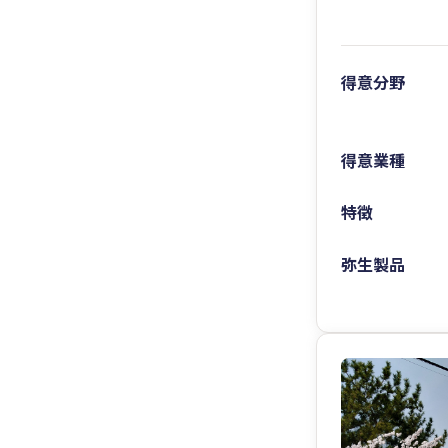
得意分野
得意業種
特徴
弥生製品