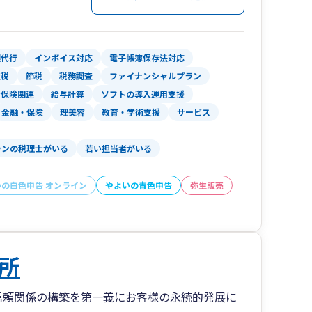
理代行
インボイス対応
電子帳簿保存法対応
産税
節税
税務調査
ファイナンシャルプラン
会保険関連
給与計算
ソフトの導入運用支援
金融・保険
理美容
教育・学術支援
サービス
ランの税理士がいる
若い担当者がいる
いの白色申告 オンライン
やよいの青色申告
弥生販売
所
信頼関係の構築を第一義にお客様の永続的発展に