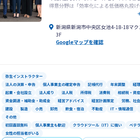
得意分野は「効率化による低価格丸投げ
皆様には事業に専念していただけるよう
新潟県新潟市中央区女池4-18-18マ
一番身近なパートナーとしてご利用くだ
3F
Googleマップを確認
情報充実の公式HPもぜひご覧ください
https://www.yoshida-zeimu.jp/
弥生インストラクター
法人の決算・申告
個人事業主の確定申告
記帳代行
年末調整
経
起業・会社設立
法人成り
法人税
所得税
消費税
相続税・資
資金調達・補助金・助成金
経営アドバイス
経営計画策定
労務、社
建設
製造
小売
卸売
飲食・宿泊
不動産
IT・情報通信
その他
初回面談無料
個人事業主も歓迎
クラウドツール（IT）に強い
ベテ
女性の担当者がいる