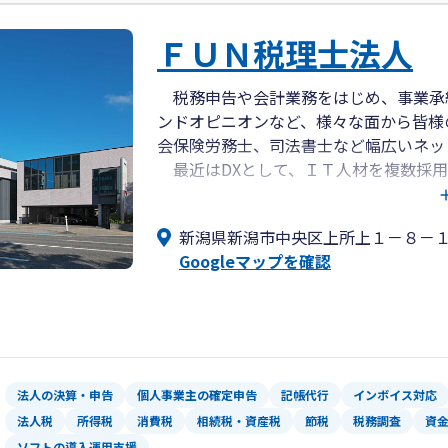
ＦＵＮ税理士法人
税務申告や会計業務をはじめ、事業承
ンドオピニオンなど、様々な面から皆様
会保険労務士、司法書士など幅広いネッ
最近はDXとして、ＩＴ人材を複数採用
お客様へのDX支援も視野に入れており
目標や戦略を共有し、未来に向かって
新潟県新潟市中央区上所上１－８－
Googleマップを確認
法人の決算・申告
個人事業主の確定申告
記帳代行
インボイス対応
法人税
所得税
消費税
相続税・資産税
節税
税務調査
資
ソフトの導入運用支援