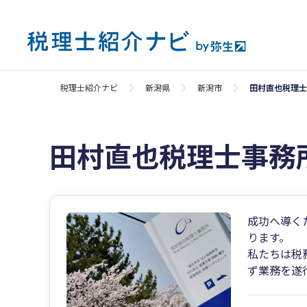
税理士紹介ナビ
新潟県
新潟市
田村直也税理士
田村直也税理士事務
成功へ導く
ります。
私たちは税
ず業務を遂