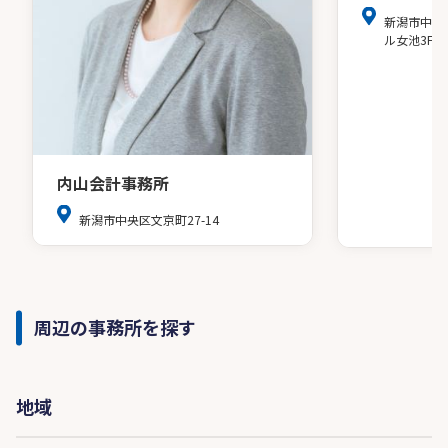
新潟市中央区
ル女池3F
内山会計事務所
新潟市中央区文京町27-14
周辺の事務所を探す
地域