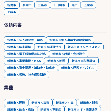
新潟市
長岡市
三条市
十日町市
燕市
五泉市
上越市
依頼内容
新潟市×法人の決算・申告
新潟市×個人事業主の確定申告
新潟市×年末調整
新潟市×経理代行
新潟市×インボイス対応
新潟市×電子帳簿保存法対応
新潟市×起業・会社設立
新潟市×事業承継・M&A
新潟市×節税
新潟市×税務調査
新潟市×資金調達・補助金・助成金
新潟市×経営アドバイス
新潟市×労務、社会保険関連
業種
新潟市×建設
新潟市×製造
新潟市×小売
新潟市×卸売
新潟市×飲食・宿泊
新潟市×不動産
新潟市×IT・情報通信