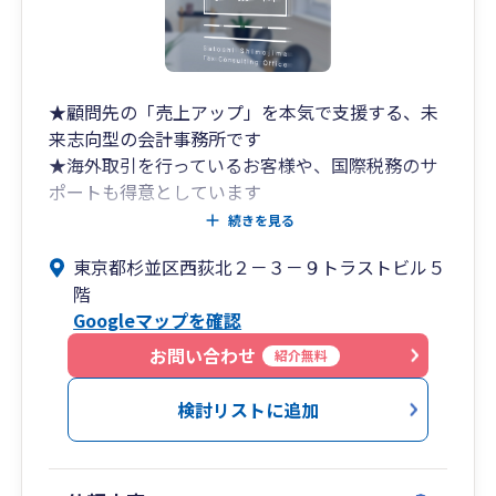
★顧問先の「売上アップ」を本気で支援する、未
来志向型の会計事務所です
★海外取引を行っているお客様や、国際税務のサ
ポートも得意としています
続きを見る
お客様のもっとも身近な経営パートナーとして、
東京都杉並区西荻北２－３－９トラストビル５
【皆様と一緒に考え、悩み、一緒に成長した
階
い！】と考えている税理士事務所です。
Googleマップを確認
ひとりひとりのお客様を大切に、誠実に対応させ
ていただいております。
お問い合わせ
紹介無料
クラウド会計やAI・ITツールを最大限活用して、
検討リストに追加
従来の会計事務所が行っていたサービスを省力化
し、
【売上拡大】や【利益アップ】、【資金繰りの改