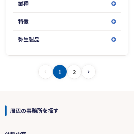
○ 資金繰りに関するアドバイス、資金調達支援
業種
資金残高の分析を行い、、健全な資金繰りの実現
をサポートいたします。
特徴
○ 資産活用・資産承継に関するアドバイス
相続税の試算を行い、個人の資産承継をスムーズ
に行えるよう、方法面・税金面からサポートいた
弥生製品
します。
○ 自計化支援
会計システムへの入力方法を簡便化・仕組化・マ
ニュアル化することで自計化をサポートいたしま
1
2
す。
周辺の事務所を探す