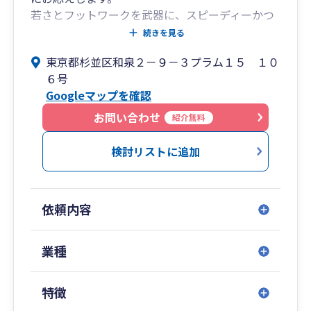
若さとフットワークを武器に、スピーディーかつ
正確な対応を実施しており、顧問先様へは全て代
続きを見る
表である税理士の酒井が直接ご対応いたしますの
東京都杉並区和泉２－９－３プラム１５ １０
で、他社のように無資格の従業員が担当になるこ
６号
とはございません。
Googleマップを確認
知識や経験不足の担当者や退職等による担当変更
の煩わしさは皆無です。
お問い合わせ
紹介無料
節税対策から税務申告業務まで、税に関するお悩
みやご要望がございましたらぜひご相談くださ
検討リストに追加
い。
経験豊富な税理士が貴社をバックアップ致しま
す。
依頼内容
業種
特徴