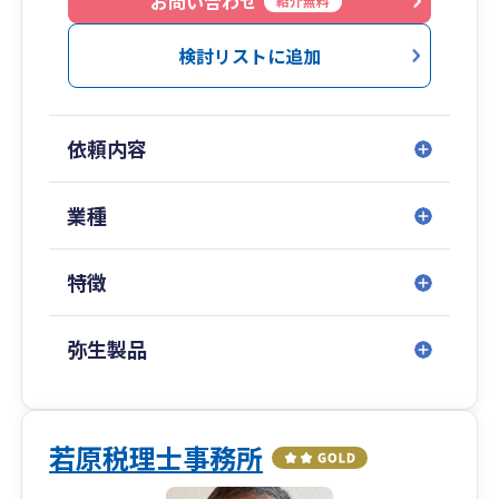
お問い合わせ
紹介無料
クライアント様は北海道から九州まで多彩な地域
の方の支援をさせていただいております。
検討リストに追加
当事務所の詳細につきましては、当事務所のHPを
ご覧ください。https://ohori-kaikei.com/
依頼内容
当事務所はご面談対応は税理士が行い、記帳業務
などについてはスタッフで対応する方法を取って
おります。
業種
お問い合わせについては、専用のチャットソフト
を用いており、税理士＆スタッフ＆クライアント
特徴
様ですべての情報を共有する仕組みとしておりま
す。
弥生製品
資料の受け渡し等についてはお客様毎に対応が
様々ですが、毎月郵送していただく形がクライア
ント様にとっても最も負担は少ないのかなと感じ
ております。
若原税理士事務所
他の方法としましては、すべての資料をデータ化