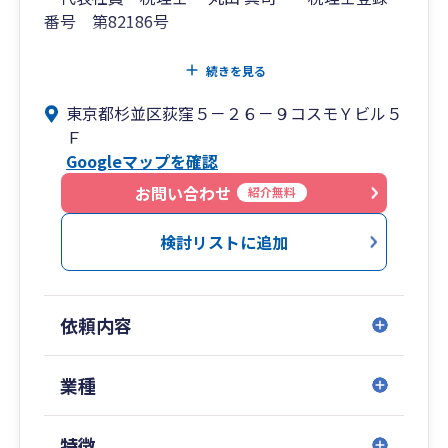
番号 第82186号
創業 昭和10年 平成25年税理士法人に組織変
続きを見る
更
東京都杉並区荻窪５－２６－９コスモＹビル５
Ｆ
Googleマップを確認
お問い合わせ
紹介無料
検討リストに追加
依頼内容
業種
特徴