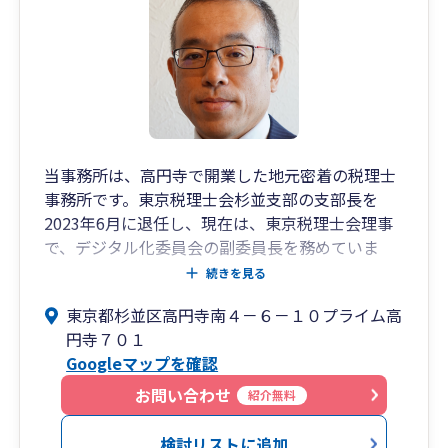
してデジタル共有していただく方やエクセル記帳
まではご自身でされるので細かな帳票については
こちらでは把握しない方などがございます。一番
良い方法を面談にてお伺いさせていただければと
思います。
面談については距離が許せば当事務所にて、お互
いに距離がある場合にはオンラインで対応できれ
当事務所は、高円寺で開業した地元密着の税理士
ばと考えております。
事務所です。東京税理士会杉並支部の支部長を
それではよろしくお願いいたします。
2023年6月に退任し、現在は、東京税理士会理事
で、デジタル化委員会の副委員長を務めていま
す。クライアント様に最適な、経理業務の省力化
続きを見る
をご提案いたします。よろしくお願いします。
東京都杉並区高円寺南４－６－１０プライム高
円寺７０１
Googleマップを確認
お問い合わせ
紹介無料
検討リストに追加