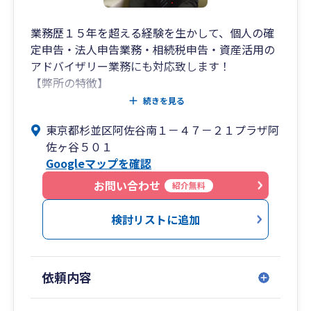
業務歴１５年を超える経験を生かして、個人の確
定申告・法人申告業務・相続税申告・資産活用の
アドバイザリー業務にも対応致します！
【弊所の特徴】
① 各種税務（個人・法人・相続）に精通した公
続きを見る
認会計士／税理士のきめ細やかな対応
東京都杉並区阿佐谷南１－４７－２１プラザ阿
② ご相談への迅速かつ適切な対応
佐ヶ谷５０１
③ お客様の立場に立ったわかりやすく、丁寧な
Googleマップを確認
対応
お問い合わせ
紹介無料
【サポート内容】
○ 損益情報のタイムリーな報告
検討リストに追加
適時適切な記帳によって将来の意思決定をサポー
トいたします。
○ 経費削減・業務改善のアドバイス
依頼内容
経費の分析を行い、利益の次につながる経営をサ
ポートいたします。