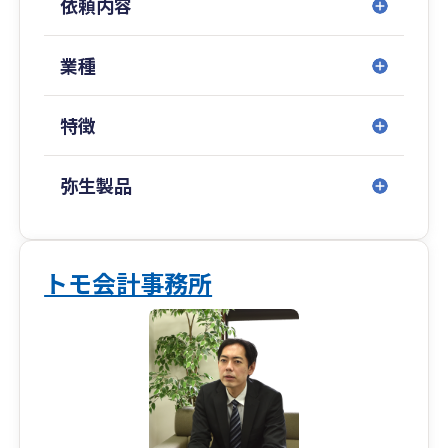
依頼内容
善】など、
お客様にとって本当に価値のあるサービスを提供
することに注力しています。
業種
節税はもちろん、支払う税金を最小化するだけで
特徴
なく、
【残るお金が最大化】できるような経営アドバイ
スを心掛けています。
弥生製品
「頑張っているのに売上が増えない」
「忙しいのにお金が残らない」
「何が問題なのか分からない」
トモ会計事務所
といった経営者のお悩みを、一緒になって解決し
ていきます。
当社は「お客様の未来を一緒に考えられる」税理
士事務所を目指しています。
お客様が実現したい未来に向かって成長するため
に、本気でお手伝いします！！