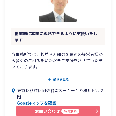
創業期に本業に専念できるように支援いたし
ます！
当事務所では、杉並区近郊の創業期の経営者様か
ら多くのご相談をいただきご支援をさせていただ
いております。
創業のタイミングは、やるべきことも多く、今後
続きを見る
の事業がどうなるか不安な時期でもあります。
東京都杉並区阿佐谷南３－１－１９横川ビル２
会計や税務におけるトラブルや課税のリスクを最
階
小限に抑えると供に経営者の手間を減らし、本業
Googleマップを確認
に専念していただき事業を軌道に乗せ業績を伸ば
してくため時間を創出するお手伝いをさせていた
お問い合わせ
紹介無料