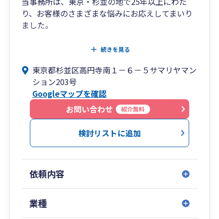
当事務所は、東京・杉並の地で25年以上にわた
り、お客様のさまざまな悩みにお応えしてまいり
ました。
・起業したいけど、何をしたらいいかわからない
続きを見る
方
東京都杉並区高円寺南１－６－５サマリヤマン
・起業後の資金繰りや経営全般に不安のある方
ション203号
・創業融資を受けられるか不安をお持ちの方
Googleマップを確認
・将来発生する相続に対する不安をお持ちの方
・税理士の変更をお考えの方
お問い合わせ
紹介無料
このようなお悩みがございましたら、お気軽にご
検討リストに追加
相談ください。
当事務所は、「経営革新等支援機関」として認定
を受けています。
依頼内容
お客様お一人お一人の経営に関する悩みに耳を傾
け、解決するために伴走致します。
業種