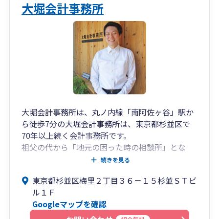
大堀会計事務所
大堀会計事務所は、丸ノ内線「南阿佐ヶ谷」駅か
ら徒歩7分の大堀会計事務所は、東京都杉並区で
70年以上続く会計事務所です。
祖父の代から「地元の困った時の相談所」とな
り、地元の中小企業を元気にすることを目標とし
続きを見る
ております。
東京都杉並区梅里２丁目３６－１５杉並ＳＴビ
ル１Ｆ
現在はクラウド会計システム、WEB面談等を利用
Googleマップを確認
して直接お会いしない方々の会計・税務を処理さ
せていただくことも多くなりました。