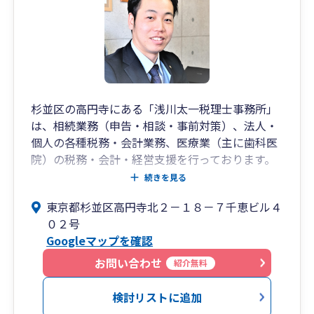
杉並区の高円寺にある「浅川太一税理士事務所」
は、相続業務（申告・相談・事前対策）、法人・
個人の各種税務・会計業務、医療業（主に歯科医
院）の税務・会計・経営支援を行っております。
皆様の「ありがとう」の言葉を一つでも多く聞く
続きを見る
ために、常にお客様の立場を考えながら、細かく
東京都杉並区高円寺北２－１８－７千恵ビル４
ヒアリングを行い、迅速かつ丁寧で的確な対応を
０２号
お約束します。
Googleマップを確認
お問い合わせ
紹介無料
検討リストに追加