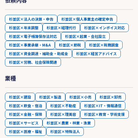
依頼内容
杉並区×法人の決算・申告
杉並区×個人事業主の確定申告
杉並区×年末調整
杉並区×経理代行
杉並区×インボイス対応
杉並区×電子帳簿保存法対応
杉並区×起業・会社設立
杉並区×事業承継・M&A
杉並区×節税
杉並区×税務調査
杉並区×資金調達・補助金・助成金
杉並区×経営アドバイス
杉並区×労務、社会保険関連
業種
杉並区×建設
杉並区×製造
杉並区×小売
杉並区×卸売
杉並区×飲食・宿泊
杉並区×不動産
杉並区×IT・情報通信
杉並区×金融・保険
杉並区×理美容
杉並区×教育・学術支援
杉並区×サービス
杉並区×農業・林業・漁業
杉並区×医療・福祉
杉並区×特殊法人