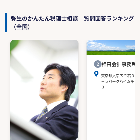
弥生のかんたん税理士相談 質問回答ランキング
（全国）
相田会計事務所
2
東京都文京区千石３－
－５パークハイム千石
３