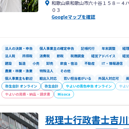
和歌山県和歌山市六十谷１５８－４
実績の伴う専門力と蓄積されたノウハウ
０３
にサポートします。
Googleマップを確認
法人の決算・申告
個人事業主の確定申告
記帳代行
年末調整
経
法人税
所得税
消費税
節税
税務調査
経営アドバイス
経
建設
製造
小売
卸売
飲食・宿泊
不動産
IT・情報通信
農業・林業・漁業
特殊法人
その他
個人事業主も歓迎
輸出入対応
若い担当者がいる
外国人対応可
弥生会計 オンライン
弥生会計
やよいの青色申告 オンライン
やよ
やよいの見積・納品・請求書
Misoca
税理士行政書士吉川