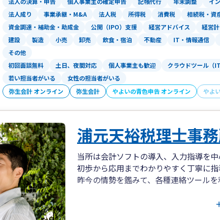
法人の決算・申告
個人事業主の確定申告
記帳代行
年末調整
イ
法人成り
事業承継・M&A
法人税
所得税
消費税
相続税・資
資金調達・補助金・助成金
公開（IPO）支援
経営アドバイス
経営計
建設
製造
小売
卸売
飲食・宿泊
不動産
IT・情報通信
その他
初回面談無料
土日、夜間対応
個人事業主も歓迎
クラウドツール（I
若い担当者がいる
女性の担当者がいる
弥生会計 オンライン
弥生会計
やよいの青色申告 オンライン
やよ
浦元天裕税理士事務
当所は会計ソフトの導入、入力指導を中
初歩から応用までわかりやすく丁寧に指
昨今の情勢を鑑みて、各種連絡ツールを
法人、個人事業主、事業を始めようと検
税務相談から法人化相談、資金調達支援