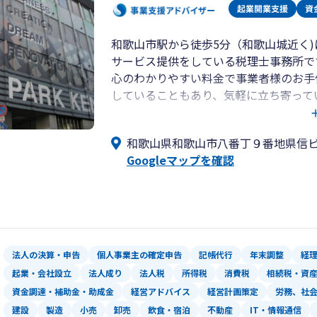
和歌山市駅から徒歩5分（和歌山城近く
サービス提供をしている税理士事務所で
心のわかりやすい料金で事業者様のお手
していることもあり、気軽に立ち寄って
す。
まずは、起業のご相談、会社設立、創業
和歌山県和歌山市八番丁９番地県信
Googleマップを確認
法人の決算・申告
個人事業主の確定申告
記帳代行
年末調整
経
起業・会社設立
法人成り
法人税
所得税
消費税
相続税・資
資金調達・補助金・助成金
経営アドバイス
経営計画策定
労務、社
建設
製造
小売
卸売
飲食・宿泊
不動産
IT・情報通信