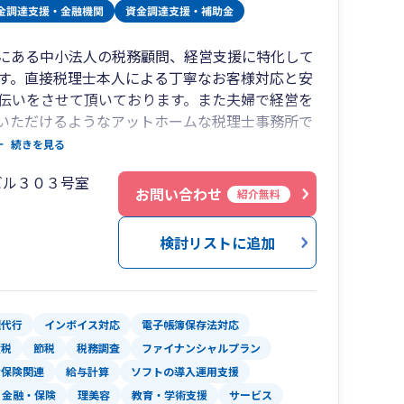
)にある中小法人の税務顧問、経営支援に特化して
す。直接税理士本人による丁寧なお客様対応と安
伝いをさせて頂いております。また夫婦で経営を
いただけるようなアットホームな税理士事務所で
続きを見る
支援などお気軽にご相談ください。
ビル３０３号室
お問い合わせ
紹介無料
検討リストに追加
理代行
インボイス対応
電子帳簿保存法対応
産税
節税
税務調査
ファイナンシャルプラン
会保険関連
給与計算
ソフトの導入運用支援
金融・保険
理美容
教育・学術支援
サービス