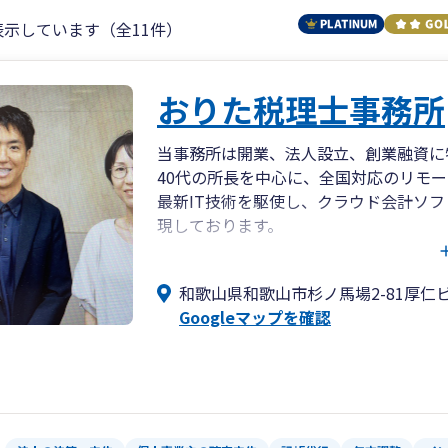
表示しています（全11件）
おりた税理士事務所
当事務所は開業、法人設立、創業融資に
40代の所長を中心に、全国対応のリモ
最新IT技術を駆使し、クラウド会計ソ
現しております。
クライアントのビジネス成功を全力でサ
いる点を評価いただいております。
和歌山県和歌山市杉ノ馬場2-81厚仁
Googleマップを確認