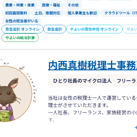
農業・林業・漁業
医療・福祉
その他
初回面談無料
土日、夜間対応
個人事業主も歓迎
クラウドツール（I
女性の担当者がいる
弥生会計 オンライン
弥生会計
やよいの青色申告 オンライン
やよ
やよいの給与計算
内西真樹税理士事務
ひとり社長のマイクロ法人 フリーラ
当社は女性の税理士一人で運営している
理士がさせていただきます。
一人社長、フリーランス、家族経営の小
す。
弥生会計を利用した、オンラインでの記
法人様の顧問契約歓迎。給与計算、記帳