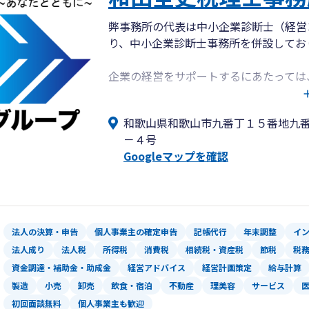
弊事務所の代表は中小企業診断士（経営
り、中小企業診断士事務所を併設してお
企業の経営をサポートするにあたっては
不十分で、「経営に関する支援ができる
また、経営に関する支援には、税金に関
和歌山県和歌山市九番丁１５番地九
－４号
弊事務所では、「税金の計算ができる税
Googleマップを確認
る支援ができるコンサルタント」でもあるべ
ットーに、中小企業の皆さまのお困りご
法人の決算・申告
個人事業主の確定申告
記帳代行
年末調整
イ
法人成り
法人税
所得税
消費税
相続税・資産税
節税
税
資金調達・補助金・助成金
経営アドバイス
経営計画策定
給与計算
製造
小売
卸売
飲食・宿泊
不動産
理美容
サービス
初回面談無料
個人事業主も歓迎