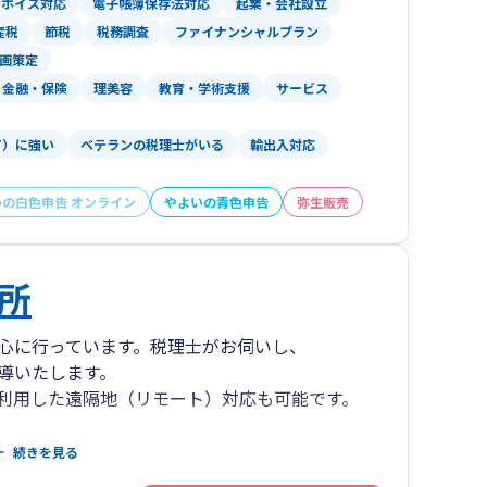
ンボイス対応
電子帳簿保存法対応
起業・会社設立
産税
節税
税務調査
ファイナンシャルプラン
画策定
金融・保険
理美容
教育・学術支援
サービス
T）に強い
ベテランの税理士がいる
輸出入対応
いの白色申告 オンライン
やよいの青色申告
弥生販売
所
心に行っています。税理士がお伺いし、
導いたします。
利用した遠隔地（リモート）対応も可能です。
討されている方に対して、
続きを見る
まで幅広くサービス提供しています。