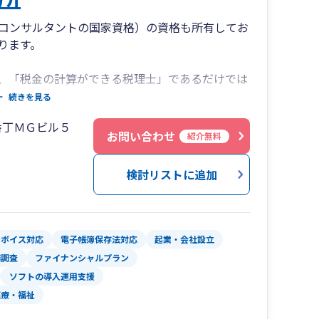
コンサルタントの国家資格）の資格も所有してお
ります。
、「税金の計算ができる税理士」であるだけでは
コンサルタント」の力も必要だと考えています。
続きを見る
する知識と経験が必要不可欠です。
番丁ＭＧビル５
お問い合わせ
紹介無料
理士」であるのはもちろんのこと、「経営に関す
く、「with you ～あなたとともに～」をモ
検討リストに追加
とを解決するお手伝いをいたします。
ンボイス対応
電子帳簿保存法対応
起業・会社設立
務調査
ファイナンシャルプラン
ソフトの導入運用支援
医療・福祉