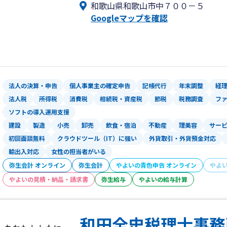
和歌山県和歌山市中７００－５
当社ホームページからのお問い合わせも
Googleマップを確認
法人の決算・申告
個人事業主の確定申告
記帳代行
年末調整
経
法人税
所得税
消費税
相続税・資産税
節税
税務調査
フ
ソフトの導入運用支援
建設
製造
小売
卸売
飲食・宿泊
不動産
理美容
サー
初回面談無料
クラウドツール（IT）に強い
外貨取引・外貨預金対応
輸出入対応
女性の担当者がいる
弥生会計 オンライン
弥生会計
やよいの青色申告 オンライン
やよ
やよいの見積・納品・請求書
弥生給与
やよいの給与計算
和田全史税理士事務