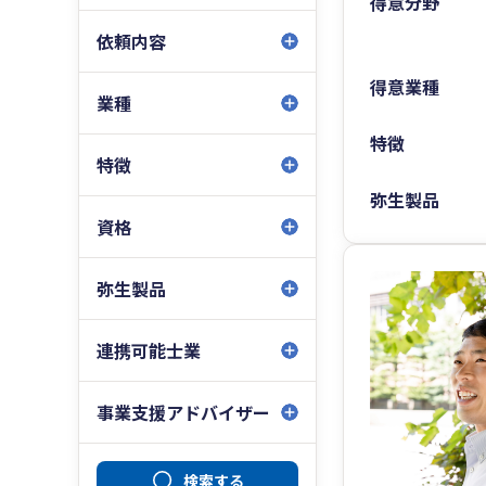
得意分野
依頼内容
得意業種
業種
特徴
特徴
弥生製品
資格
弥生製品
連携可能士業
事業支援アドバイザー
検索する