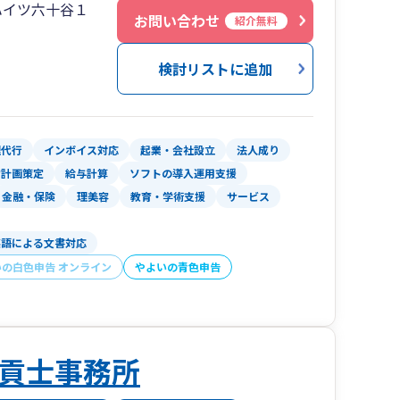
ハイツ六十谷１
・広いネットワークで、中小企業の経営を総合的
お問い合わせ
紹介無料
検討リストに追加
理代行
インボイス対応
起業・会社設立
法人成り
営計画策定
給与計算
ソフトの導入運用支援
金融・保険
理美容
教育・学術支援
サービス
英語による文書対応
いの白色申告 オンライン
やよいの青色申告
貢士事務所