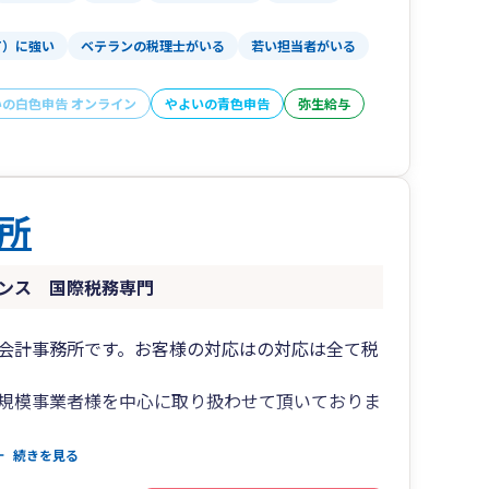
T）に強い
ベテランの税理士がいる
若い担当者がいる
いの白色申告 オンライン
やよいの青色申告
弥生給与
所
ンス 国際税務専門
会計事務所です。お客様の対応はの対応は全て税
規模事業者様を中心に取り扱わせて頂いておりま
帳指導、税務相談、メール相談は全国対応。
続きを見る
代行、経理代行承っております。